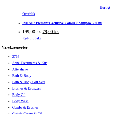
Hurtigt
Overblik
IdHAIR Elements Xclusive Colour Shampoo 300 ml
Den
Den
199,00
kr.
79,00
kr.
oprindelige
aktuelle
Køb produkt
pris
pris
var:
er:
Varekategorier
199,00 kr..
79,00 kr..
2765
Acne Treatments & Kits
Aftershave
Bath & Body
Bath & Body Gift Sets
Blushes & Bronzers
Body Oil
Body Wash
Combs & Brushes
Cuticle Cream & Oil