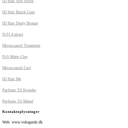
ID Hair Soft Silver
ID Hair Beach Gum
ID Hair Dusty Bronze
D:FI d:struct
Moroccanoil Treatment
D:fi Matte Clay
Moroccanoil Curl
ID Hair Me
Parfume Til Kvinder
Parfume Til Mænd
Kontaktoplysninger
Web: www.voksguide.dk