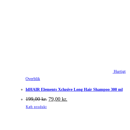
Hurtigt
Overblik
IdHAIR Elements Xclusive Long Hair Shampoo 300 ml
Den
Den
199,00
kr.
79,00
kr.
oprindelige
aktuelle
Køb produkt
pris
pris
var:
er:
199,00 kr..
79,00 kr..