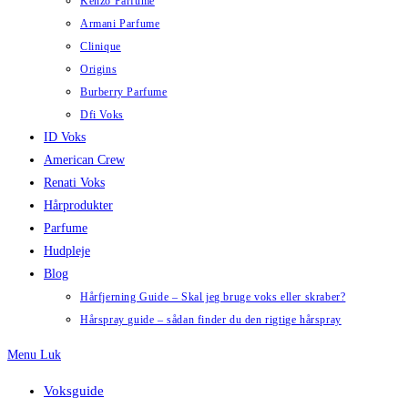
Kenzo Parfume
Armani Parfume
Clinique
Origins
Burberry Parfume
Dfi Voks
ID Voks
American Crew
Renati Voks
Hårprodukter
Parfume
Hudpleje
Blog
Hårfjerning Guide – Skal jeg bruge voks eller skraber?
Hårspray guide – sådan finder du den rigtige hårspray
Menu
Luk
Voksguide