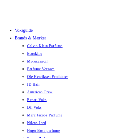
Skip
to
content
Voksguide
Brands & Mærker
Calvin Klein Parfume
Ecooking
Moroccanoil
Parfume Versace
Ole Henriksen Produkter
ID Hair
American Crew
Renati Voks
Dfi Voks
Marc Jacobs Parfume
Nilens Jord
Hugo Boss parfume