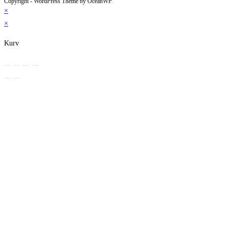
Copyright - WordPress Theme by OceanWP
×
×
Kurv