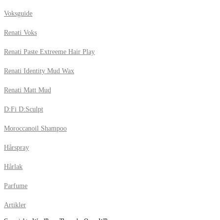
Voksguide
Renati Voks
Renati Paste Extreeme Hair Play
Renati Identity Mud Wax
Renati Matt Mud
D:Fi D:Sculpt
Moroccanoil Shampoo
Hårspray
Hårlak
Parfume
Artikler