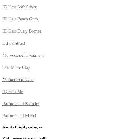
ID Hair Soft Silver
ID Hair Beach Gum
ID Hair Dusty Bronze
D:FI d:struct
Moroccanoil Treatment
D:fi Matte Clay
Moroccanoil Curl
ID Hair Me
Parfume Til Kvinder
Parfume Til Mænd
Kontaktoplysninger
Web: www.voksguide.dk