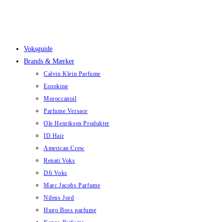
Skip
to
content
Voksguide
Brands & Mærker
Calvin Klein Parfume
Ecooking
Moroccanoil
Parfume Versace
Ole Henriksen Produkter
ID Hair
American Crew
Renati Voks
Dfi Voks
Marc Jacobs Parfume
Nilens Jord
Hugo Boss parfume