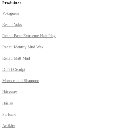
Produkter
Voksguide
Renati Voks
Renati Paste Extreeme Hair Play
Renati Identity Mud Wax
Renati Matt Mud
D:Fi D:Sculpt
Moroccanoil Shampoo
Hårspray
Hårlak
Parfume
Artikler