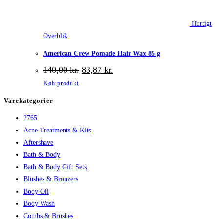
Hurtigt
Overblik
American Crew Pomade Hair Wax 85 g
Den
Den
140,00
kr.
83,87
kr.
oprindelige
aktuelle
Køb produkt
pris
pris
var:
er:
Varekategorier
140,00 kr..
83,87 kr..
2765
Acne Treatments & Kits
Aftershave
Bath & Body
Bath & Body Gift Sets
Blushes & Bronzers
Body Oil
Body Wash
Combs & Brushes