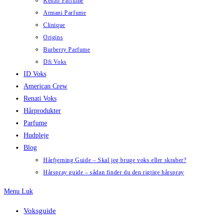
Kenzo Parfume
Armani Parfume
Clinique
Origins
Burberry Parfume
Dfi Voks
ID Voks
American Crew
Renati Voks
Hårprodukter
Parfume
Hudpleje
Blog
Hårfjerning Guide – Skal jeg bruge voks eller skraber?
Hårspray guide – sådan finder du den rigtige hårspray
Menu
Luk
Voksguide