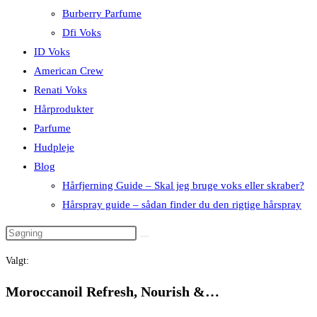
Burberry Parfume
Dfi Voks
ID Voks
American Crew
Renati Voks
Hårprodukter
Parfume
Hudpleje
Blog
Hårfjerning Guide – Skal jeg bruge voks eller skraber?
Hårspray guide – sådan finder du den rigtige hårspray
Valgt:
Moroccanoil Refresh, Nourish &…