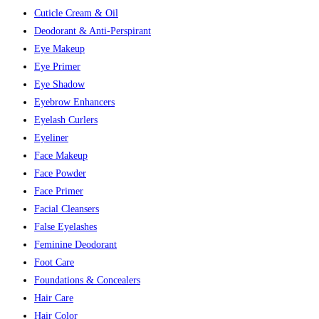
Cuticle Cream & Oil
Deodorant & Anti-Perspirant
Eye Makeup
Eye Primer
Eye Shadow
Eyebrow Enhancers
Eyelash Curlers
Eyeliner
Face Makeup
Face Powder
Face Primer
Facial Cleansers
False Eyelashes
Feminine Deodorant
Foot Care
Foundations & Concealers
Hair Care
Hair Color