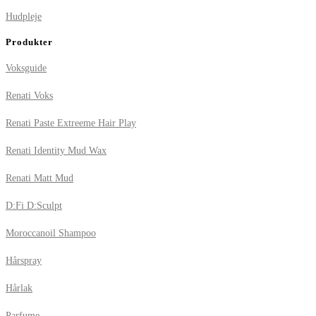
Hudpleje
Produkter
Voksguide
Renati Voks
Renati Paste Extreeme Hair Play
Renati Identity Mud Wax
Renati Matt Mud
D:Fi D:Sculpt
Moroccanoil Shampoo
Hårspray
Hårlak
Parfume