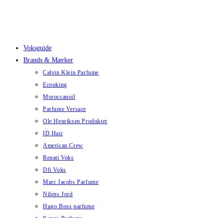
Skip
to
content
Voksguide
Brands & Mærker
Calvin Klein Parfume
Ecooking
Moroccanoil
Parfume Versace
Ole Henriksen Produkter
ID Hair
American Crew
Renati Voks
Dfi Voks
Marc Jacobs Parfume
Nilens Jord
Hugo Boss parfume