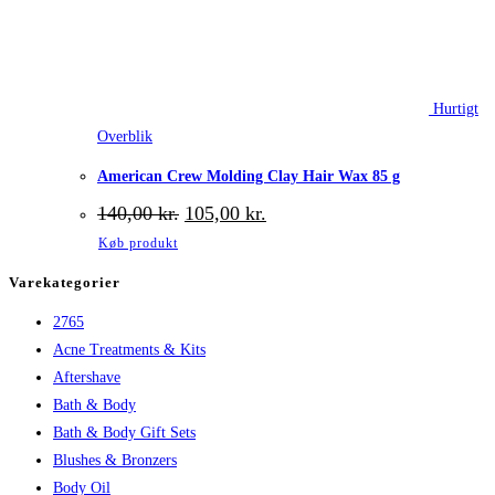
Hurtigt
Overblik
American Crew Molding Clay Hair Wax 85 g
Den
Den
140,00
kr.
105,00
kr.
oprindelige
aktuelle
Køb produkt
pris
pris
var:
er:
Varekategorier
140,00 kr..
105,00 kr..
2765
Acne Treatments & Kits
Aftershave
Bath & Body
Bath & Body Gift Sets
Blushes & Bronzers
Body Oil