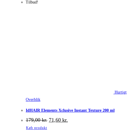
Tilbud!
Hurtigt
Overblik
IdHAIR Elements Xclusive Instant Texture 200 ml
Den
Den
179,00
kr.
71,60
kr.
oprindelige
aktuelle
Køb produkt
pris
pris