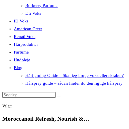
Burberry Parfume
Dfi Voks
ID Voks
American Crew
Renati Voks
Hårprodukter
Parfume
Hudpleje
Blog
Hårfjerning Guide – Skal jeg bruge voks eller skraber?
Hårspray guide – sådan finder du den rigtige hårspray
Valgt:
Moroccanoil Refresh, Nourish &…