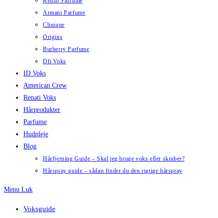
Kenzo Parfume
Armani Parfume
Clinique
Origins
Burberry Parfume
Dfi Voks
ID Voks
American Crew
Renati Voks
Hårprodukter
Parfume
Hudpleje
Blog
Hårfjerning Guide – Skal jeg bruge voks eller skraber?
Hårspray guide – sådan finder du den rigtige hårspray
Menu
Luk
Voksguide