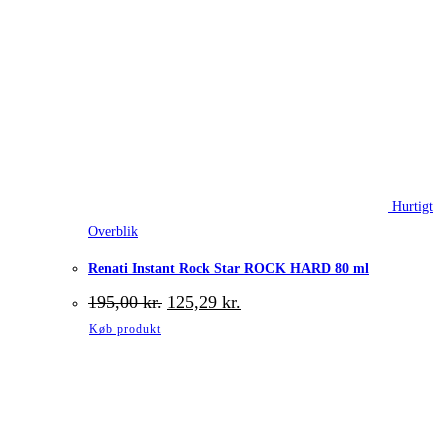
Hurtigt
Overblik
Renati Instant Rock Star ROCK HARD 80 ml
Den
Den
195,00
kr.
125,29
kr.
oprindelige
aktuelle
Køb produkt
pris
pris
var:
er:
195,00 kr..
125,29 kr..