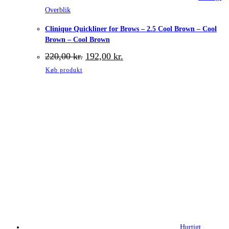
Overblik
Clinique Quickliner for Brows – 2.5 Cool Brown – Cool
Brown – Cool Brown
Den
Den
220,00
kr.
192,00
kr.
oprindelige
aktuelle
Køb produkt
pris
pris
var:
er:
220,00 kr..
192,00 kr..
Hurtigt