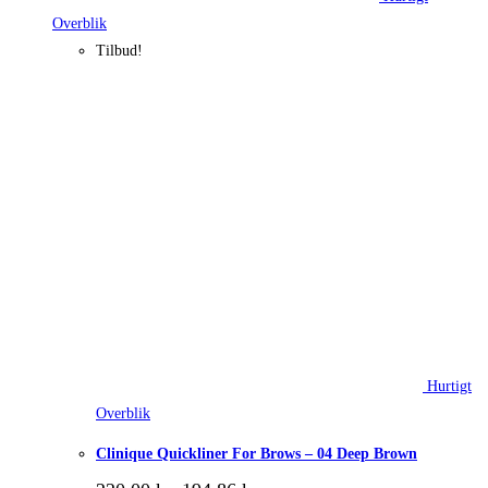
Overblik
Tilbud!
Hurtigt
Overblik
Clinique Quickliner For Brows – 04 Deep Brown
Den
Den