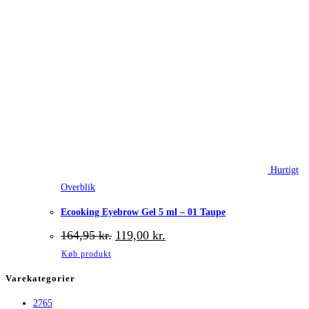
Hurtigt
Overblik
Ecooking Eyebrow Gel 5 ml – 01 Taupe
Den
Den
164,95
kr.
119,00
kr.
oprindelige
aktuelle
Køb produkt
pris
pris
var:
er:
Varekategorier
164,95 kr..
119,00 kr..
2765