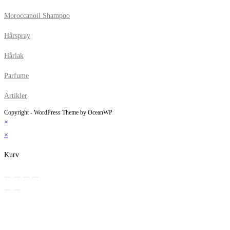
Moroccanoil Shampoo
Hårspray
Hårlak
Parfume
Artikler
Copyright - WordPress Theme by OceanWP
×
×
Kurv