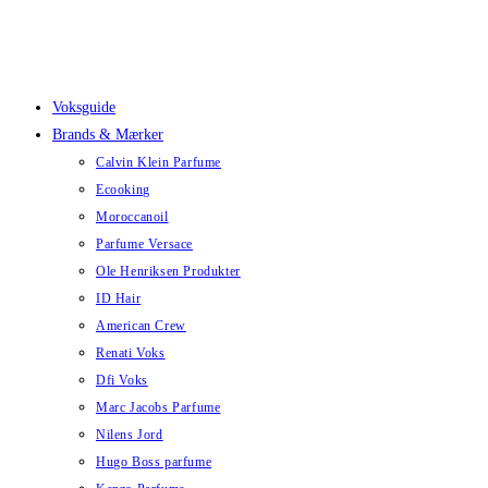
Skip
to
content
Voksguide
Brands & Mærker
Calvin Klein Parfume
Ecooking
Moroccanoil
Parfume Versace
Ole Henriksen Produkter
ID Hair
American Crew
Renati Voks
Dfi Voks
Marc Jacobs Parfume
Nilens Jord
Hugo Boss parfume