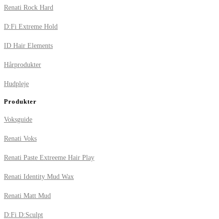
Renati Rock Hard
D:Fi Extreme Hold
ID Hair Elements
Hårprodukter
Hudpleje
Produkter
Voksguide
Renati Voks
Renati Paste Extreeme Hair Play
Renati Identity Mud Wax
Renati Matt Mud
D:Fi D:Sculpt