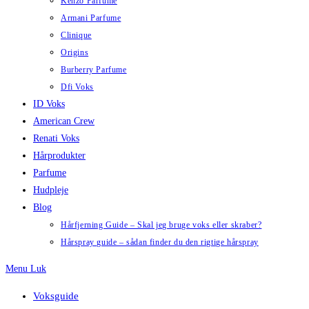
Kenzo Parfume
Armani Parfume
Clinique
Origins
Burberry Parfume
Dfi Voks
ID Voks
American Crew
Renati Voks
Hårprodukter
Parfume
Hudpleje
Blog
Hårfjerning Guide – Skal jeg bruge voks eller skraber?
Hårspray guide – sådan finder du den rigtige hårspray
Menu
Luk
Voksguide