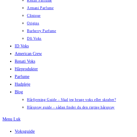
Kenzo Parfume
Armani Parfume
Clinique
Origins
Burberry Parfume
Dfi Voks
ID Voks
American Crew
Renati Voks
Hårprodukter
Parfume
Hudpleje
Blog
Hårfjerning Guide – Skal jeg bruge voks eller skraber?
Hårspray guide – sådan finder du den rigtige hårspray
Menu
Luk
Voksguide