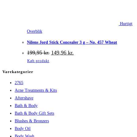
Hurtigt
Overblik
Nilens Jord Stick Concealer 3 g – No. 457 Wheat
Den
Den
199,95
kr.
149,96
kr.
oprindelige
aktuelle
Køb produkt
pris
pris
var:
er:
Varekategorier
199,95 kr..
149,96 kr..
2765
Acne Treatments & Kits
Aftershave
Bath & Body
Bath & Body Gift Sets
Blushes & Bronzers
Body Oil
Body Wash