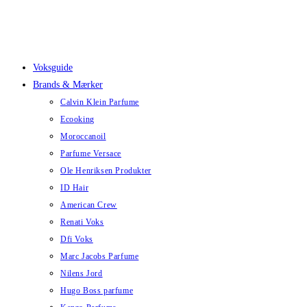
Skip
to
content
Voksguide
Brands & Mærker
Calvin Klein Parfume
Ecooking
Moroccanoil
Parfume Versace
Ole Henriksen Produkter
ID Hair
American Crew
Renati Voks
Dfi Voks
Marc Jacobs Parfume
Nilens Jord
Hugo Boss parfume