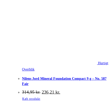
Hurtigt
Overblik
Nilens Jord Mineral Foundation Compact 9 g – No. 587
Fair
Den
Den
314,95
kr.
236,21
kr.
oprindelige
aktuelle
Køb produkt
pris
pris
var:
er:
314,95 kr..
236,21 kr..