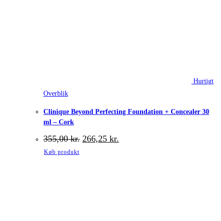
Hurtigt
Overblik
Clinique Beyond Perfecting Foundation + Concealer 30
ml – Cork
Den
Den
355,00
kr.
266,25
kr.
oprindelige
aktuelle
Køb produkt
pris
pris
var:
er:
355,00 kr..
266,25 kr..