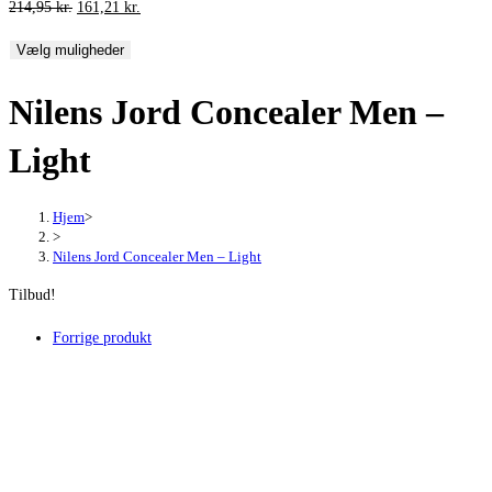
Den
Den
214,95
kr.
161,21
kr.
oprindelige
aktuelle
Vælg muligheder
pris
pris
var:
er:
Nilens Jord Concealer Men –
214,95 kr..
161,21 kr..
Light
Hjem
>
>
Nilens Jord Concealer Men – Light
Tilbud!
Forrige produkt