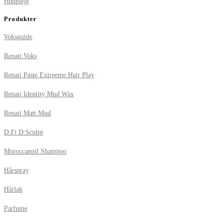
Hudpleje
Produkter
Voksguide
Renati Voks
Renati Paste Extreeme Hair Play
Renati Identity Mud Wax
Renati Matt Mud
D:Fi D:Sculpt
Moroccanoil Shampoo
Hårspray
Hårlak
Parfume