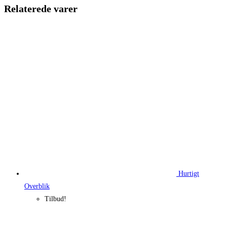
214,95 kr..
161,21 kr.
Relaterede varer
Hurtigt
Overblik
Tilbud!