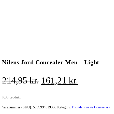
Nilens Jord Concealer Men – Light
Den
Den
214,95
kr.
161,21
kr.
oprindelige
aktuelle
pris
pris
Køb produkt
var:
er:
Varenummer (SKU):
5709994019368
Kategori:
Foundations & Concealers