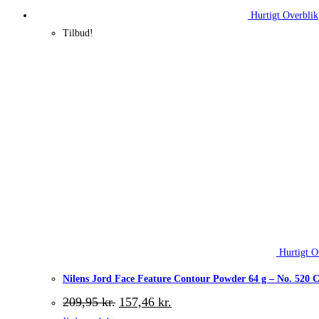
Hurtigt Overblik
Tilbud!
Hurtigt O
Nilens Jord Face Feature Contour Powder 64 g – No. 520 
Den
Den
209,95
kr.
157,46
kr.
oprindelige
aktuelle