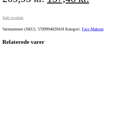
oprindelige
aktuelle
pris
pris
Køb produkt
var:
er:
Varenummer (SKU):
5709994020418
Kategori:
Face Makeup
209,95 kr..
157,46 kr.
Relaterede varer