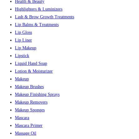
Health & Beauty
Highlighters & Luminizers
Lash & Brow Growth Treatments
Lip Balms & Treatments
Lip Gloss
Lip Liner
Lip Makeup
Lipstick
Liquid Hand Soap
Lotion & Moisturizer
Makeup
Makeup Brushes
Makeup Finishing Sprays
Makeup Removers
Makeup Sponges
Mascara
Mascara Primer
Massage Oil