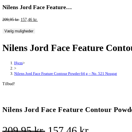
Nilens Jord Face Feature…
Den
Den
209,95
kr.
157,46
kr.
oprindelige
aktuelle
Vælg muligheder
pris
pris
var:
er:
Nilens Jord Face Feature Conto
209,95 kr..
157,46 kr..
Hjem
>
>
Nilens Jord Face Feature Contour Powder 64 g – No. 521 Nougat
Tilbud!
Nilens Jord Face Feature Contour Powde
Den
Den
209,95
kr.
157,46
kr.