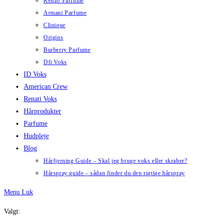
Kenzo Parfume
Armani Parfume
Clinique
Origins
Burberry Parfume
Dfi Voks
ID Voks
American Crew
Renati Voks
Hårprodukter
Parfume
Hudpleje
Blog
Hårfjerning Guide – Skal jeg bruge voks eller skraber?
Hårspray guide – sådan finder du den rigtige hårspray
Menu
Luk
Valgt: