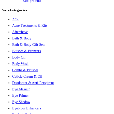
Køb produkt
pris
pris
var:
er:
Varekategorier
209,95 kr..
157,46 kr..
2765
Acne Treatments & Kits
Aftershave
Bath & Body
Bath & Body Gift Sets
Blushes & Bronzers
Body Oil
Body Wash
Combs & Brushes
Cuticle Cream & Oil
Deodorant & Anti-Perspirant
Eye Makeup
Eye Primer
Eye Shadow
Eyebrow Enhancers