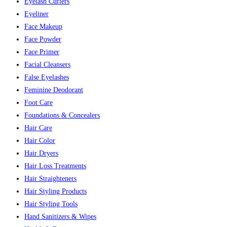
Eyelash Curlers
Eyeliner
Face Makeup
Face Powder
Face Primer
Facial Cleansers
False Eyelashes
Feminine Deodorant
Foot Care
Foundations & Concealers
Hair Care
Hair Color
Hair Dryers
Hair Loss Treatments
Hair Straighteners
Hair Styling Products
Hair Styling Tools
Hand Sanitizers & Wipes