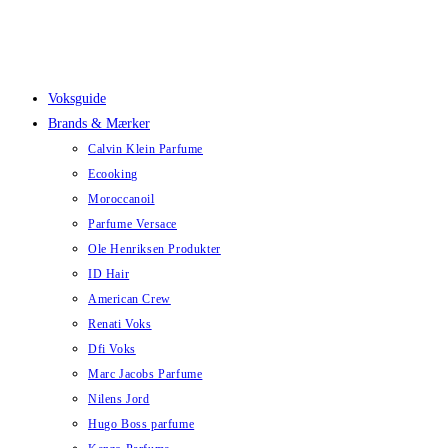
Skip
to
content
Voksguide
Brands & Mærker
Calvin Klein Parfume
Ecooking
Moroccanoil
Parfume Versace
Ole Henriksen Produkter
ID Hair
American Crew
Renati Voks
Dfi Voks
Marc Jacobs Parfume
Nilens Jord
Hugo Boss parfume