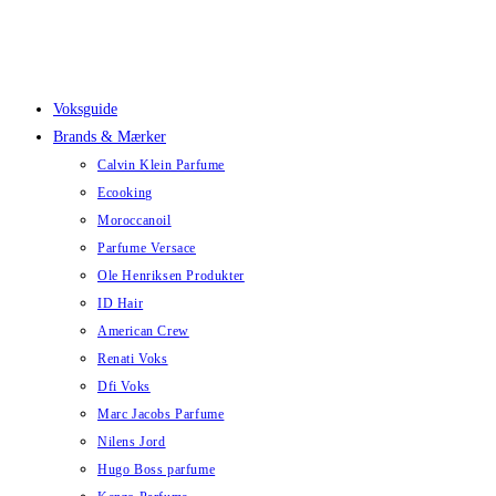
Skip
to
content
Voksguide
Brands & Mærker
Calvin Klein Parfume
Ecooking
Moroccanoil
Parfume Versace
Ole Henriksen Produkter
ID Hair
American Crew
Renati Voks
Dfi Voks
Marc Jacobs Parfume
Nilens Jord
Hugo Boss parfume