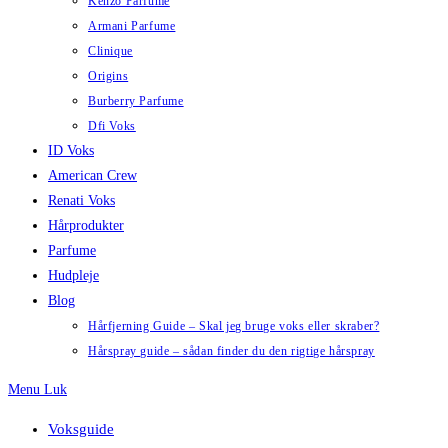
Kenzo Parfume
Armani Parfume
Clinique
Origins
Burberry Parfume
Dfi Voks
ID Voks
American Crew
Renati Voks
Hårprodukter
Parfume
Hudpleje
Blog
Hårfjerning Guide – Skal jeg bruge voks eller skraber?
Hårspray guide – sådan finder du den rigtige hårspray
Menu
Luk
Voksguide