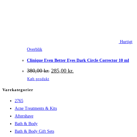
Hurtigt
Overblik
Clinique Even Better Eyes Dark Circle Corrector 10 ml
Den
Den
380,00
kr.
285,00
kr.
oprindelige
aktuelle
Køb produkt
pris
pris
var:
er:
Varekategorier
380,00 kr..
285,00 kr..
2765
Acne Treatments & Kits
Aftershave
Bath & Body
Bath & Body Gift Sets