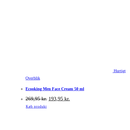
Hurtigt
Overblik
Ecooking Men Face Cream 50 ml
Den
Den
269,95
kr.
193,95
kr.
oprindelige
aktuelle
Køb produkt
pris
pris
var:
er:
269,95 kr..
193,95 kr..