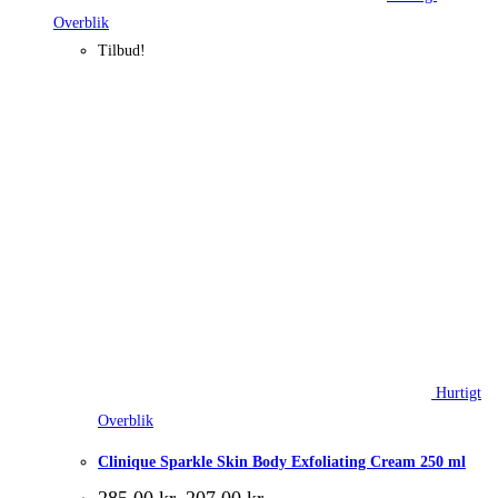
Overblik
Tilbud!
Hurtigt
Overblik
Clinique Sparkle Skin Body Exfoliating Cream 250 ml
Den
Den