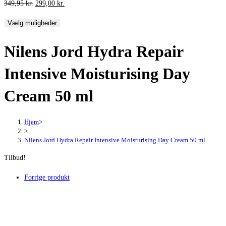
Den
Den
349,95
kr.
299,00
kr.
oprindelige
aktuelle
Vælg muligheder
pris
pris
var:
er:
Nilens Jord Hydra Repair
349,95 kr..
299,00 kr..
Intensive Moisturising Day
Cream 50 ml
Hjem
>
>
Nilens Jord Hydra Repair Intensive Moisturising Day Cream 50 ml
Tilbud!
Forrige produkt