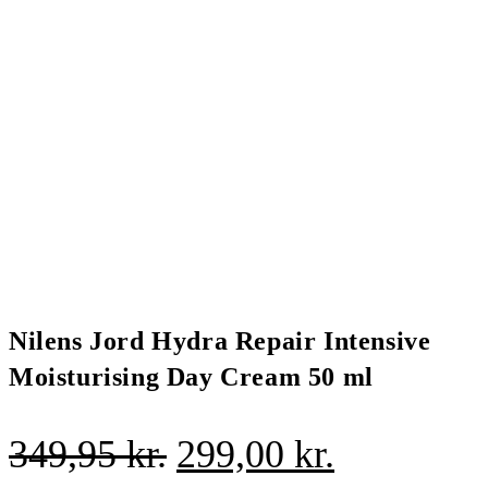
Nilens Jord Hydra Repair Intensive
Moisturising Day Cream 50 ml
Den
Den
349,95
kr.
299,00
kr.