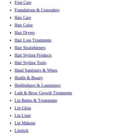
Foot Care
Foundations & Concealers
Hair Care
Hair Color
Hair Dryers
Hair Loss Treatments
Hair Straighteners
Hair Styling Products
Hair Styling Tools
Hand Sanitizers & Wipes
Health & Beauty
Highlighters & Luminizers
Lash & Brow Growth Treatments
Lip Balms & Treatments
Lip Gloss
Lip Liner
Lip Makeup
Lipstick