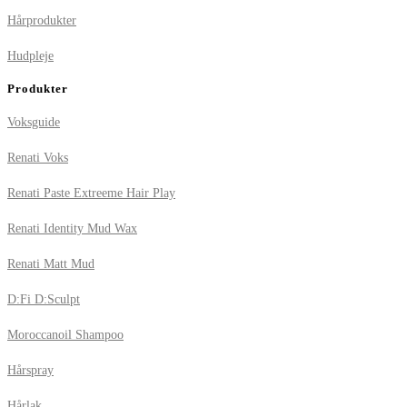
Hårprodukter
Hudpleje
Produkter
Voksguide
Renati Voks
Renati Paste Extreeme Hair Play
Renati Identity Mud Wax
Renati Matt Mud
D:Fi D:Sculpt
Moroccanoil Shampoo
Hårspray
Hårlak