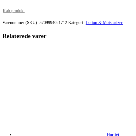
oprindelige
aktuelle
pris
pris
Køb produkt
var:
er:
Varenummer (SKU):
5709994021712
Kategori:
Lotion & Moisturizer
349,95 kr..
299,00 kr.
Relaterede varer
Hurtigt