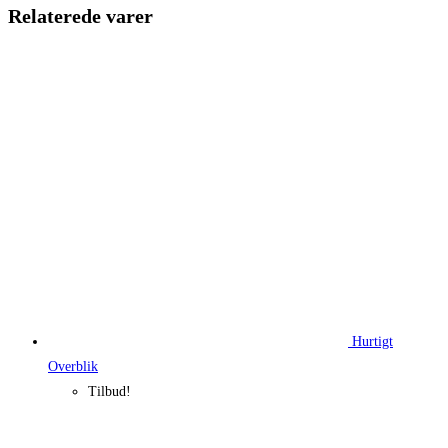
129,95 kr..
97,46 kr..
Relaterede varer
Hurtigt
Overblik
Tilbud!