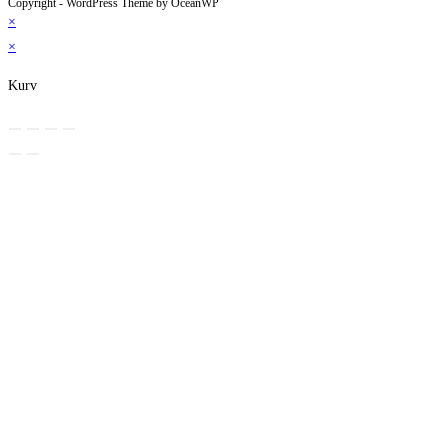
Copyright - WordPress Theme by OceanWP
×
×
Kurv