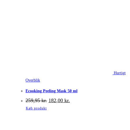
Hurtigt
Overblik
Ecooking Peeling Mask 50 ml
Den
Den
259,95
kr.
182,00
kr.
oprindelige
aktuelle
Køb produkt
pris
pris
var:
er:
259,95 kr..
182,00 kr..