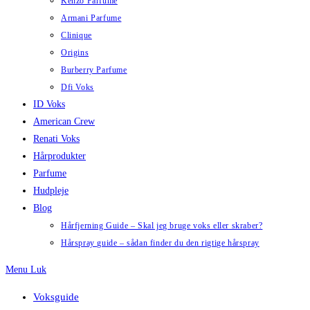
Kenzo Parfume
Armani Parfume
Clinique
Origins
Burberry Parfume
Dfi Voks
ID Voks
American Crew
Renati Voks
Hårprodukter
Parfume
Hudpleje
Blog
Hårfjerning Guide – Skal jeg bruge voks eller skraber?
Hårspray guide – sådan finder du den rigtige hårspray
Menu
Luk
Voksguide