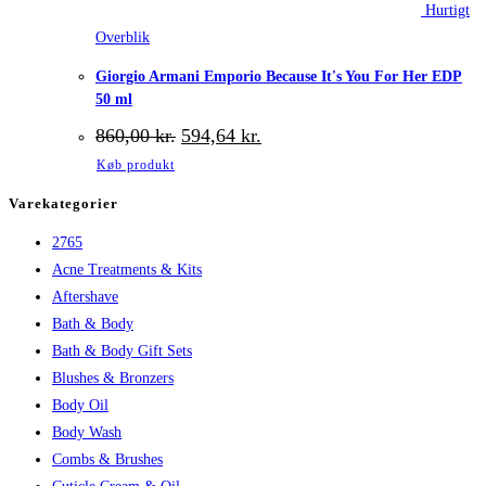
Hurtigt
Overblik
Giorgio Armani Emporio Because It's You For Her EDP
50 ml
Den
Den
860,00
kr.
594,64
kr.
oprindelige
aktuelle
Køb produkt
pris
pris
var:
er:
Varekategorier
860,00 kr..
594,64 kr..
2765
Acne Treatments & Kits
Aftershave
Bath & Body
Bath & Body Gift Sets
Blushes & Bronzers
Body Oil
Body Wash
Combs & Brushes