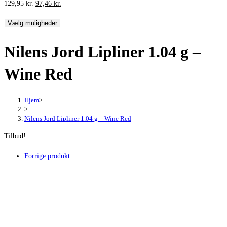
Den
Den
129,95
kr.
97,46
kr.
oprindelige
aktuelle
Vælg muligheder
pris
pris
var:
er:
Nilens Jord Lipliner 1.04 g –
129,95 kr..
97,46 kr..
Wine Red
Hjem
>
>
Nilens Jord Lipliner 1.04 g – Wine Red
Tilbud!
Forrige produkt