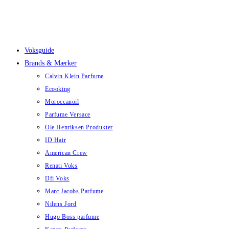
Skip
to
content
Voksguide
Brands & Mærker
Calvin Klein Parfume
Ecooking
Moroccanoil
Parfume Versace
Ole Henriksen Produkter
ID Hair
American Crew
Renati Voks
Dfi Voks
Marc Jacobs Parfume
Nilens Jord
Hugo Boss parfume