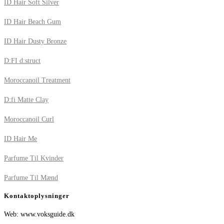
ID Hair Soft Silver
ID Hair Beach Gum
ID Hair Dusty Bronze
D:FI d:struct
Moroccanoil Treatment
D:fi Matte Clay
Moroccanoil Curl
ID Hair Me
Parfume Til Kvinder
Parfume Til Mænd
Kontaktoplysninger
Web: www.voksguide.dk