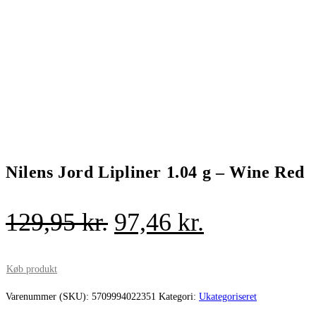
Nilens Jord Lipliner 1.04 g – Wine Red
Den
Den
129,95
kr.
97,46
kr.
oprindelige
aktuelle
pris
pris
Køb produkt
var:
er:
Varenummer (SKU):
5709994022351
Kategori:
Ukategoriseret