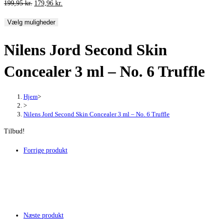
Den
Den
199,95
kr.
179,96
kr.
oprindelige
aktuelle
Vælg muligheder
pris
pris
var:
er:
Nilens Jord Second Skin
199,95 kr..
179,96 kr..
Concealer 3 ml – No. 6 Truffle
Hjem
>
>
Nilens Jord Second Skin Concealer 3 ml – No. 6 Truffle
Tilbud!
Forrige produkt
Næste produkt