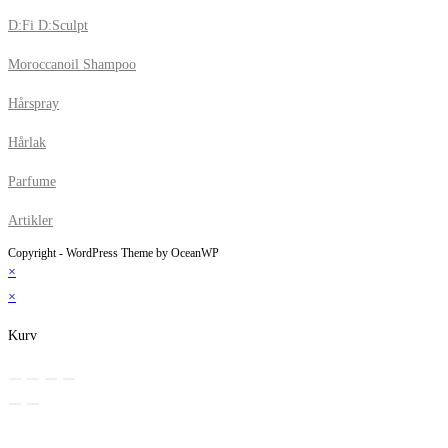
D:Fi D:Sculpt
Moroccanoil Shampoo
Hårspray
Hårlak
Parfume
Artikler
Copyright - WordPress Theme by OceanWP
×
×
Kurv