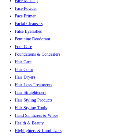
Face Makeup
Face Powder
Face Primer
Facial Cleansers
False Eyelashes
Feminine Deodorant
Foot Care
Foundations & Concealers
Hair Care
Hair Color
Hair Dryers
Hair Loss Treatments
Hair Straighteners
Hair Styling Products
Hair Styling Tools
Hand Sanitizers & Wipes
Health & Beauty
Highlighters & Luminizers