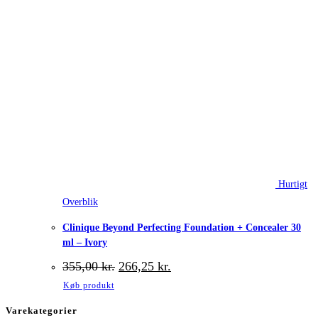
Hurtigt
Overblik
Clinique Beyond Perfecting Foundation + Concealer 30
ml – Ivory
Den
Den
355,00
kr.
266,25
kr.
oprindelige
aktuelle
Køb produkt
pris
pris
var:
er:
Varekategorier
355,00 kr..
266,25 kr..