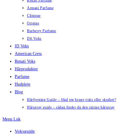
Kenzo Parfume
Armani Parfume
Clinique
Origins
Burberry Parfume
Dfi Voks
ID Voks
American Crew
Renati Voks
Hårprodukter
Parfume
Hudpleje
Blog
Hårfjerning Guide – Skal jeg bruge voks eller skraber?
Hårspray guide – sådan finder du den rigtige hårspray
Menu
Luk
Voksguide