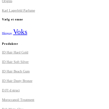
Origins
Karl Lagerfeld Parfume
Vælg et emne
Voks
Hårspray
Produkter
ID Hair Hard Gold
ID Hair Soft Silver
ID Hair Beach Gum
ID Hair Dusty Bronze
D:FI d:struct
Moroccanoil Treatment