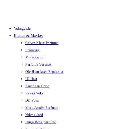
Skip
to
content
Voksguide
Brands & Mærker
Calvin Klein Parfume
Ecooking
Moroccanoil
Parfume Versace
Ole Henriksen Produkter
ID Hair
American Crew
Renati Voks
Dfi Voks
Marc Jacobs Parfume
Nilens Jord
Hugo Boss parfume