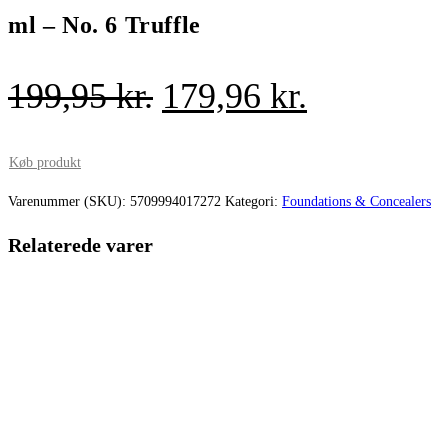
ml – No. 6 Truffle
Den
Den
199,95
kr.
179,96
kr.
oprindelige
aktuelle
pris
pris
Køb produkt
var:
er:
Varenummer (SKU):
5709994017272
Kategori:
Foundations & Concealers
199,95 kr..
179,96 kr.
Relaterede varer