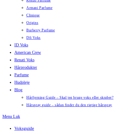
Kenzo Parfume
Armani Parfume
Clinique
Origins
Burberry Parfume
Dfi Voks
ID Voks
American Crew
Renati Voks
Hårprodukter
Parfume
Hudpleje
Blog
Hårfjerning Guide – Skal jeg bruge voks eller skraber?
Hårspray guide – sådan finder du den rigtige hårspray
Menu
Luk
Voksguide