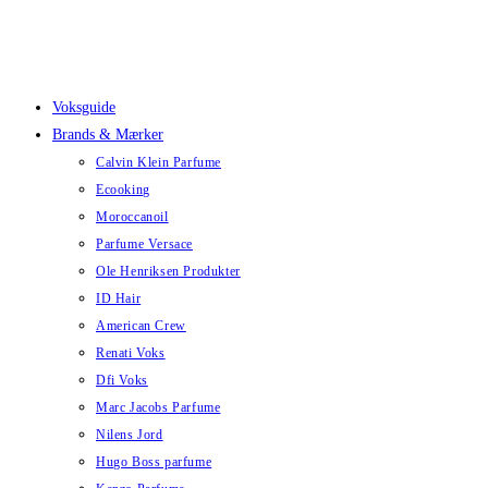
Skip
to
content
Voksguide
Brands & Mærker
Calvin Klein Parfume
Ecooking
Moroccanoil
Parfume Versace
Ole Henriksen Produkter
ID Hair
American Crew
Renati Voks
Dfi Voks
Marc Jacobs Parfume
Nilens Jord
Hugo Boss parfume