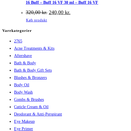
16 Buff – Buff 16 VF 30 ml – Buff 16 VF
Den
Den
320,00
kr.
240,00
kr.
oprindelige
aktuelle
Køb produkt
pris
pris
var:
er:
Varekategorier
320,00 kr..
240,00 kr..
2765
Acne Treatments & Kits
Aftershave
Bath & Body
Bath & Body Gift Sets
Blushes & Bronzers
Body Oil
Body Wash
Combs & Brushes
Cuticle Cream & Oil
Deodorant & Anti-Perspirant
Eye Makeup
Eye Primer