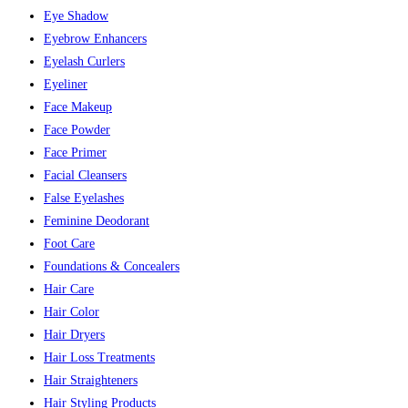
Eye Shadow
Eyebrow Enhancers
Eyelash Curlers
Eyeliner
Face Makeup
Face Powder
Face Primer
Facial Cleansers
False Eyelashes
Feminine Deodorant
Foot Care
Foundations & Concealers
Hair Care
Hair Color
Hair Dryers
Hair Loss Treatments
Hair Straighteners
Hair Styling Products