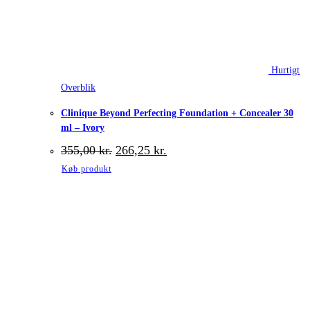
Hurtigt
Overblik
Clinique Beyond Perfecting Foundation + Concealer 30
ml – Ivory
Den
Den
355,00
kr.
266,25
kr.
oprindelige
aktuelle
Køb produkt
pris
pris
var:
er:
355,00 kr..
266,25 kr..