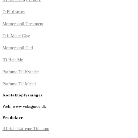
D:FI d:struct
Moroccanoil Treatment
D:fi Matte Clay
Moroccanoil Curl
ID Hair Me
Parfume Til Kvinder
Parfume Til Mænd
Kontaktoplysninger
Web: www.voksguide.dk
Produkter
ID Hair Extreme Titanium