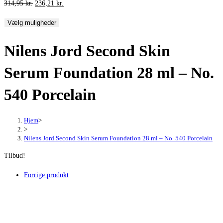
Den
Den
314,95
kr.
236,21
kr.
oprindelige
aktuelle
Vælg muligheder
pris
pris
var:
er:
Nilens Jord Second Skin
314,95 kr..
236,21 kr..
Serum Foundation 28 ml – No.
540 Porcelain
Hjem
>
>
Nilens Jord Second Skin Serum Foundation 28 ml – No. 540 Porcelain
Tilbud!
Forrige produkt