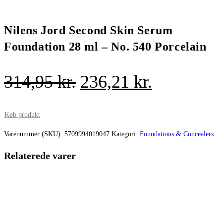
Nilens Jord Second Skin Serum
Foundation 28 ml – No. 540 Porcelain
Den
Den
314,95
kr.
236,21
kr.
oprindelige
aktuelle
pris
pris
Køb produkt
var:
er:
Varenummer (SKU):
5709994019047
Kategori:
Foundations & Concealers
314,95 kr..
236,21 kr.
Relaterede varer