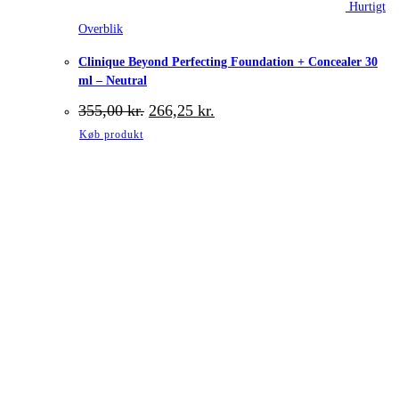
Hurtigt
Overblik
Clinique Beyond Perfecting Foundation + Concealer 30
ml – Neutral
Den
Den
355,00
kr.
266,25
kr.
oprindelige
aktuelle
Køb produkt
pris
pris
var:
er:
355,00 kr..
266,25 kr..