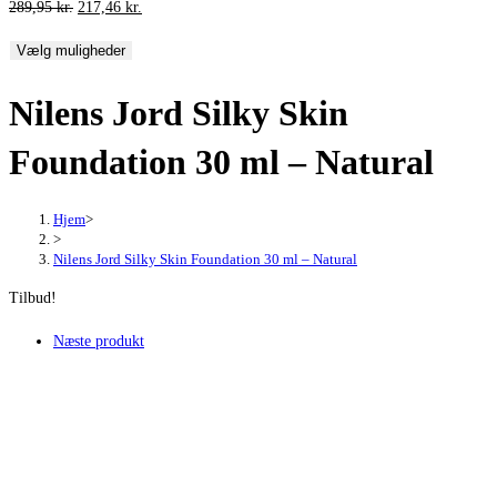
Den
Den
289,95
kr.
217,46
kr.
oprindelige
aktuelle
Vælg muligheder
pris
pris
var:
er:
Nilens Jord Silky Skin
289,95 kr..
217,46 kr..
Foundation 30 ml – Natural
Hjem
>
>
Nilens Jord Silky Skin Foundation 30 ml – Natural
Tilbud!
Næste produkt