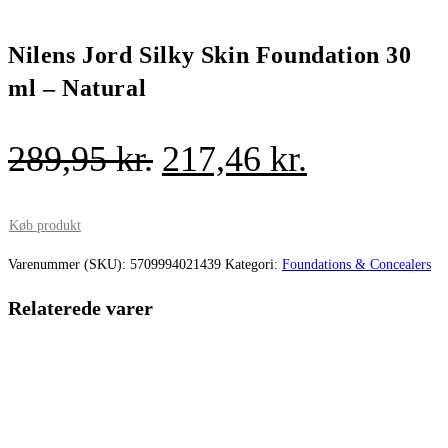
Nilens Jord Silky Skin Foundation 30
ml – Natural
Den
Den
289,95
kr.
217,46
kr.
oprindelige
aktuelle
pris
pris
Køb produkt
var:
er:
Varenummer (SKU):
5709994021439
Kategori:
Foundations & Concealers
289,95 kr..
217,46 kr.
Relaterede varer