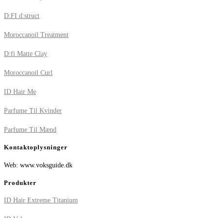
D:FI d:struct
Moroccanoil Treatment
D:fi Matte Clay
Moroccanoil Curl
ID Hair Me
Parfume Til Kvinder
Parfume Til Mænd
Kontaktoplysninger
Web: www.voksguide.dk
Produkter
ID Hair Extreme Titanium