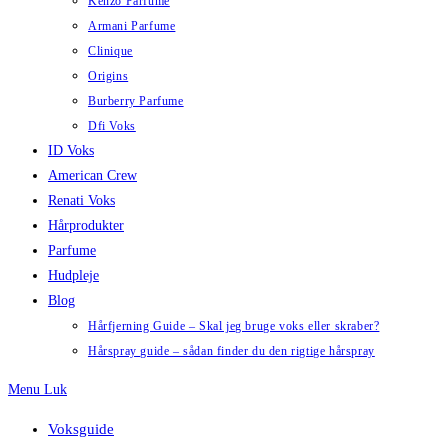
Kenzo Parfume
Armani Parfume
Clinique
Origins
Burberry Parfume
Dfi Voks
ID Voks
American Crew
Renati Voks
Hårprodukter
Parfume
Hudpleje
Blog
Hårfjerning Guide – Skal jeg bruge voks eller skraber?
Hårspray guide – sådan finder du den rigtige hårspray
Menu
Luk
Voksguide