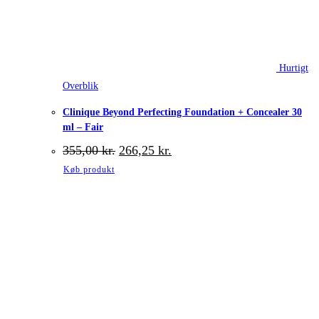
Hurtigt
Overblik
Clinique Beyond Perfecting Foundation + Concealer 30
ml – Fair
Den
Den
355,00
kr.
266,25
kr.
oprindelige
aktuelle
Køb produkt
pris
pris
var:
er:
355,00 kr..
266,25 kr..