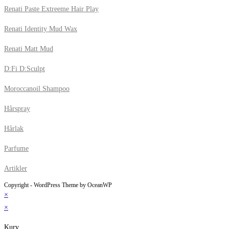
Renati Paste Extreeme Hair Play
Renati Identity Mud Wax
Renati Matt Mud
D:Fi D:Sculpt
Moroccanoil Shampoo
Hårspray
Hårlak
Parfume
Artikler
Copyright - WordPress Theme by OceanWP
×
×
Kurv