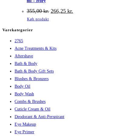
ml – Ivory
Den
Den
355,00
kr.
266,25
kr.
oprindelige
aktuelle
Køb produkt
pris
pris
var:
er:
Varekategorier
355,00 kr..
266,25 kr..
2765
Acne Treatments & Kits
Aftershave
Bath & Body
Bath & Body Gift Sets
Blushes & Bronzers
Body Oil
Body Wash
Combs & Brushes
Cuticle Cream & Oil
Deodorant & Anti-Perspirant
Eye Makeup
Eye Primer