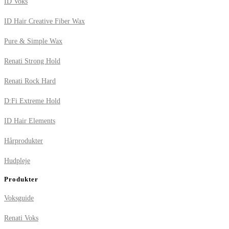
ID Voks
ID Hair Creative Fiber Wax
Pure & Simple Wax
Renati Strong Hold
Renati Rock Hard
D:Fi Extreme Hold
ID Hair Elements
Hårprodukter
Hudpleje
Produkter
Voksguide
Renati Voks