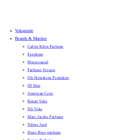
Skip
to
content
Voksguide
Brands & Mærker
Calvin Klein Parfume
Ecooking
Moroccanoil
Parfume Versace
Ole Henriksen Produkter
ID Hair
American Crew
Renati Voks
Dfi Voks
Marc Jacobs Parfume
Nilens Jord
Hugo Boss parfume