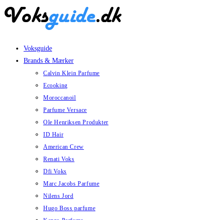
Skip
to
content
Voksguide
Brands & Mærker
Calvin Klein Parfume
Ecooking
Moroccanoil
Parfume Versace
Ole Henriksen Produkter
ID Hair
American Crew
Renati Voks
Dfi Voks
Marc Jacobs Parfume
Nilens Jord
Hugo Boss parfume