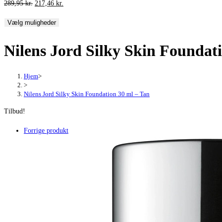
Den
Den
289,95
kr.
217,46
kr.
oprindelige
aktuelle
Vælg muligheder
pris
pris
var:
er:
Nilens Jord Silky Skin Foundat
289,95 kr..
217,46 kr..
Hjem
>
>
Nilens Jord Silky Skin Foundation 30 ml – Tan
Tilbud!
Forrige produkt