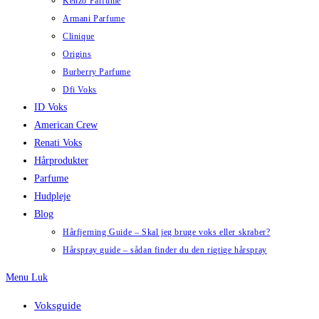
Kenzo Parfume
Armani Parfume
Clinique
Origins
Burberry Parfume
Dfi Voks
ID Voks
American Crew
Renati Voks
Hårprodukter
Parfume
Hudpleje
Blog
Hårfjerning Guide – Skal jeg bruge voks eller skraber?
Hårspray guide – sådan finder du den rigtige hårspray
Menu
Luk
Voksguide