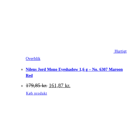
Hurtigt
Overblik
Nilens Jord Mono Eyeshadow 1,6 g – No. 6307 Maroon
Red
Den
Den
179,85
kr.
161,87
kr.
oprindelige
aktuelle
Køb produkt
pris
pris
var:
er:
179,85 kr..
161,87 kr..