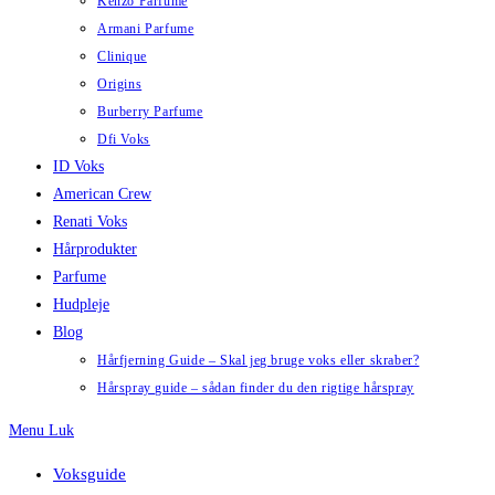
Kenzo Parfume
Armani Parfume
Clinique
Origins
Burberry Parfume
Dfi Voks
ID Voks
American Crew
Renati Voks
Hårprodukter
Parfume
Hudpleje
Blog
Hårfjerning Guide – Skal jeg bruge voks eller skraber?
Hårspray guide – sådan finder du den rigtige hårspray
Menu
Luk
Voksguide