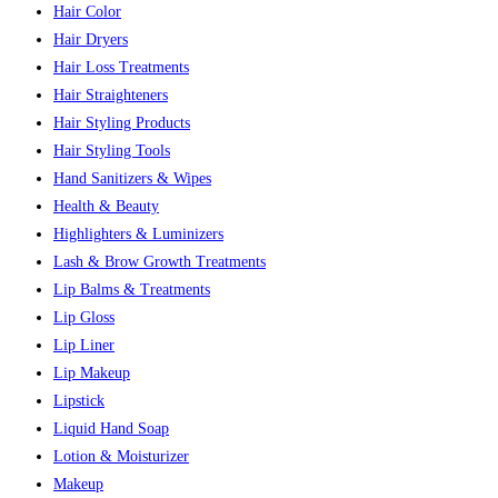
Hair Color
Hair Dryers
Hair Loss Treatments
Hair Straighteners
Hair Styling Products
Hair Styling Tools
Hand Sanitizers & Wipes
Health & Beauty
Highlighters & Luminizers
Lash & Brow Growth Treatments
Lip Balms & Treatments
Lip Gloss
Lip Liner
Lip Makeup
Lipstick
Liquid Hand Soap
Lotion & Moisturizer
Makeup