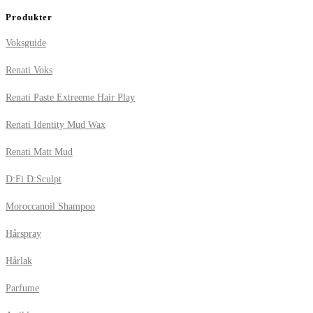
Produkter
Voksguide
Renati Voks
Renati Paste Extreeme Hair Play
Renati Identity Mud Wax
Renati Matt Mud
D:Fi D:Sculpt
Moroccanoil Shampoo
Hårspray
Hårlak
Parfume