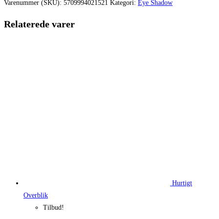
var:
er:
Varenummer (SKU):
5709994021521
Kategori:
Eye Shadow
159,95 kr..
143,96 kr.
Relaterede varer
Hurtigt
Overblik
Tilbud!