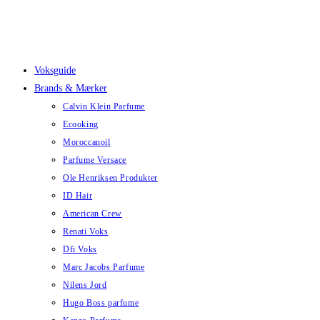
Skip
to
content
Voksguide
Brands & Mærker
Calvin Klein Parfume
Ecooking
Moroccanoil
Parfume Versace
Ole Henriksen Produkter
ID Hair
American Crew
Renati Voks
Dfi Voks
Marc Jacobs Parfume
Nilens Jord
Hugo Boss parfume