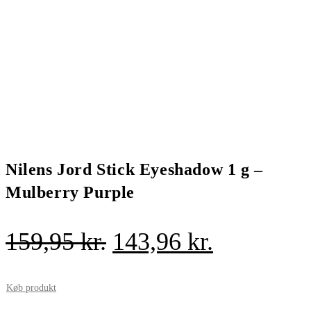
Nilens Jord Stick Eyeshadow 1 g –
Mulberry Purple
Den
Den
159,95
kr.
143,96
kr.
oprindelige
aktuelle
pris
pris
Køb produkt