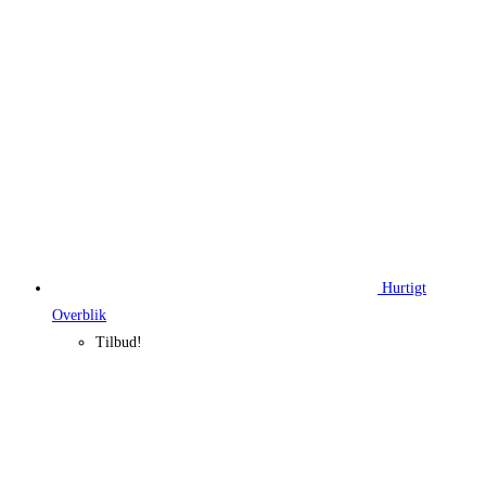
315,00 kr..
310,00 kr..
Hurtigt
Overblik
Tilbud!