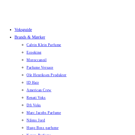
Skip
to
content
Voksguide
Brands & Mærker
Calvin Klein Parfume
Ecooking
Moroccanoil
Parfume Versace
Ole Henriksen Produkter
ID Hair
American Crew
Renati Voks
Dfi Voks
Marc Jacobs Parfume
Nilens Jord
Hugo Boss parfume