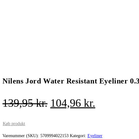
Nilens Jord Water Resistant Eyeliner 0.
Den
Den
139,95
kr.
104,96
kr.
oprindelige
aktuelle
pris
pris
Køb produkt
var:
er:
Varenummer (SKU):
5709994022153
Kategori:
Eyeliner