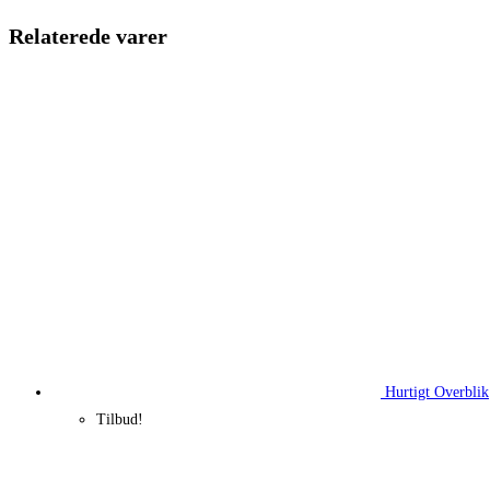
139,95 kr..
104,96 kr.
Relaterede varer
Hurtigt Overblik
Tilbud!