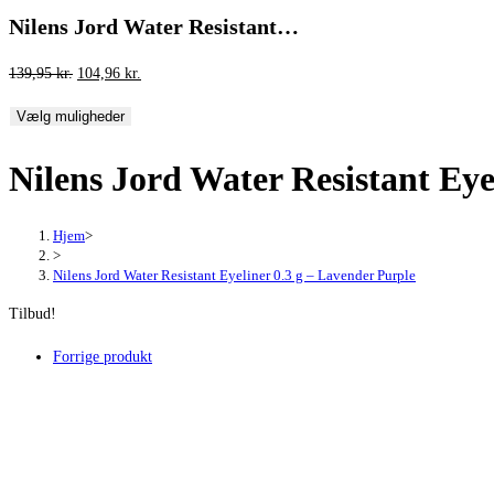
Nilens Jord Water Resistant…
Den
Den
139,95
kr.
104,96
kr.
oprindelige
aktuelle
Vælg muligheder
pris
pris
var:
er:
Nilens Jord Water Resistant Eye
139,95 kr..
104,96 kr..
Hjem
>
>
Nilens Jord Water Resistant Eyeliner 0.3 g – Lavender Purple
Tilbud!
Forrige produkt