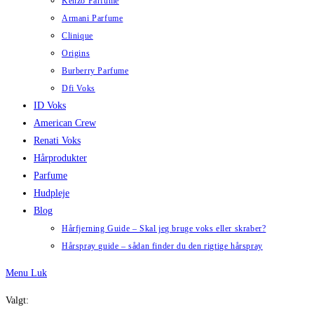
Kenzo Parfume
Armani Parfume
Clinique
Origins
Burberry Parfume
Dfi Voks
ID Voks
American Crew
Renati Voks
Hårprodukter
Parfume
Hudpleje
Blog
Hårfjerning Guide – Skal jeg bruge voks eller skraber?
Hårspray guide – sådan finder du den rigtige hårspray
Menu
Luk
Valgt: