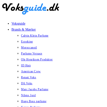
Skip
to
content
Voksguide
Brands & Mærker
Calvin Klein Parfume
Ecooking
Moroccanoil
Parfume Versace
Ole Henriksen Produkter
ID Hair
American Crew
Renati Voks
Dfi Voks
Marc Jacobs Parfume
Nilens Jord
Hugo Boss parfume