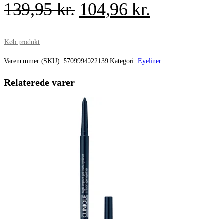
Den
Den
139,95
kr.
104,96
kr.
oprindelige
aktuelle
pris
pris
Køb produkt
var:
er:
Varenummer (SKU):
5709994022139
Kategori:
Eyeliner
139,95 kr..
104,96 kr.
Relaterede varer