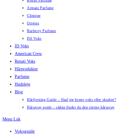
Kenzo Parfume
Armani Parfume
Clinique
Origins
Burberry Parfume
Dfi Voks
ID Voks
American Crew
Renati Voks
Hårprodukter
Parfume
Hudpleje
Blog
Hårfjerning Guide – Skal jeg bruge voks eller skraber?
Hårspray guide – sådan finder du den rigtige hårspray
Menu
Luk
Voksguide