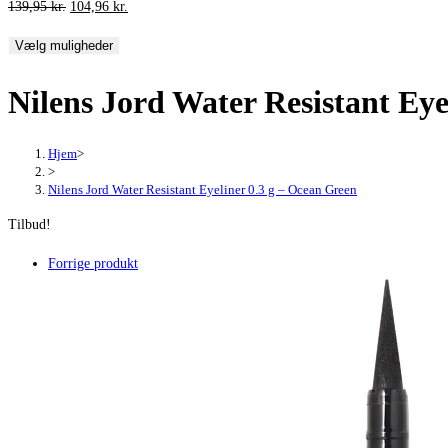
Den
Den
139,95
kr.
104,96
kr.
oprindelige
aktuelle
Vælg muligheder
pris
pris
var:
er:
Nilens Jord Water Resistant Eye
139,95 kr..
104,96 kr..
Hjem
>
>
Nilens Jord Water Resistant Eyeliner 0.3 g – Ocean Green
Tilbud!
Forrige produkt