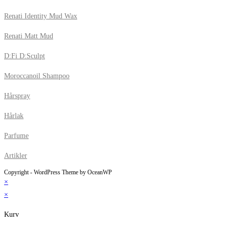
Renati Identity Mud Wax
Renati Matt Mud
D:Fi D:Sculpt
Moroccanoil Shampoo
Hårspray
Hårlak
Parfume
Artikler
Copyright - WordPress Theme by OceanWP
×
×
Kurv