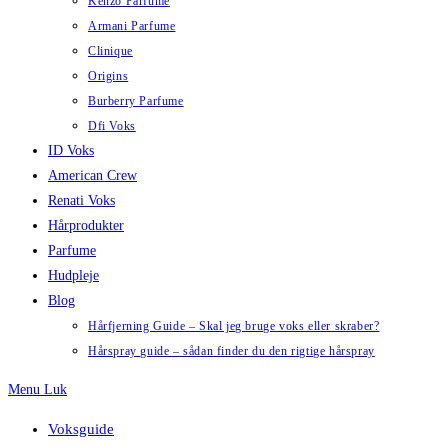
Kenzo Parfume
Armani Parfume
Clinique
Origins
Burberry Parfume
Dfi Voks
ID Voks
American Crew
Renati Voks
Hårprodukter
Parfume
Hudpleje
Blog
Hårfjerning Guide – Skal jeg bruge voks eller skraber?
Hårspray guide – sådan finder du den rigtige hårspray
Menu
Luk
Voksguide