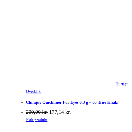
Hurtigt
Overblik
Clinique Quickliner For Eyes 0.3 g – 05 True Khaki
Den
Den
200,00
kr.
177,14
kr.
oprindelige
aktuelle
Køb produkt
pris
pris
var:
er: