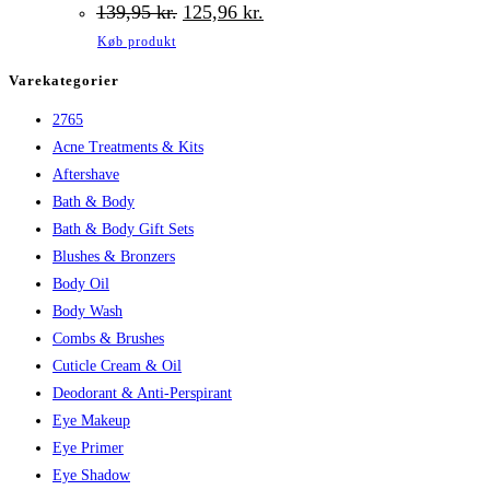
Den
Den
139,95
kr.
125,96
kr.
oprindelige
aktuelle
Køb produkt
pris
pris
var:
er:
Varekategorier
139,95 kr..
125,96 kr..
2765
Acne Treatments & Kits
Aftershave
Bath & Body
Bath & Body Gift Sets
Blushes & Bronzers
Body Oil
Body Wash
Combs & Brushes
Cuticle Cream & Oil
Deodorant & Anti-Perspirant
Eye Makeup
Eye Primer
Eye Shadow