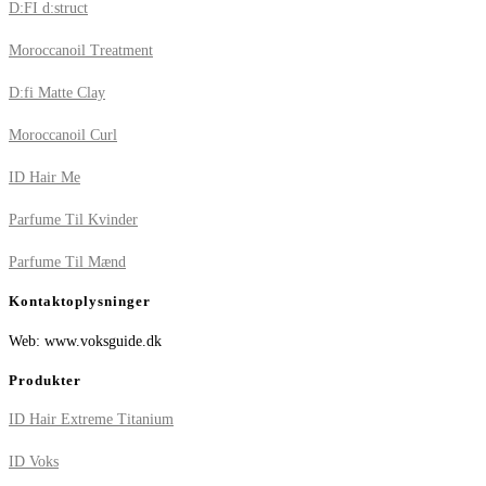
D:FI d:struct
Moroccanoil Treatment
D:fi Matte Clay
Moroccanoil Curl
ID Hair Me
Parfume Til Kvinder
Parfume Til Mænd
Kontaktoplysninger
Web: www.voksguide.dk
Produkter
ID Hair Extreme Titanium
ID Voks