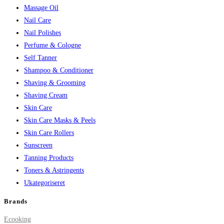
Massage Oil
Nail Care
Nail Polishes
Perfume & Cologne
Self Tanner
Shampoo & Conditioner
Shaving & Grooming
Shaving Cream
Skin Care
Skin Care Masks & Peels
Skin Care Rollers
Sunscreen
Tanning Products
Toners & Astringents
Ukategoriseret
Brands
Ecooking