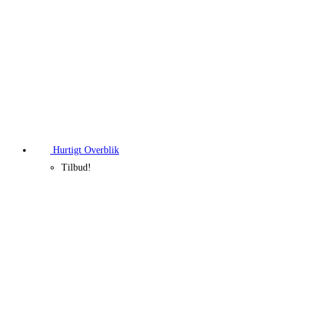
200,00 kr..
177,14 kr..
Hurtigt Overblik
Tilbud!