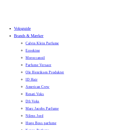
Skip
to
content
Voksguide
Brands & Mærker
Calvin Klein Parfume
Ecooking
Moroccanoil
Parfume Versace
Ole Henriksen Produkter
ID Hair
American Crew
Renati Voks
Dfi Voks
Marc Jacobs Parfume
Nilens Jord
Hugo Boss parfume