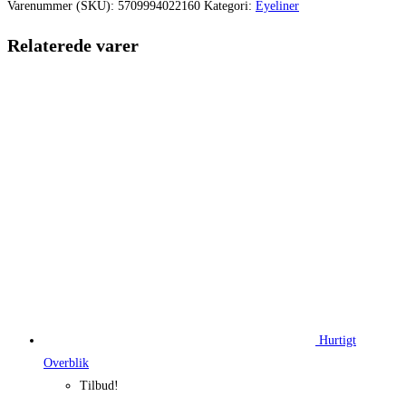
var:
er:
Varenummer (SKU):
5709994022160
Kategori:
Eyeliner
139,95 kr..
125,96 kr.
Relaterede varer
Hurtigt
Overblik
Tilbud!