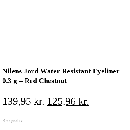
Nilens Jord Water Resistant Eyeliner
0.3 g – Red Chestnut
Den
Den
139,95
kr.
125,96
kr.
oprindelige
aktuelle
pris
pris
Køb produkt