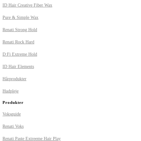
ID Hair Creative Fiber Wax
Pure & Simple Wax
Renati Strong Hold
Renati Rock Hard
D:Fi Extreme Hold
ID Hair Elements
Hårprodukter
Hudpleje
Produkter
Voksguide
Renati Voks
Renati Paste Extreeme Hair Play