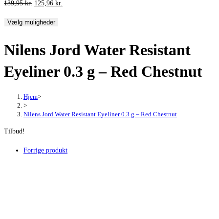
Den
Den
139,95
kr.
125,96
kr.
oprindelige
aktuelle
Vælg muligheder
pris
pris
var:
er:
Nilens Jord Water Resistant
139,95 kr..
125,96 kr..
Eyeliner 0.3 g – Red Chestnut
Hjem
>
>
Nilens Jord Water Resistant Eyeliner 0.3 g – Red Chestnut
Tilbud!
Forrige produkt