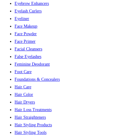
Eyebrow Enhancers
Eyelash Curlers
Eyeliner
Face Makeup
Face Powder
Face Primer
Facial Cleansers
False Eyelashes
Feminine Deodorant
Foot Care
Foundations & Concealers
Hair Care
Hair Color
Hair Dryers
Hair Loss Treatments
Hair Straighteners
Hair Styling Products
Hair Styling Tools