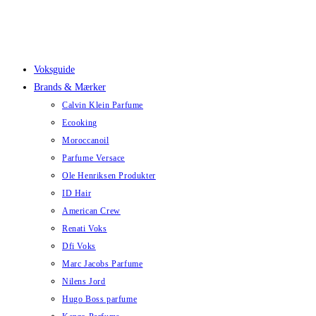
Skip
to
content
Voksguide
Brands & Mærker
Calvin Klein Parfume
Ecooking
Moroccanoil
Parfume Versace
Ole Henriksen Produkter
ID Hair
American Crew
Renati Voks
Dfi Voks
Marc Jacobs Parfume
Nilens Jord
Hugo Boss parfume