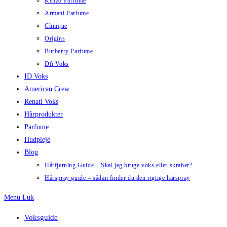
Kenzo Parfume
Armani Parfume
Clinique
Origins
Burberry Parfume
Dfi Voks
ID Voks
American Crew
Renati Voks
Hårprodukter
Parfume
Hudpleje
Blog
Hårfjerning Guide – Skal jeg bruge voks eller skraber?
Hårspray guide – sådan finder du den rigtige hårspray
Menu
Luk
Voksguide