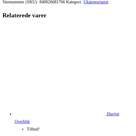
var:
er:
Varenummer (SKU):
840026681766
Kategori:
Ukategoriseret
200,00 kr..
199,00 kr.
Relaterede varer
Hurtigt
Overblik
Tilbud!