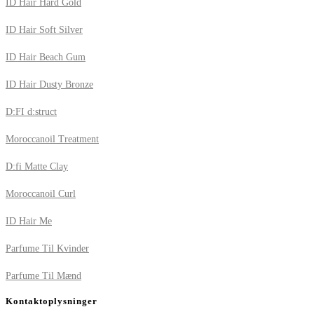
ID Hair Hard Gold
ID Hair Soft Silver
ID Hair Beach Gum
ID Hair Dusty Bronze
D:FI d:struct
Moroccanoil Treatment
D:fi Matte Clay
Moroccanoil Curl
ID Hair Me
Parfume Til Kvinder
Parfume Til Mænd
Kontaktoplysninger