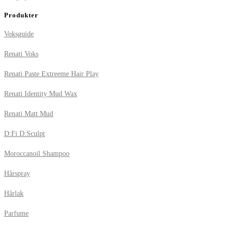
Produkter
Voksguide
Renati Voks
Renati Paste Extreeme Hair Play
Renati Identity Mud Wax
Renati Matt Mud
D:Fi D:Sculpt
Moroccanoil Shampoo
Hårspray
Hårlak
Parfume