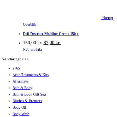
Hurtigt
Overblik
D:fi D:struct Molding Creme 150 g
Den
Den
150,00
kr.
87,00
kr.
oprindelige
aktuelle
Køb produkt
pris
pris
var:
er:
Varekategorier
150,00 kr..
87,00 kr..
2765
Acne Treatments & Kits
Aftershave
Bath & Body
Bath & Body Gift Sets
Blushes & Bronzers
Body Oil
Body Wash