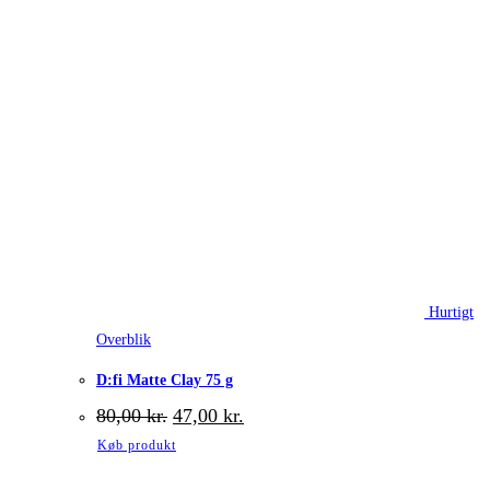
Hurtigt
Overblik
D:fi Matte Clay 75 g
Den
Den
80,00
kr.
47,00
kr.
oprindelige
aktuelle
Køb produkt
pris
pris
var:
er: