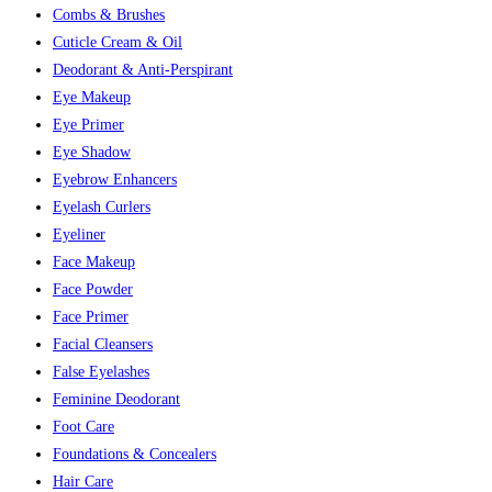
Combs & Brushes
Cuticle Cream & Oil
Deodorant & Anti-Perspirant
Eye Makeup
Eye Primer
Eye Shadow
Eyebrow Enhancers
Eyelash Curlers
Eyeliner
Face Makeup
Face Powder
Face Primer
Facial Cleansers
False Eyelashes
Feminine Deodorant
Foot Care
Foundations & Concealers
Hair Care