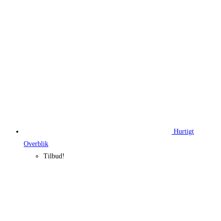
80,00 kr..
47,00 kr..
Hurtigt
Overblik
Tilbud!