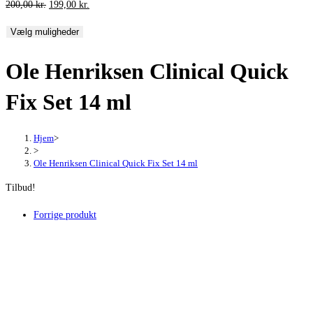
Den
Den
200,00
kr.
199,00
kr.
oprindelige
aktuelle
Vælg muligheder
pris
pris
var:
er:
Ole Henriksen Clinical Quick
200,00 kr..
199,00 kr..
Fix Set 14 ml
Hjem
>
>
Ole Henriksen Clinical Quick Fix Set 14 ml
Tilbud!
Forrige produkt