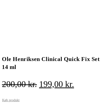
Ole Henriksen Clinical Quick Fix Set
14 ml
Den
Den
200,00
kr.
199,00
kr.
oprindelige
aktuelle
pris
pris
Køb produkt