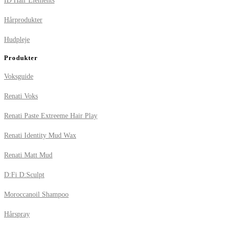
ID Hair Elements
Hårprodukter
Hudpleje
Produkter
Voksguide
Renati Voks
Renati Paste Extreeme Hair Play
Renati Identity Mud Wax
Renati Matt Mud
D:Fi D:Sculpt
Moroccanoil Shampoo
Hårspray