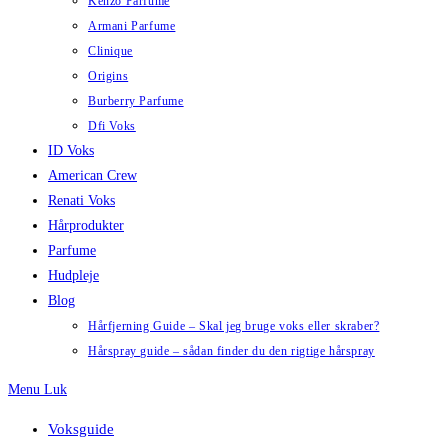
Kenzo Parfume
Armani Parfume
Clinique
Origins
Burberry Parfume
Dfi Voks
ID Voks
American Crew
Renati Voks
Hårprodukter
Parfume
Hudpleje
Blog
Hårfjerning Guide – Skal jeg bruge voks eller skraber?
Hårspray guide – sådan finder du den rigtige hårspray
Menu
Luk
Voksguide