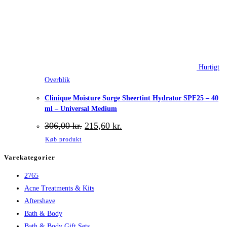
Hurtigt
Overblik
Clinique Moisture Surge Sheertint Hydrator SPF25 – 40
ml – Universal Medium
Den
Den
306,00
kr.
215,60
kr.
oprindelige
aktuelle
Køb produkt
pris
pris
var:
er:
Varekategorier
306,00 kr..
215,60 kr..
2765
Acne Treatments & Kits
Aftershave
Bath & Body
Bath & Body Gift Sets