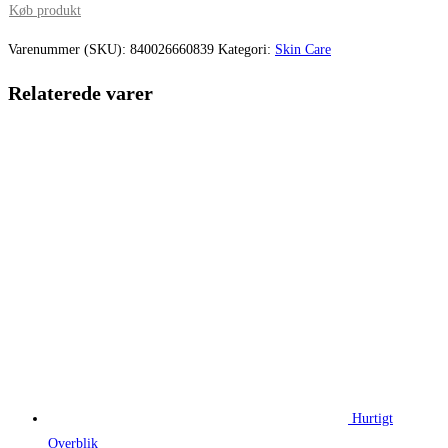
pris
pris
Køb produkt
var:
er:
Varenummer (SKU):
840026660839
Kategori:
Skin Care
255,00 kr..
191,25 kr.
Relaterede varer
Hurtigt
Overblik