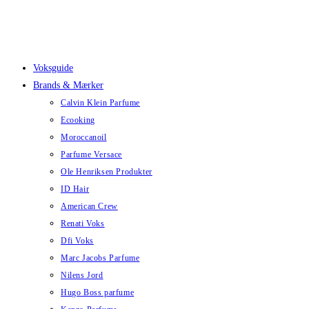
Skip
to
content
Voksguide
Brands & Mærker
Calvin Klein Parfume
Ecooking
Moroccanoil
Parfume Versace
Ole Henriksen Produkter
ID Hair
American Crew
Renati Voks
Dfi Voks
Marc Jacobs Parfume
Nilens Jord
Hugo Boss parfume