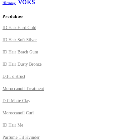
Voks
Hårspray
Produkter
ID Hair Hard Gold
ID Hair Soft Silver
ID Hair Beach Gum
ID Hair Dusty Bronze
D:FI d:struct
Moroccanoil Treatment
D:fi Matte Clay
Moroccanoil Curl
ID Hair Me
Parfume Til Kvinder