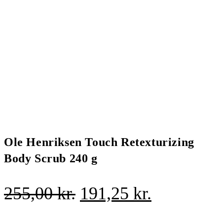
Ole Henriksen Touch Retexturizing
Body Scrub 240 g
Den
Den
255,00
kr.
191,25
kr.
oprindelige
aktuelle