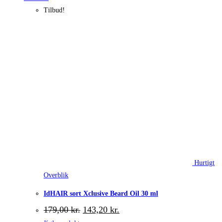
Tilbud!
Hurtigt
Overblik
IdHAIR sort Xclusive Beard Oil 30 ml
Den
Den
179,00
kr.
143,20
kr.
oprindelige
aktuelle