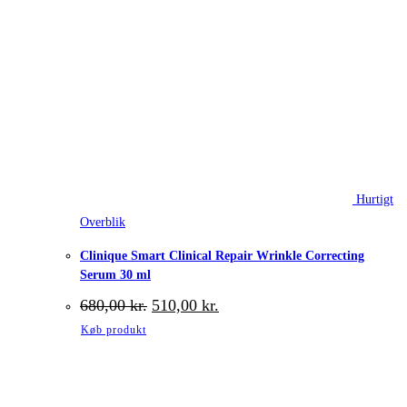
Hurtigt
Overblik
Clinique Smart Clinical Repair Wrinkle Correcting
Serum 30 ml
Den
Den
680,00
kr.
510,00
kr.
oprindelige
aktuelle
Køb produkt
pris
pris
var:
er:
680,00 kr..
510,00 kr..