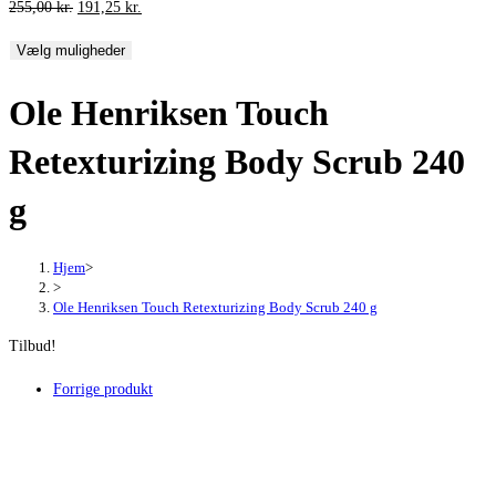
Den
Den
255,00
kr.
191,25
kr.
oprindelige
aktuelle
Vælg muligheder
pris
pris
var:
er:
Ole Henriksen Touch
255,00 kr..
191,25 kr..
Retexturizing Body Scrub 240
g
Hjem
>
>
Ole Henriksen Touch Retexturizing Body Scrub 240 g
Tilbud!
Forrige produkt