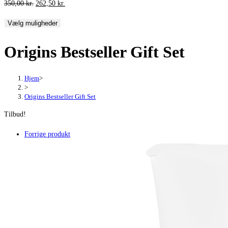
Den
Den
350,00
kr.
262,50
kr.
oprindelige
aktuelle
Vælg muligheder
pris
pris
var:
er:
Origins Bestseller Gift Set
350,00 kr..
262,50 kr..
Hjem
>
>
Origins Bestseller Gift Set
Tilbud!
Forrige produkt