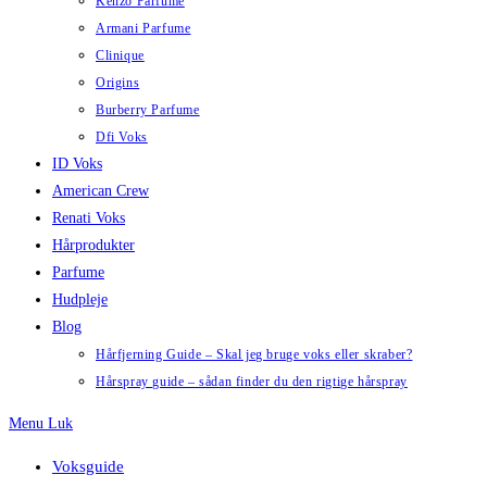
Kenzo Parfume
Armani Parfume
Clinique
Origins
Burberry Parfume
Dfi Voks
ID Voks
American Crew
Renati Voks
Hårprodukter
Parfume
Hudpleje
Blog
Hårfjerning Guide – Skal jeg bruge voks eller skraber?
Hårspray guide – sådan finder du den rigtige hårspray
Menu
Luk
Voksguide