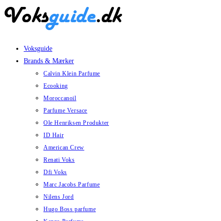
Skip
to
content
Voksguide
Brands & Mærker
Calvin Klein Parfume
Ecooking
Moroccanoil
Parfume Versace
Ole Henriksen Produkter
ID Hair
American Crew
Renati Voks
Dfi Voks
Marc Jacobs Parfume
Nilens Jord
Hugo Boss parfume