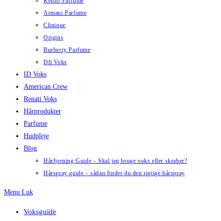
Kenzo Parfume
Armani Parfume
Clinique
Origins
Burberry Parfume
Dfi Voks
ID Voks
American Crew
Renati Voks
Hårprodukter
Parfume
Hudpleje
Blog
Hårfjerning Guide – Skal jeg bruge voks eller skraber?
Hårspray guide – sådan finder du den rigtige hårspray
Menu
Luk
Voksguide