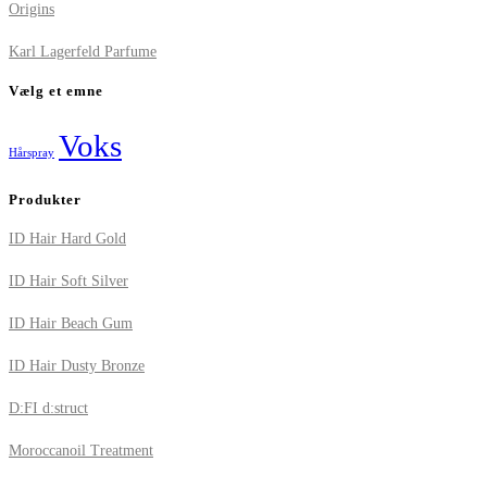
Origins
Karl Lagerfeld Parfume
Vælg et emne
Voks
Hårspray
Produkter
ID Hair Hard Gold
ID Hair Soft Silver
ID Hair Beach Gum
ID Hair Dusty Bronze
D:FI d:struct
Moroccanoil Treatment