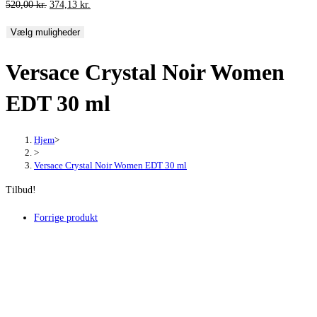
Den
Den
520,00
kr.
374,13
kr.
oprindelige
aktuelle
Vælg muligheder
pris
pris
var:
er:
Versace Crystal Noir Women
520,00 kr..
374,13 kr..
EDT 30 ml
Hjem
>
>
Versace Crystal Noir Women EDT 30 ml
Tilbud!
Forrige produkt