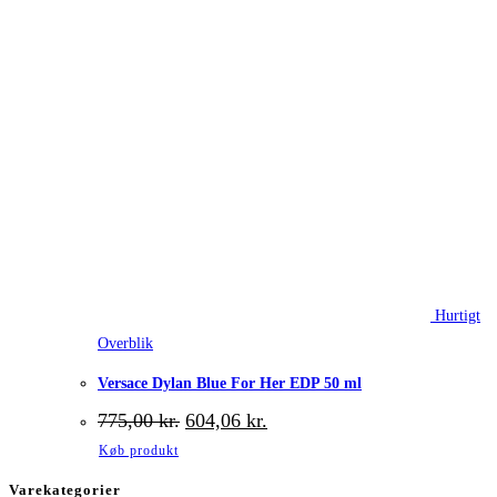
Hurtigt
Overblik
Versace Dylan Blue For Her EDP 50 ml
Den
Den
775,00
kr.
604,06
kr.
oprindelige
aktuelle
Køb produkt
pris
pris
var:
er:
Varekategorier
775,00 kr..
604,06 kr..