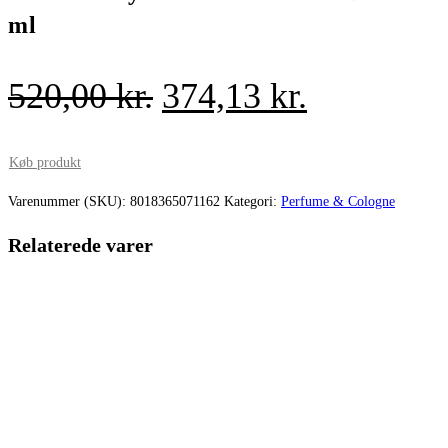
ml
Den
Den
520,00
kr.
374,13
kr.
oprindelige
aktuelle
pris
pris
Køb produkt
var:
er:
Varenummer (SKU):
8018365071162
Kategori:
Perfume & Cologne
520,00 kr..
374,13 kr.
Relaterede varer