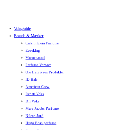
Skip
to
content
Voksguide
Brands & Mærker
Calvin Klein Parfume
Ecooking
Moroccanoil
Parfume Versace
Ole Henriksen Produkter
ID Hair
American Crew
Renati Voks
Dfi Voks
Marc Jacobs Parfume
Nilens Jord
Hugo Boss parfume