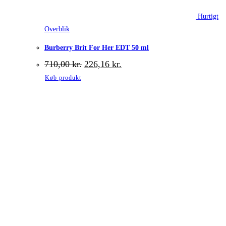
Hurtigt
Overblik
Burberry Brit For Her EDT 50 ml
Den
Den
710,00
kr.
226,16
kr.
oprindelige
aktuelle
Køb produkt
pris
pris
var:
er:
710,00 kr..
226,16 kr..