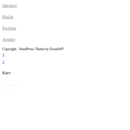
Hårspray
Hårlak
Parfume
Artikler
Copyright - WordPress Theme by OceanWP
×
×
Kurv