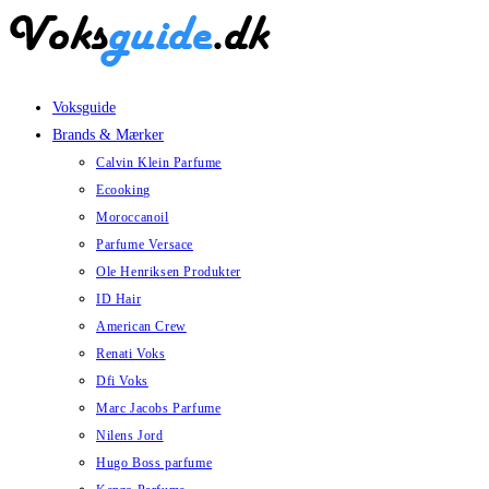
Skip
to
content
Voksguide
Brands & Mærker
Calvin Klein Parfume
Ecooking
Moroccanoil
Parfume Versace
Ole Henriksen Produkter
ID Hair
American Crew
Renati Voks
Dfi Voks
Marc Jacobs Parfume
Nilens Jord
Hugo Boss parfume