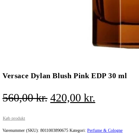
Versace Dylan Blush Pink EDP 30 ml
Den
Den
560,00
kr.
420,00
kr.
oprindelige
aktuelle
pris
pris
Køb produkt
var:
er:
Varenummer (SKU):
8011003890675
Kategori:
Perfume & Cologne