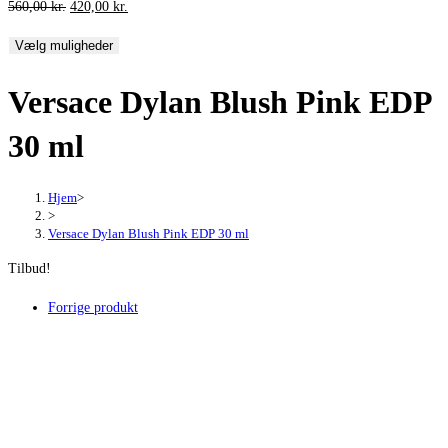
Den
Den
560,00
kr.
420,00
kr.
oprindelige
aktuelle
Vælg muligheder
pris
pris
var:
er:
Versace Dylan Blush Pink EDP
560,00 kr..
420,00 kr..
30 ml
Hjem
>
>
Versace Dylan Blush Pink EDP 30 ml
Tilbud!
Forrige produkt