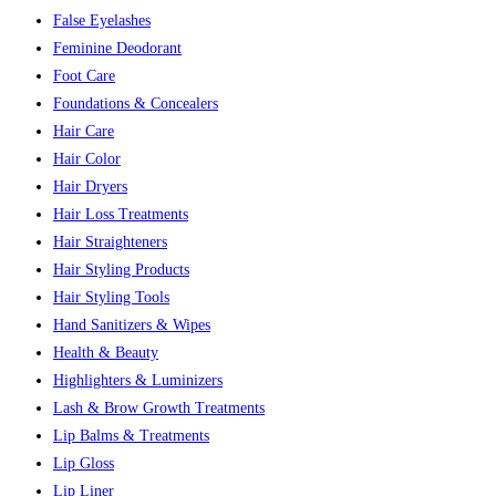
False Eyelashes
Feminine Deodorant
Foot Care
Foundations & Concealers
Hair Care
Hair Color
Hair Dryers
Hair Loss Treatments
Hair Straighteners
Hair Styling Products
Hair Styling Tools
Hand Sanitizers & Wipes
Health & Beauty
Highlighters & Luminizers
Lash & Brow Growth Treatments
Lip Balms & Treatments
Lip Gloss
Lip Liner