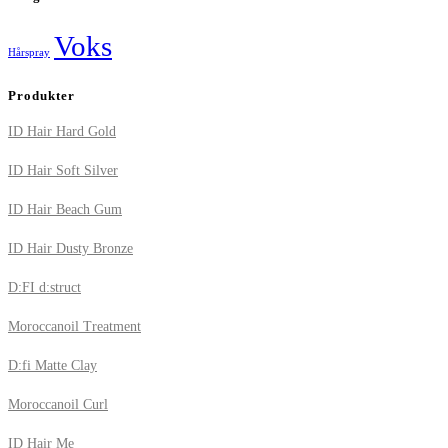
Voks
Hårspray
Produkter
ID Hair Hard Gold
ID Hair Soft Silver
ID Hair Beach Gum
ID Hair Dusty Bronze
D:FI d:struct
Moroccanoil Treatment
D:fi Matte Clay
Moroccanoil Curl
ID Hair Me