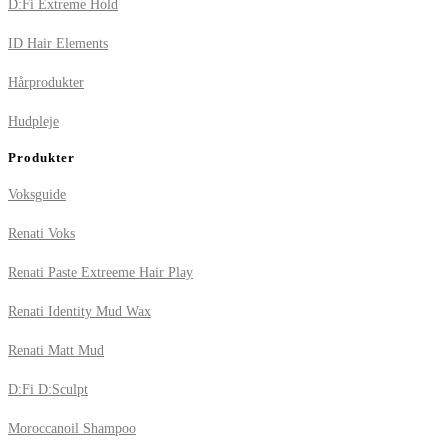
D:Fi Extreme Hold
ID Hair Elements
Hårprodukter
Hudpleje
Produkter
Voksguide
Renati Voks
Renati Paste Extreeme Hair Play
Renati Identity Mud Wax
Renati Matt Mud
D:Fi D:Sculpt
Moroccanoil Shampoo