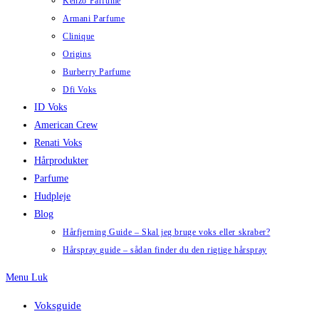
Kenzo Parfume
Armani Parfume
Clinique
Origins
Burberry Parfume
Dfi Voks
ID Voks
American Crew
Renati Voks
Hårprodukter
Parfume
Hudpleje
Blog
Hårfjerning Guide – Skal jeg bruge voks eller skraber?
Hårspray guide – sådan finder du den rigtige hårspray
Menu
Luk
Voksguide