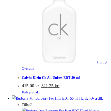
Hurtigt
Overblik
Calvin Klein Ck All Unisex EDT 50 ml
Den
Den
415,00
kr.
311,25
kr.
oprindelige
aktuelle
Køb produkt
pris
pris
var:
er:
Hurtigt Overblik
415,00 kr..
311,25 kr..
Tilbud!
Hurtigt