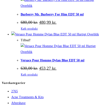
Overblik
Burberry Mr. Burberry For Him EDT 50 ml
Den
Den
680,00
kr.
480,99
kr.
oprindelige
aktuelle
Køb produkt
pris
pris
var:
er:
Hurtigt Overblik
680,00 kr..
480,99 kr..
Tilbud!
Hurtigt
Overblik
Versace Pour Homme Dylan Blue EDT 50 ml
Den
Den
630,00
kr.
453,27
kr.
oprindelige
aktuelle
Køb produkt
pris
pris
var:
er:
Varekategorier
630,00 kr..
453,27 kr..
2765
Acne Treatments & Kits
Aftershave