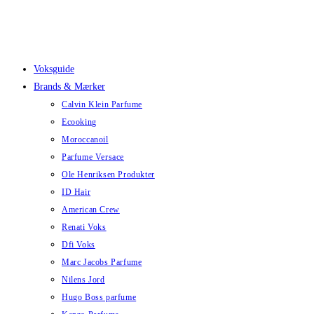
Skip
to
content
Voksguide
Brands & Mærker
Calvin Klein Parfume
Ecooking
Moroccanoil
Parfume Versace
Ole Henriksen Produkter
ID Hair
American Crew
Renati Voks
Dfi Voks
Marc Jacobs Parfume
Nilens Jord
Hugo Boss parfume