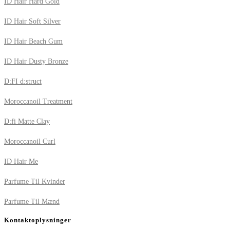
ID Hair Hard Gold
ID Hair Soft Silver
ID Hair Beach Gum
ID Hair Dusty Bronze
D:FI d:struct
Moroccanoil Treatment
D:fi Matte Clay
Moroccanoil Curl
ID Hair Me
Parfume Til Kvinder
Parfume Til Mænd
Kontaktoplysninger