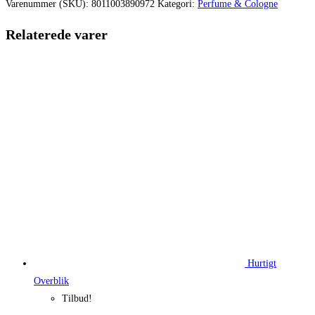
var:
er:
Varenummer (SKU):
8011003890972
Kategori:
Perfume & Cologne
730,00 kr..
537,85 kr.
Relaterede varer
Hurtigt
Overblik
Tilbud!