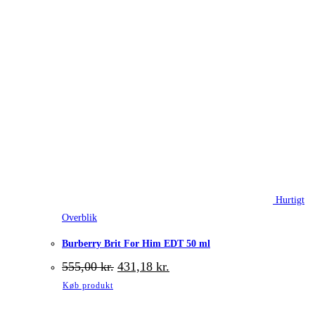
Hurtigt
Overblik
Burberry Brit For Him EDT 50 ml
Den
Den
555,00
kr.
431,18
kr.
oprindelige
aktuelle
Køb produkt
pris
pris
var:
er: