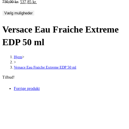
Den
Den
730,00
kr.
537,85
kr.
oprindelige
aktuelle
Vælg muligheder
pris
pris
var:
er:
Versace Eau Fraiche Extreme
730,00 kr..
537,85 kr..
EDP 50 ml
Hjem
>
>
Versace Eau Fraiche Extreme EDP 50 ml
Tilbud!
Forrige produkt