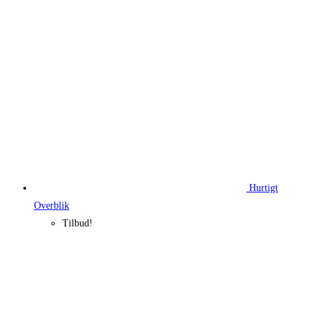
555,00 kr..
431,18 kr..
Hurtigt
Overblik
Tilbud!