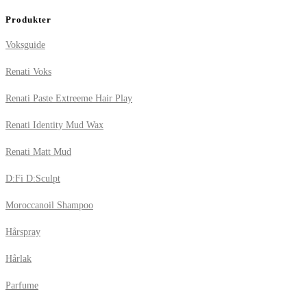
Produkter
Voksguide
Renati Voks
Renati Paste Extreeme Hair Play
Renati Identity Mud Wax
Renati Matt Mud
D:Fi D:Sculpt
Moroccanoil Shampoo
Hårspray
Hårlak
Parfume