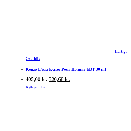
Hurtigt
Overblik
Kenzo L'eau Kenzo Pour Homme EDT 30 ml
Den
Den
405,00
kr.
320,68
kr.
oprindelige
aktuelle
Køb produkt
pris
pris
var:
er:
405,00 kr..
320,68 kr..