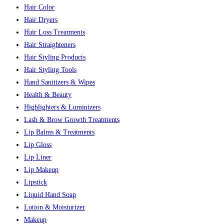
Hair Color
Hair Dryers
Hair Loss Treatments
Hair Straighteners
Hair Styling Products
Hair Styling Tools
Hand Sanitizers & Wipes
Health & Beauty
Highlighters & Luminizers
Lash & Brow Growth Treatments
Lip Balms & Treatments
Lip Gloss
Lip Liner
Lip Makeup
Lipstick
Liquid Hand Soap
Lotion & Moisturizer
Makeup