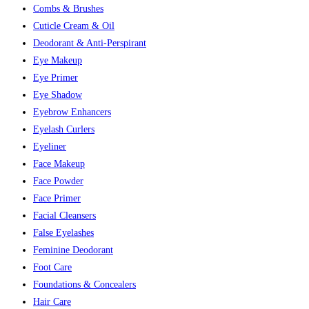
Combs & Brushes
Cuticle Cream & Oil
Deodorant & Anti-Perspirant
Eye Makeup
Eye Primer
Eye Shadow
Eyebrow Enhancers
Eyelash Curlers
Eyeliner
Face Makeup
Face Powder
Face Primer
Facial Cleansers
False Eyelashes
Feminine Deodorant
Foot Care
Foundations & Concealers
Hair Care