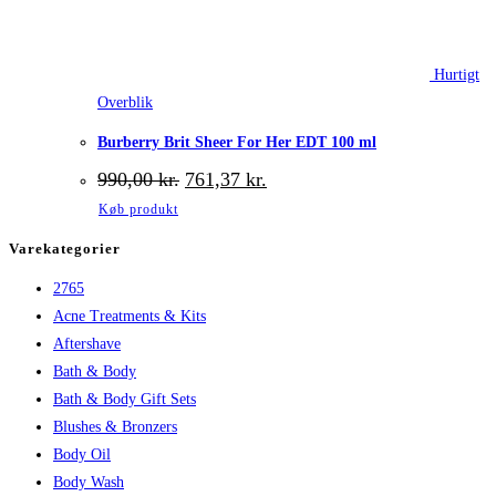
Hurtigt
Overblik
Burberry Brit Sheer For Her EDT 100 ml
Den
Den
990,00
kr.
761,37
kr.
oprindelige
aktuelle
Køb produkt
pris
pris
var:
er:
Varekategorier
990,00 kr..
761,37 kr..
2765
Acne Treatments & Kits
Aftershave
Bath & Body
Bath & Body Gift Sets
Blushes & Bronzers
Body Oil
Body Wash