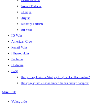
Kenzo Parfume
Armani Parfume
Clinique
Origins
Burberry Parfume
Dfi Voks
ID Voks
American Crew
Renati Voks
Hårprodukter
Parfume
Hudpleje
Blog
Hårfjerning Guide – Skal jeg bruge voks eller skraber?
Hårspray guide – sådan finder du den rigtige hårspray
Menu
Luk
Voksguide