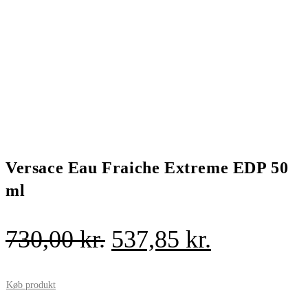
Versace Eau Fraiche Extreme EDP 50
ml
Den
Den
730,00
kr.
537,85
kr.
oprindelige
aktuelle
pris
pris
Køb produkt