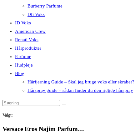
Burberry Parfume
Dfi Voks
ID Voks
American Crew
Renati Voks
Hårprodukter
Parfume
Hudpleje
Blog
Hårfjerning Guide – Skal jeg bruge voks eller skraber?
Hårspray guide – sådan finder du den rigtige hårspray
Valgt:
Versace Eros Najim Parfum…