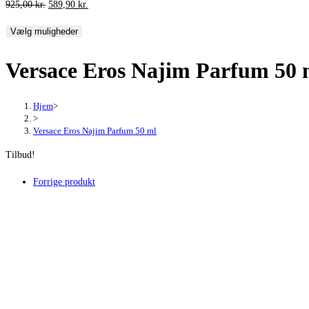
Den
Den
925,00
kr.
589,90
kr.
oprindelige
aktuelle
Vælg muligheder
pris
pris
var:
er:
Versace Eros Najim Parfum 50 
925,00 kr..
589,90 kr..
Hjem
>
>
Versace Eros Najim Parfum 50 ml
Tilbud!
Forrige produkt