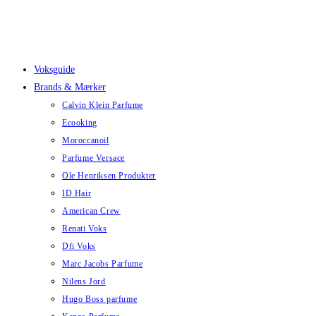
Skip
to
content
Voksguide
Brands & Mærker
Calvin Klein Parfume
Ecooking
Moroccanoil
Parfume Versace
Ole Henriksen Produkter
ID Hair
American Crew
Renati Voks
Dfi Voks
Marc Jacobs Parfume
Nilens Jord
Hugo Boss parfume