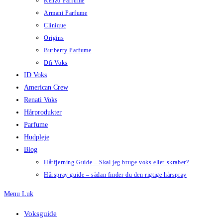
Kenzo Parfume
Armani Parfume
Clinique
Origins
Burberry Parfume
Dfi Voks
ID Voks
American Crew
Renati Voks
Hårprodukter
Parfume
Hudpleje
Blog
Hårfjerning Guide – Skal jeg bruge voks eller skraber?
Hårspray guide – sådan finder du den rigtige hårspray
Menu
Luk
Voksguide