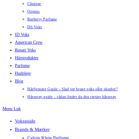
Clinique
Origins
Burberry Parfume
Dfi Voks
ID Voks
American Crew
Renati Voks
Hårprodukter
Parfume
Hudpleje
Blog
Hårfjerning Guide – Skal jeg bruge voks eller skraber?
Hårspray guide – sådan finder du den rigtige hårspray
Menu
Luk
Voksguide
Brands & Mærker
Calvin Klein Parfume