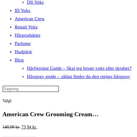
Dfi Voks
ID Voks
American Crew
Renati Voks
Hårprodukter
Parfume
Hudpleje
Blog
Hårfjerning Guide – Skal jeg bruge voks eller skraber?
Hårspray guide – sådan finder du den rigtige hårspray
Valgt:
American Crew Grooming Cream…
Den
Den
140,00
kr.
73,94
kr.
oprindelige
aktuelle