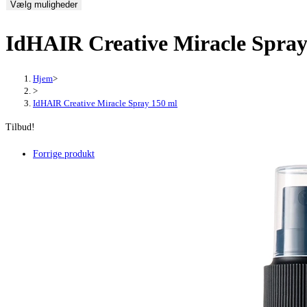
Vælg muligheder
pris
pris
var:
er:
IdHAIR Creative Miracle Spray
89,00 kr..
66,75 kr..
Hjem
>
>
IdHAIR Creative Miracle Spray 150 ml
Tilbud!
Forrige produkt