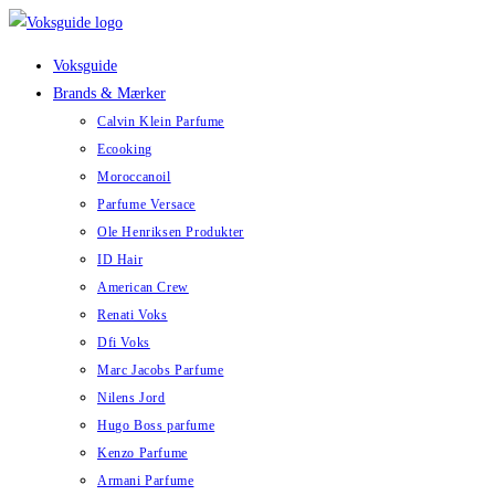
Skip
to
Voksguide
content
Brands & Mærker
Calvin Klein Parfume
Ecooking
Moroccanoil
Parfume Versace
Ole Henriksen Produkter
ID Hair
American Crew
Renati Voks
Dfi Voks
Marc Jacobs Parfume
Nilens Jord
Hugo Boss parfume
Kenzo Parfume
Armani Parfume