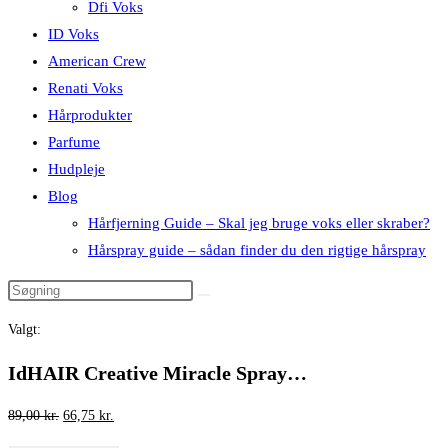
Dfi Voks
ID Voks
American Crew
Renati Voks
Hårprodukter
Parfume
Hudpleje
Blog
Hårfjerning Guide – Skal jeg bruge voks eller skraber?
Hårspray guide – sådan finder du den rigtige hårspray
Valgt:
IdHAIR Creative Miracle Spray…
Den
Den
89,00
kr.
66,75
kr.
oprindelige
aktuelle