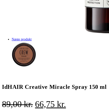
Næste produkt
IdHAIR Creative Miracle Spray 150 ml
Den
Den
89,00
kr.
66,75
kr.