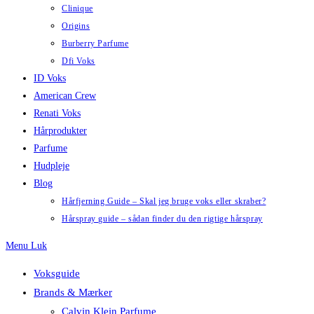
Clinique
Origins
Burberry Parfume
Dfi Voks
ID Voks
American Crew
Renati Voks
Hårprodukter
Parfume
Hudpleje
Blog
Hårfjerning Guide – Skal jeg bruge voks eller skraber?
Hårspray guide – sådan finder du den rigtige hårspray
Menu
Luk
Voksguide
Brands & Mærker
Calvin Klein Parfume