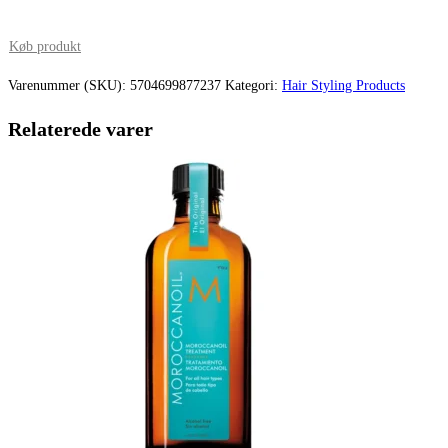
oprindelige
aktuelle
pris
pris
Køb produkt
var:
er:
Varenummer (SKU):
5704699877237
Kategori:
Hair Styling Products
89,00 kr..
66,75 kr..
Relaterede varer