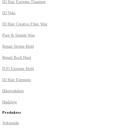
ID Hair Extreme Titanium
ID Voks
ID Hair Creative Fiber Wax
Pure & Simple Wax
Renati Strong Hold
Renati Rock Hard
D:Fi Extreme Hold
ID Hair Elements
Hårprodukter
Hudpleje
Produkter
Voksguide