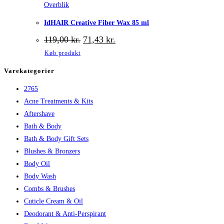
Overblik
IdHAIR Creative Fiber Wax 85 ml
Den
Den
119,00
kr.
71,43
kr.
oprindelige
aktuelle
Køb produkt
pris
pris
var:
er:
Varekategorier
119,00 kr..
71,43 kr..
2765
Acne Treatments & Kits
Aftershave
Bath & Body
Bath & Body Gift Sets
Blushes & Bronzers
Body Oil
Body Wash
Combs & Brushes
Cuticle Cream & Oil
Deodorant & Anti-Perspirant