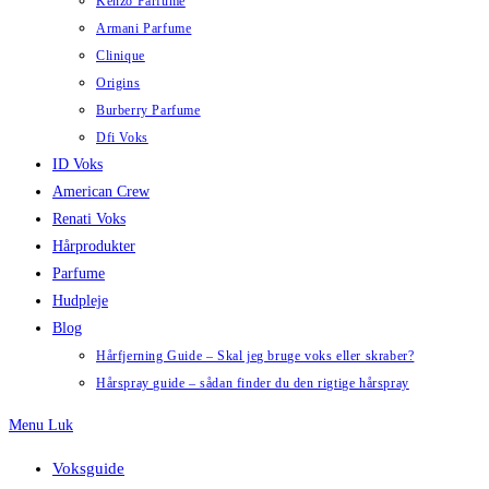
Kenzo Parfume
Armani Parfume
Clinique
Origins
Burberry Parfume
Dfi Voks
ID Voks
American Crew
Renati Voks
Hårprodukter
Parfume
Hudpleje
Blog
Hårfjerning Guide – Skal jeg bruge voks eller skraber?
Hårspray guide – sådan finder du den rigtige hårspray
Menu
Luk
Voksguide