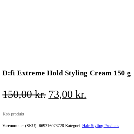
D:fi Extreme Hold Styling Cream 150 g
Den
Den
150,00
kr.
73,00
kr.
oprindelige
aktuelle
pris
pris
Køb produkt
var:
er:
Varenummer (SKU):
669316073728
Kategori:
Hair Styling Products