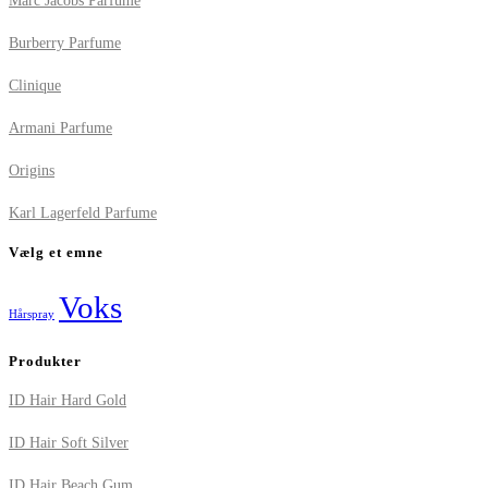
Marc Jacobs Parfume
Burberry Parfume
Clinique
Armani Parfume
Origins
Karl Lagerfeld Parfume
Vælg et emne
Voks
Hårspray
Produkter
ID Hair Hard Gold
ID Hair Soft Silver
ID Hair Beach Gum