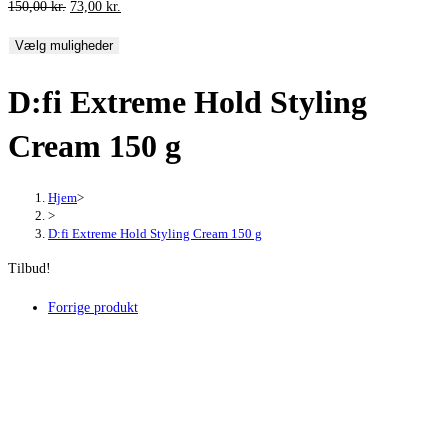
Den
Den
150,00
kr.
73,00
kr.
oprindelige
aktuelle
Vælg muligheder
pris
pris
var:
er:
D:fi Extreme Hold Styling
150,00 kr..
73,00 kr..
Cream 150 g
Hjem
>
>
D:fi Extreme Hold Styling Cream 150 g
Tilbud!
Forrige produkt