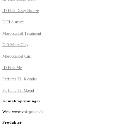
ID Hair Dusty Bronze
D:FI d:struct
Moroccanoil Treatment
D:fi Matte Clay
Moroccanoil Curl
ID Hair Me
Parfume Til Kvinder
Parfume Til Mænd
Kontaktoplysninger
Web: www.voksguide.dk
Produkter