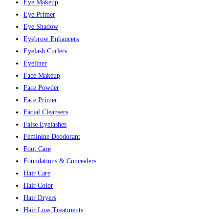
Eye Makeup
Eye Primer
Eye Shadow
Eyebrow Enhancers
Eyelash Curlers
Eyeliner
Face Makeup
Face Powder
Face Primer
Facial Cleansers
False Eyelashes
Feminine Deodorant
Foot Care
Foundations & Concealers
Hair Care
Hair Color
Hair Dryers
Hair Loss Treatments