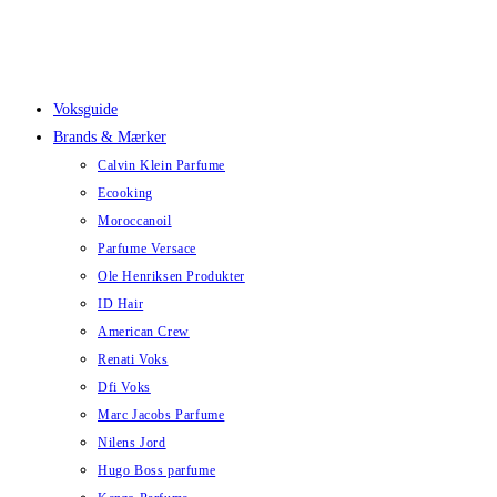
Skip
to
content
Voksguide
Brands & Mærker
Calvin Klein Parfume
Ecooking
Moroccanoil
Parfume Versace
Ole Henriksen Produkter
ID Hair
American Crew
Renati Voks
Dfi Voks
Marc Jacobs Parfume
Nilens Jord
Hugo Boss parfume