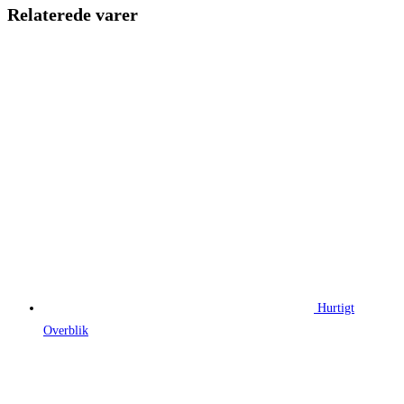
150,00 kr..
73,00 kr..
Relaterede varer
Hurtigt
Overblik