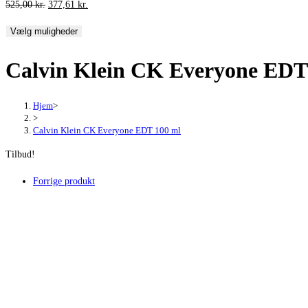
Den
Den
525,00
kr.
377,61
kr.
oprindelige
aktuelle
Vælg muligheder
pris
pris
var:
er:
Calvin Klein CK Everyone EDT
525,00 kr..
377,61 kr..
Hjem
>
>
Calvin Klein CK Everyone EDT 100 ml
Tilbud!
Forrige produkt