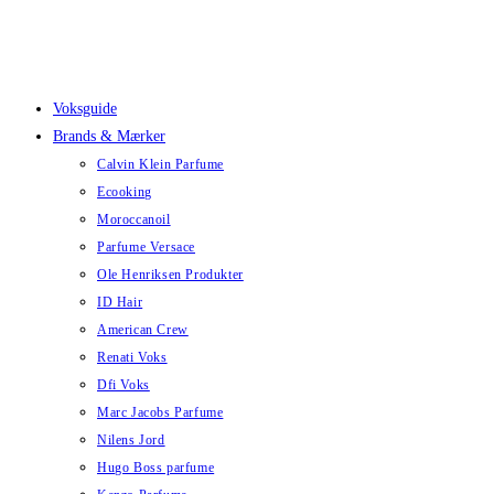
Skip
to
content
Voksguide
Brands & Mærker
Calvin Klein Parfume
Ecooking
Moroccanoil
Parfume Versace
Ole Henriksen Produkter
ID Hair
American Crew
Renati Voks
Dfi Voks
Marc Jacobs Parfume
Nilens Jord
Hugo Boss parfume