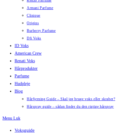
Kenzo Parfume
Armani Parfume
Clinique
Origins
Burberry Parfume
Dfi Voks
ID Voks
American Crew
Renati Voks
Hårprodukter
Parfume
Hudpleje
Blog
Hårfjerning Guide – Skal jeg bruge voks eller skraber?
Hårspray guide – sådan finder du den rigtige hårspray
Menu
Luk
Voksguide