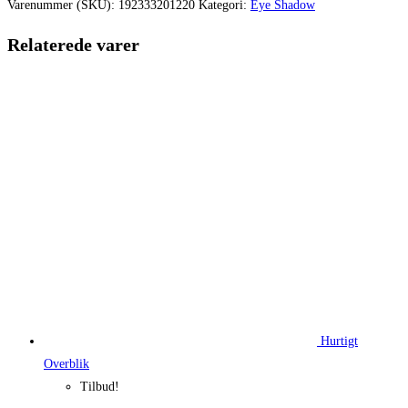
var:
er:
Varenummer (SKU):
192333201220
Kategori:
Eye Shadow
270,00 kr..
201,50 kr.
Relaterede varer
Hurtigt
Overblik
Tilbud!