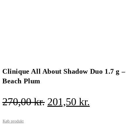
Clinique All About Shadow Duo 1.7 g –
Beach Plum
Den
Den
270,00
kr.
201,50
kr.
oprindelige
aktuelle
pris
pris
Køb produkt