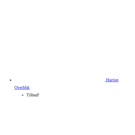
339,95 kr..
254,96 kr..
Hurtigt
Overblik
Tilbud!