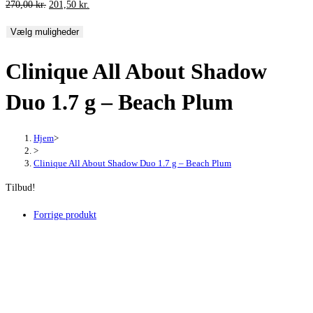
Den
Den
270,00
kr.
201,50
kr.
oprindelige
aktuelle
Vælg muligheder
pris
pris
var:
er:
Clinique All About Shadow
270,00 kr..
201,50 kr..
Duo 1.7 g – Beach Plum
Hjem
>
>
Clinique All About Shadow Duo 1.7 g – Beach Plum
Tilbud!
Forrige produkt