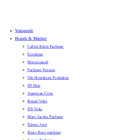
Skip
to
content
Voksguide
Brands & Mærker
Calvin Klein Parfume
Ecooking
Moroccanoil
Parfume Versace
Ole Henriksen Produkter
ID Hair
American Crew
Renati Voks
Dfi Voks
Marc Jacobs Parfume
Nilens Jord
Hugo Boss parfume