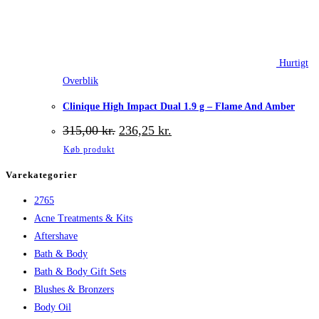
Hurtigt
Overblik
Clinique High Impact Dual 1.9 g – Flame And Amber
Den
Den
315,00
kr.
236,25
kr.
oprindelige
aktuelle
Køb produkt
pris
pris
var:
er:
Varekategorier
315,00 kr..
236,25 kr..
2765
Acne Treatments & Kits
Aftershave
Bath & Body
Bath & Body Gift Sets
Blushes & Bronzers
Body Oil