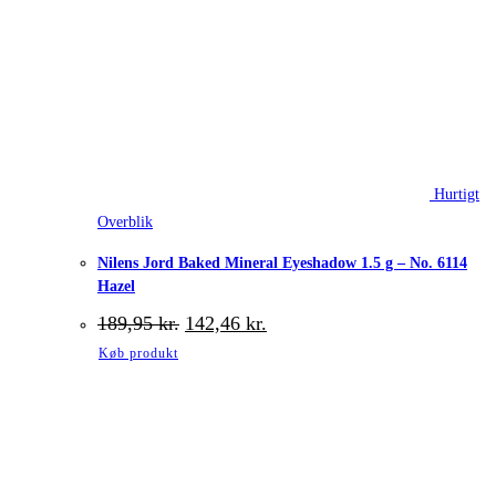
Hurtigt
Overblik
Nilens Jord Baked Mineral Eyeshadow 1.5 g – No. 6114
Hazel
Den
Den
189,95
kr.
142,46
kr.
oprindelige
aktuelle
Køb produkt
pris
pris
var:
er:
189,95 kr..
142,46 kr..