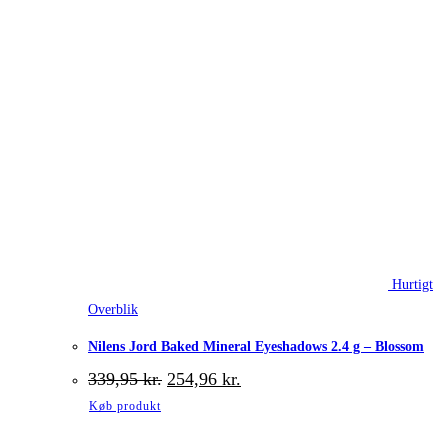
Hurtigt
Overblik
Nilens Jord Baked Mineral Eyeshadows 2.4 g – Blossom
Den
Den
339,95
kr.
254,96
kr.
oprindelige
aktuelle
Køb produkt
pris
pris
var:
er: