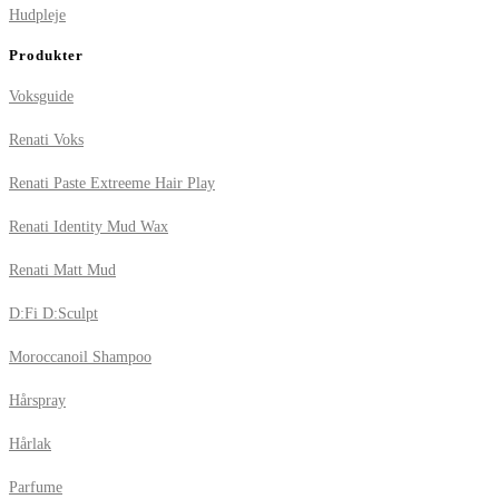
Hudpleje
Produkter
Voksguide
Renati Voks
Renati Paste Extreeme Hair Play
Renati Identity Mud Wax
Renati Matt Mud
D:Fi D:Sculpt
Moroccanoil Shampoo
Hårspray
Hårlak
Parfume