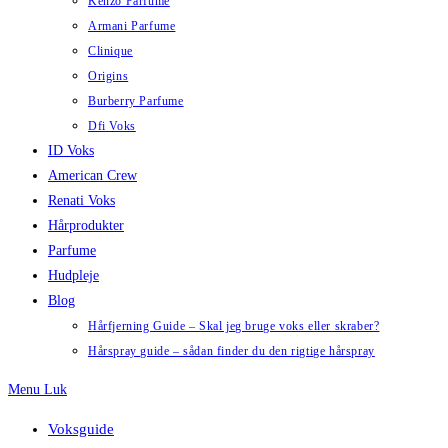
Kenzo Parfume
Armani Parfume
Clinique
Origins
Burberry Parfume
Dfi Voks
ID Voks
American Crew
Renati Voks
Hårprodukter
Parfume
Hudpleje
Blog
Hårfjerning Guide – Skal jeg bruge voks eller skraber?
Hårspray guide – sådan finder du den rigtige hårspray
Menu
Luk
Voksguide