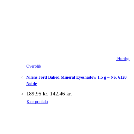
Hurtigt
Overblik
Nilens Jord Baked Mineral Eyeshadow 1.5 g – No. 6120
Noble
Den
Den
189,95
kr.
142,46
kr.
oprindelige
aktuelle
Køb produkt
pris
pris
var:
er:
189,95 kr..
142,46 kr..