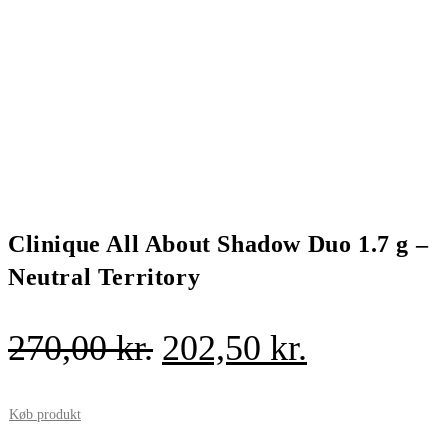
Clinique All About Shadow Duo 1.7 g –
Neutral Territory
Den
Den
270,00
kr.
202,50
kr.
oprindelige
aktuelle
pris
pris
Køb produkt