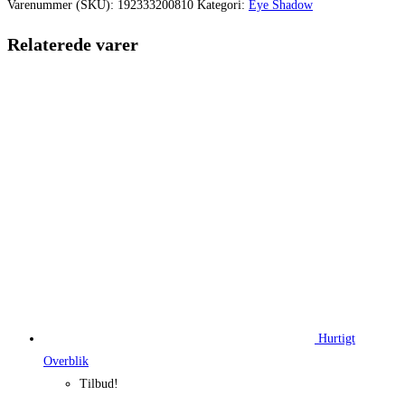
var:
er:
Varenummer (SKU):
192333200810
Kategori:
Eye Shadow
270,00 kr..
202,50 kr.
Relaterede varer
Hurtigt
Overblik
Tilbud!