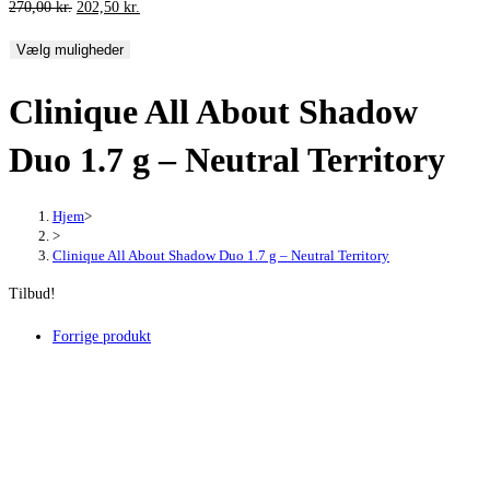
Den
Den
270,00
kr.
202,50
kr.
oprindelige
aktuelle
Vælg muligheder
pris
pris
var:
er:
Clinique All About Shadow
270,00 kr..
202,50 kr..
Duo 1.7 g – Neutral Territory
Hjem
>
>
Clinique All About Shadow Duo 1.7 g – Neutral Territory
Tilbud!
Forrige produkt