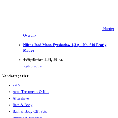
Hurtigt
Overblik
Nilens Jord Mono Eyeshadow 1,3 g – No. 610 Pearly
Mauve
Den
Den
179,85
kr.
134,89
kr.
oprindelige
aktuelle
Køb produkt
pris
pris
var:
er:
Varekategorier
179,85 kr..
134,89 kr..
2765
Acne Treatments & Kits
Aftershave
Bath & Body
Bath & Body Gift Sets