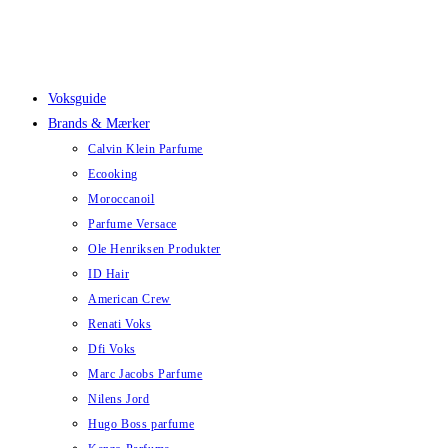
Skip
to
content
Voksguide
Brands & Mærker
Calvin Klein Parfume
Ecooking
Moroccanoil
Parfume Versace
Ole Henriksen Produkter
ID Hair
American Crew
Renati Voks
Dfi Voks
Marc Jacobs Parfume
Nilens Jord
Hugo Boss parfume