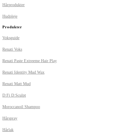
Hårprodukter
Hudpleje
Produkter
Voksguide
Renati Voks
Renati Paste Extreeme Hair Play
Renati Identity Mud Wax
Renati Matt Mud
D:Fi D:Sculpt
Moroccanoil Shampoo
Hårspray
Hårlak