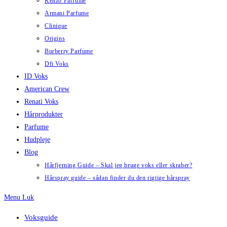
Kenzo Parfume
Armani Parfume
Clinique
Origins
Burberry Parfume
Dfi Voks
ID Voks
American Crew
Renati Voks
Hårprodukter
Parfume
Hudpleje
Blog
Hårfjerning Guide – Skal jeg bruge voks eller skraber?
Hårspray guide – sådan finder du den rigtige hårspray
Menu
Luk
Voksguide