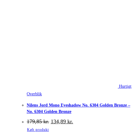
Hurtigt
Overblik
Nilens Jord Mono Eyeshadow No. 6304 Golden Bronze –
No. 6304 Golden Bronze
Den
Den
179,85
kr.
134,89
kr.
oprindelige
aktuelle
Køb produkt
pris
pris