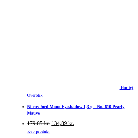
Hurtigt
Overblik
Nilens Jord Mono Eyeshadow 1,3 g – No. 610 Pearly
Mauve
Den
Den
179,85
kr.
134,89
kr.
oprindelige
aktuelle
Køb produkt
pris
pris