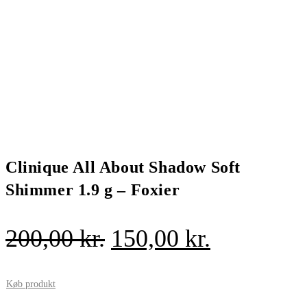
Clinique All About Shadow Soft
Shimmer 1.9 g – Foxier
Den
Den
200,00
kr.
150,00
kr.
oprindelige
aktuelle
pris
pris
Køb produkt