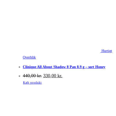
Hurtigt
Overblik
Clinique All About Shadow 8 Pan 8.9 g – sort Honey
Den
Den
440,00
kr.
330,00
kr.
oprindelige
aktuelle
Køb produkt
pris
pris
var:
er:
440,00 kr..
330,00 kr..