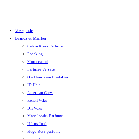
Skip
to
content
Voksguide
Brands & Mærker
Calvin Klein Parfume
Ecooking
Moroccanoil
Parfume Versace
Ole Henriksen Produkter
ID Hair
American Crew
Renati Voks
Dfi Voks
Marc Jacobs Parfume
Nilens Jord
Hugo Boss parfume