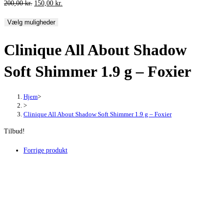
Den
Den
200,00
kr.
150,00
kr.
oprindelige
aktuelle
Vælg muligheder
pris
pris
var:
er:
Clinique All About Shadow
200,00 kr..
150,00 kr..
Soft Shimmer 1.9 g – Foxier
Hjem
>
>
Clinique All About Shadow Soft Shimmer 1.9 g – Foxier
Tilbud!
Forrige produkt