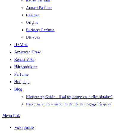
Kenzo Parfume
Armani Parfume
Clinique
Origins
Burberry Parfume
Dfi Voks
ID Voks
American Crew
Renati Voks
Hårprodukter
Parfume
Hudpleje
Blog
Hårfjerning Guide – Skal jeg bruge voks eller skraber?
Hårspray guide – sådan finder du den rigtige hårspray
Menu
Luk
Voksguide