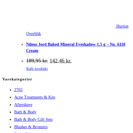
Hurtigt
Overblik
Nilens Jord Baked Mineral Eyeshadow 1.5 g – No. 6110
Cream
Den
Den
189,95
kr.
142,46
kr.
oprindelige
aktuelle
Køb produkt
pris
pris
var:
er:
Varekategorier
189,95 kr..
142,46 kr..
2765
Acne Treatments & Kits
Aftershave
Bath & Body
Bath & Body Gift Sets
Blushes & Bronzers