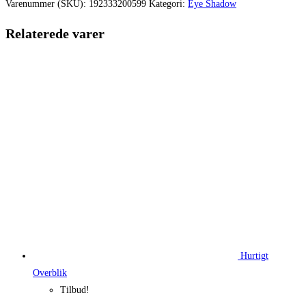
var:
er:
Varenummer (SKU):
192333200599
Kategori:
Eye Shadow
200,00 kr..
150,00 kr.
Relaterede varer
Hurtigt
Overblik
Tilbud!