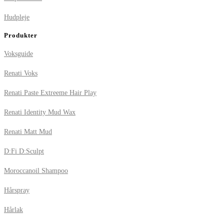
Hudpleje
Produkter
Voksguide
Renati Voks
Renati Paste Extreeme Hair Play
Renati Identity Mud Wax
Renati Matt Mud
D:Fi D:Sculpt
Moroccanoil Shampoo
Hårspray
Hårlak