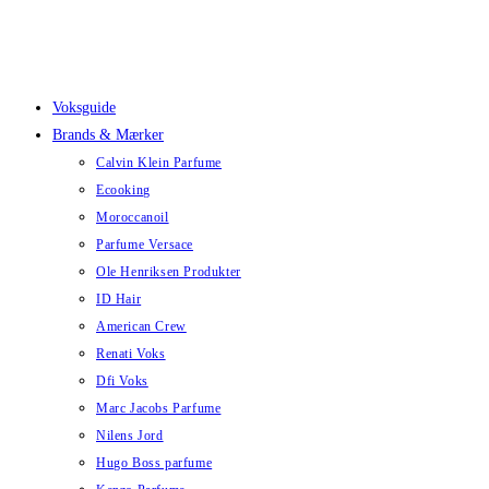
Skip
to
content
Voksguide
Brands & Mærker
Calvin Klein Parfume
Ecooking
Moroccanoil
Parfume Versace
Ole Henriksen Produkter
ID Hair
American Crew
Renati Voks
Dfi Voks
Marc Jacobs Parfume
Nilens Jord
Hugo Boss parfume