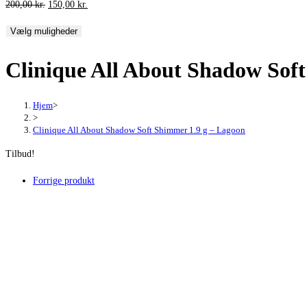
Den
Den
200,00
kr.
150,00
kr.
oprindelige
aktuelle
Vælg muligheder
pris
pris
var:
er:
Clinique All About Shadow Sof
200,00 kr..
150,00 kr..
Hjem
>
>
Clinique All About Shadow Soft Shimmer 1.9 g – Lagoon
Tilbud!
Forrige produkt