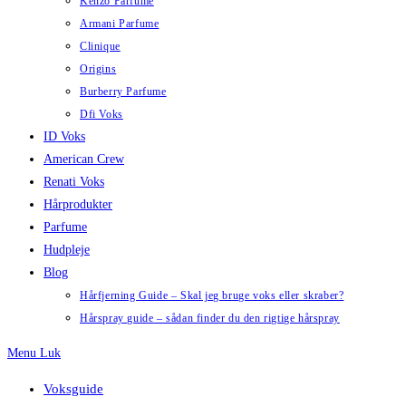
Kenzo Parfume
Armani Parfume
Clinique
Origins
Burberry Parfume
Dfi Voks
ID Voks
American Crew
Renati Voks
Hårprodukter
Parfume
Hudpleje
Blog
Hårfjerning Guide – Skal jeg bruge voks eller skraber?
Hårspray guide – sådan finder du den rigtige hårspray
Menu
Luk
Voksguide