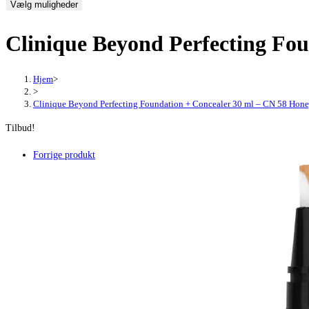
Vælg muligheder
pris
pris
var:
er:
Clinique Beyond Perfecting Fo
355,00 kr..
266,25 kr..
Hjem
>
>
Clinique Beyond Perfecting Foundation + Concealer 30 ml – CN 58 Hon
Tilbud!
Forrige produkt