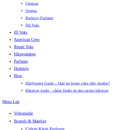
Clinique
Origins
Burberry Parfume
Dfi Voks
ID Voks
American Crew
Renati Voks
Hårprodukter
Parfume
Hudpleje
Blog
Hårfjerning Guide – Skal jeg bruge voks eller skraber?
Hårspray guide – sådan finder du den rigtige hårspray
Menu
Luk
Voksguide
Brands & Mærker
Calvin Klein Parfume