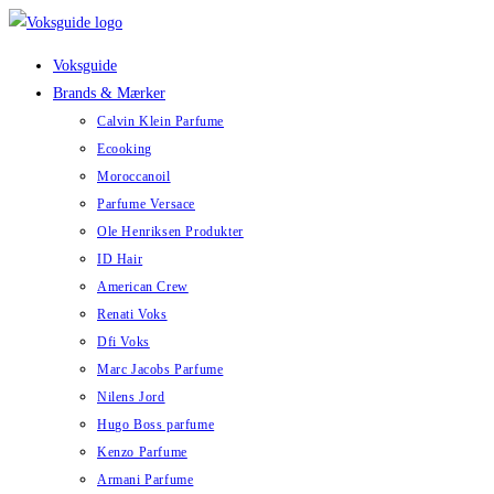
Skip
to
Voksguide
content
Brands & Mærker
Calvin Klein Parfume
Ecooking
Moroccanoil
Parfume Versace
Ole Henriksen Produkter
ID Hair
American Crew
Renati Voks
Dfi Voks
Marc Jacobs Parfume
Nilens Jord
Hugo Boss parfume
Kenzo Parfume
Armani Parfume