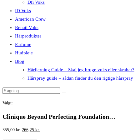
Dfi Voks
ID Voks
American Crew
Renati Voks
Hårprodukter
Parfume
Hudpleje
Blog
Hårfjerning Guide – Skal jeg bruge voks eller skraber?
Hårspray guide – sådan finder du den rigtige hårspray
Valgt:
Clinique Beyond Perfecting Foundation…
Den
Den
355,00
kr.
266,25
kr.
oprindelige
aktuelle