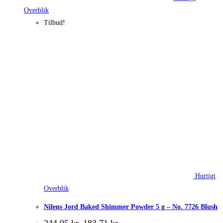
Overblik
Tilbud!
Hurtigt
Overblik
Nilens Jord Baked Shimmer Powder 5 g – No. 7726 Blush
Den
Den