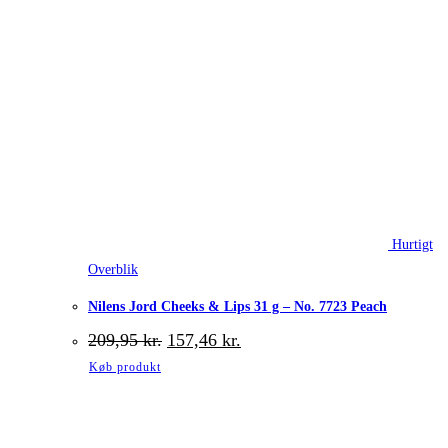
Hurtigt
Overblik
Nilens Jord Cheeks & Lips 31 g – No. 7723 Peach
Den
Den
209,95
kr.
157,46
kr.
oprindelige
aktuelle
Køb produkt
pris
pris
var:
er:
209,95 kr..
157,46 kr..