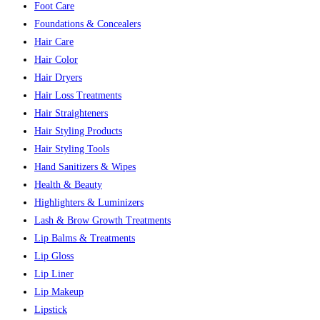
Foot Care
Foundations & Concealers
Hair Care
Hair Color
Hair Dryers
Hair Loss Treatments
Hair Straighteners
Hair Styling Products
Hair Styling Tools
Hand Sanitizers & Wipes
Health & Beauty
Highlighters & Luminizers
Lash & Brow Growth Treatments
Lip Balms & Treatments
Lip Gloss
Lip Liner
Lip Makeup
Lipstick