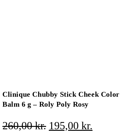
Clinique Chubby Stick Cheek Color
Balm 6 g – Roly Poly Rosy
Den
Den
260,00
kr.
195,00
kr.