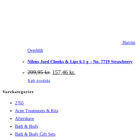
Hurtigt
Overblik
Nilens Jord Cheeks & Lips 6.1 g – No. 7719 Strawberry
Den
Den
209,95
kr.
157,46
kr.
oprindelige
aktuelle
Køb produkt
pris
pris
var:
er:
Varekategorier
209,95 kr..
157,46 kr..
2765
Acne Treatments & Kits
Aftershave
Bath & Body
Bath & Body Gift Sets