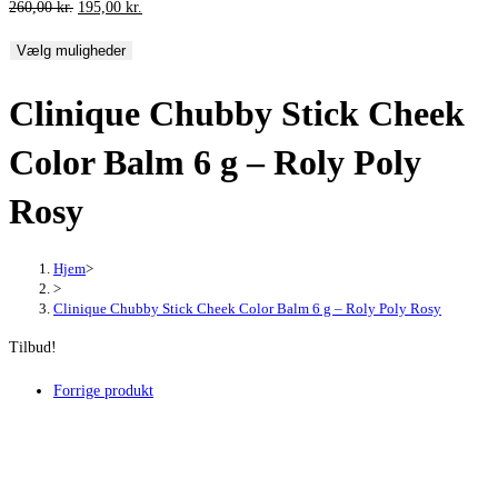
Den
Den
260,00
kr.
195,00
kr.
oprindelige
aktuelle
Vælg muligheder
pris
pris
var:
er:
Clinique Chubby Stick Cheek
260,00 kr..
195,00 kr..
Color Balm 6 g – Roly Poly
Rosy
Hjem
>
>
Clinique Chubby Stick Cheek Color Balm 6 g – Roly Poly Rosy
Tilbud!
Forrige produkt