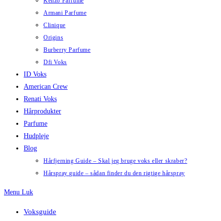
Kenzo Parfume
Armani Parfume
Clinique
Origins
Burberry Parfume
Dfi Voks
ID Voks
American Crew
Renati Voks
Hårprodukter
Parfume
Hudpleje
Blog
Hårfjerning Guide – Skal jeg bruge voks eller skraber?
Hårspray guide – sådan finder du den rigtige hårspray
Menu
Luk
Voksguide