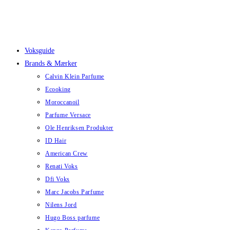
Skip
to
content
Voksguide
Brands & Mærker
Calvin Klein Parfume
Ecooking
Moroccanoil
Parfume Versace
Ole Henriksen Produkter
ID Hair
American Crew
Renati Voks
Dfi Voks
Marc Jacobs Parfume
Nilens Jord
Hugo Boss parfume