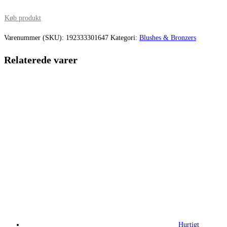
oprindelige
aktuelle
pris
pris
Køb produkt
var:
er:
Varenummer (SKU):
192333301647
Kategori:
Blushes & Bronzers
260,00 kr..
195,00 kr.
Relaterede varer
Hurtigt