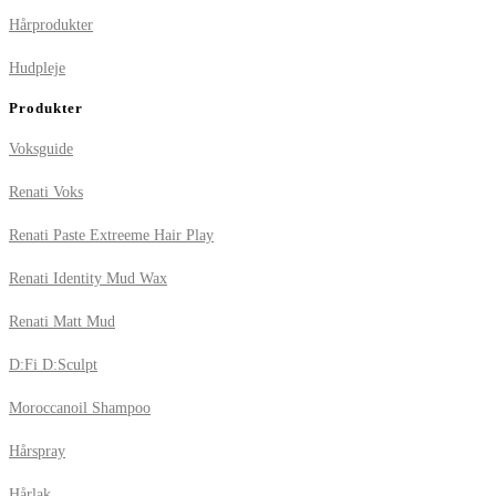
Hårprodukter
Hudpleje
Produkter
Voksguide
Renati Voks
Renati Paste Extreeme Hair Play
Renati Identity Mud Wax
Renati Matt Mud
D:Fi D:Sculpt
Moroccanoil Shampoo
Hårspray
Hårlak