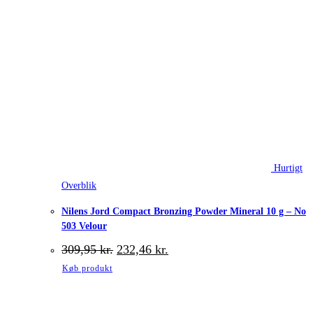
Hurtigt
Overblik
Nilens Jord Compact Bronzing Powder Mineral 10 g – No
503 Velour
Den
Den
309,95
kr.
232,46
kr.
oprindelige
aktuelle
Køb produkt
pris
pris
var:
er:
309,95 kr..
232,46 kr..