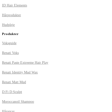
ID Hair Elements
Hårprodukter
Hudpleje
Produkter
Voksguide
Renati Voks
Renati Paste Extreeme Hair Play
Renati Identity Mud Wax
Renati Matt Mud
D:Fi D:Sculpt
Moroccanoil Shampoo
Hårspray