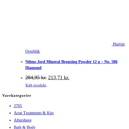
Hurtigt
Overblik
Nilens Jord Mineral Bronzing Powder 12 g – No. 506
Diamond
Den
Den
284,95
kr.
213,71
kr.
oprindelige
aktuelle
Køb produkt
pris
pris
var:
er:
Varekategorier
284,95 kr..
213,71 kr..
2765
Acne Treatments & Kits
Aftershave
Bath & Body