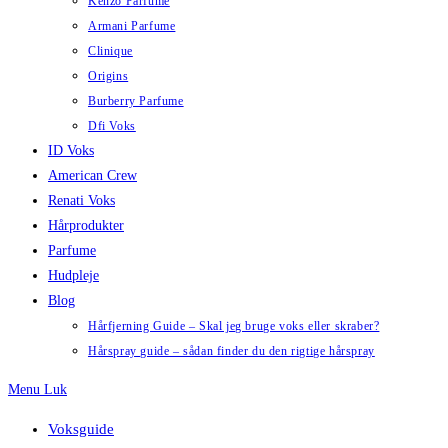
Kenzo Parfume
Armani Parfume
Clinique
Origins
Burberry Parfume
Dfi Voks
ID Voks
American Crew
Renati Voks
Hårprodukter
Parfume
Hudpleje
Blog
Hårfjerning Guide – Skal jeg bruge voks eller skraber?
Hårspray guide – sådan finder du den rigtige hårspray
Menu
Luk
Voksguide