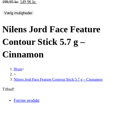
Den
Den
199,95
kr.
149,96
kr.
oprindelige
aktuelle
Vælg muligheder
pris
pris
var:
er:
Nilens Jord Face Feature
199,95 kr..
149,96 kr..
Contour Stick 5.7 g –
Cinnamon
Hjem
>
>
Nilens Jord Face Feature Contour Stick 5.7 g – Cinnamon
Tilbud!
Forrige produkt