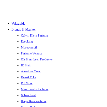
Skip
to
content
Voksguide
Brands & Mærker
Calvin Klein Parfume
Ecooking
Moroccanoil
Parfume Versace
Ole Henriksen Produkter
ID Hair
American Crew
Renati Voks
Dfi Voks
Marc Jacobs Parfume
Nilens Jord
Hugo Boss parfume