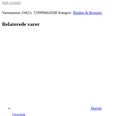
pris
pris
Køb produkt
var:
er:
Varenummer (SKU):
5709994024508
Kategori:
Blushes & Bronzers
199,95 kr..
149,96 kr.
Relaterede varer
Hurtigt
Overblik