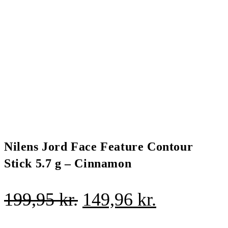
Nilens Jord Face Feature Contour
Stick 5.7 g – Cinnamon
Den
Den
199,95
kr.
149,96
kr.
oprindelige
aktuelle