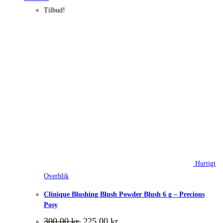
Tilbud!
Hurtigt
Overblik
Clinique Blushing Blush Powder Blush 6 g – Precious
Posy
Den
Den
300,00
kr.
225,00
kr.