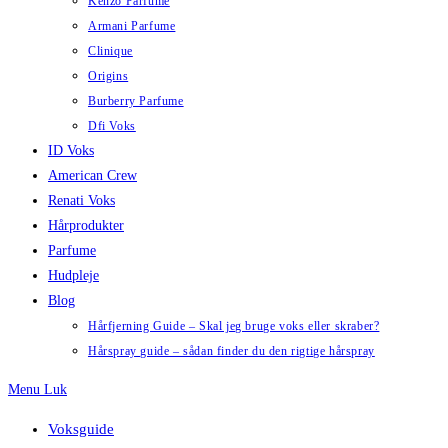
Kenzo Parfume
Armani Parfume
Clinique
Origins
Burberry Parfume
Dfi Voks
ID Voks
American Crew
Renati Voks
Hårprodukter
Parfume
Hudpleje
Blog
Hårfjerning Guide – Skal jeg bruge voks eller skraber?
Hårspray guide – sådan finder du den rigtige hårspray
Menu
Luk
Voksguide