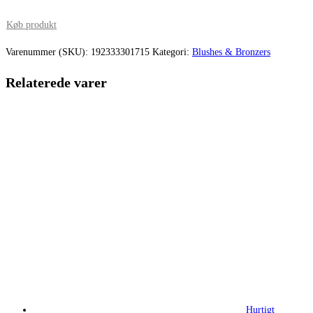
oprindelige
aktuelle
pris
pris
Køb produkt
var:
er:
Varenummer (SKU):
192333301715
Kategori:
Blushes & Bronzers
260,00 kr..
201,50 kr.
Relaterede varer
Hurtigt