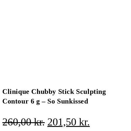
Clinique Chubby Stick Sculpting
Contour 6 g – So Sunkissed
Den
Den
260,00
kr.
201,50
kr.