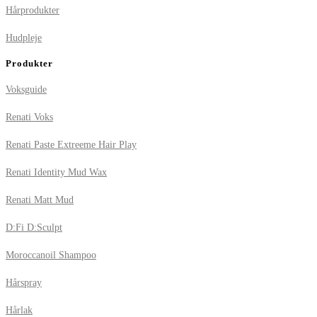
Hårprodukter
Hudpleje
Produkter
Voksguide
Renati Voks
Renati Paste Extreeme Hair Play
Renati Identity Mud Wax
Renati Matt Mud
D:Fi D:Sculpt
Moroccanoil Shampoo
Hårspray
Hårlak