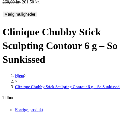
Den
Den
260,00
kr.
201,50
kr.
oprindelige
aktuelle
Vælg muligheder
pris
pris
var:
er:
Clinique Chubby Stick
260,00 kr..
201,50 kr..
Sculpting Contour 6 g – So
Sunkissed
Hjem
>
>
Clinique Chubby Stick Sculpting Contour 6 g – So Sunkissed
Tilbud!
Forrige produkt