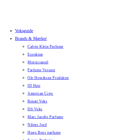
Skip
to
content
Voksguide
Brands & Mærker
Calvin Klein Parfume
Ecooking
Moroccanoil
Parfume Versace
Ole Henriksen Produkter
ID Hair
American Crew
Renati Voks
Dfi Voks
Marc Jacobs Parfume
Nilens Jord
Hugo Boss parfume