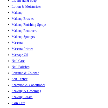
Liquid Hand Soap
Lotion & Moisturizer
Makeup
Makeup Brushes
Makeup Finishing Sprays
Makeup Removers
Makeup Sponges
Mascara
Mascara Primer
Massage Oil
Nail Care
Nail Polishes
Perfume & Cologne
Self Tanner
Shampoo & Conditioner
Shaving & Grooming
Shaving Cream
Skin Care