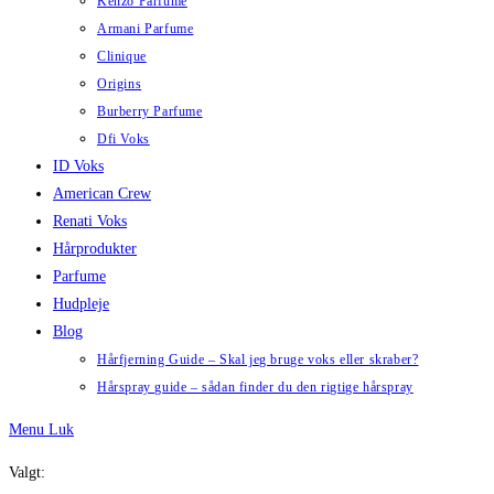
Kenzo Parfume
Armani Parfume
Clinique
Origins
Burberry Parfume
Dfi Voks
ID Voks
American Crew
Renati Voks
Hårprodukter
Parfume
Hudpleje
Blog
Hårfjerning Guide – Skal jeg bruge voks eller skraber?
Hårspray guide – sådan finder du den rigtige hårspray
Menu
Luk
Valgt: