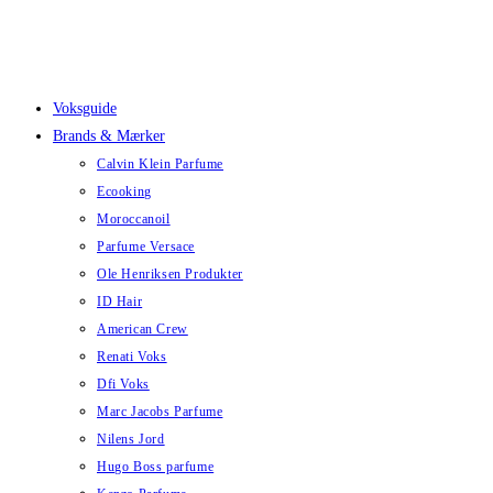
Skip
to
content
Voksguide
Brands & Mærker
Calvin Klein Parfume
Ecooking
Moroccanoil
Parfume Versace
Ole Henriksen Produkter
ID Hair
American Crew
Renati Voks
Dfi Voks
Marc Jacobs Parfume
Nilens Jord
Hugo Boss parfume