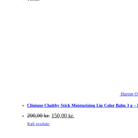
Hurtigt O
Clinique Chubby Stick Moisturizing Lip Color Balm 3 g – 
Den
Den
200,00
kr.
150,00
kr.
oprindelige
aktuelle
Køb produkt
pris
pris
var:
er:
200,00 kr..
150,00 kr..