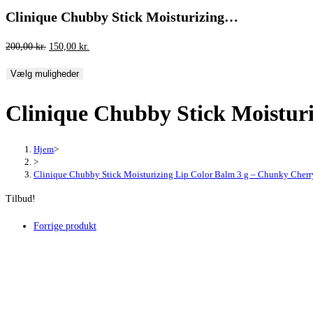
Clinique Chubby Stick Moisturizing…
Den
Den
200,00
kr.
150,00
kr.
oprindelige
aktuelle
Vælg muligheder
pris
pris
var:
er:
Clinique Chubby Stick Moistur
200,00 kr..
150,00 kr..
Hjem
>
>
Clinique Chubby Stick Moisturizing Lip Color Balm 3 g – Chunky Cherr
Tilbud!
Forrige produkt