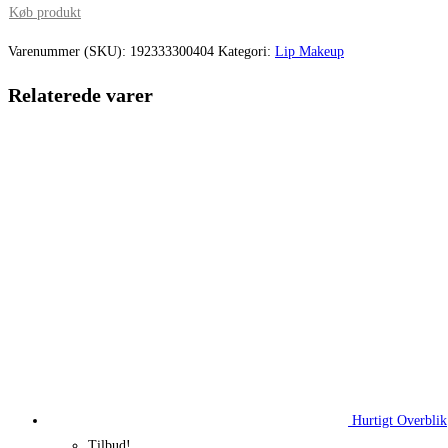
pris
pris
Køb produkt
var:
er:
Varenummer (SKU):
192333300404
Kategori:
Lip Makeup
200,00 kr..
150,00 kr.
Relaterede varer
Hurtigt Overblik
Tilbud!