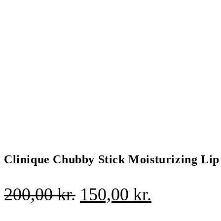
Clinique Chubby Stick Moisturizing Li
Den
Den
200,00
kr.
150,00
kr.
oprindelige
aktuelle