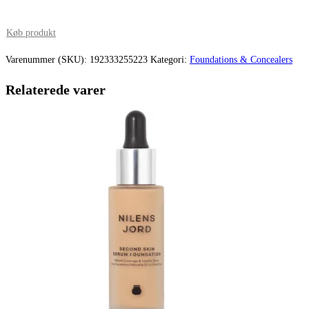
oprindelige
aktuelle
pris
pris
Køb produkt
var:
er:
Varenummer (SKU):
192333255223
Kategori:
Foundations & Concealers
405,00 kr..
342,00 kr.
Relaterede varer