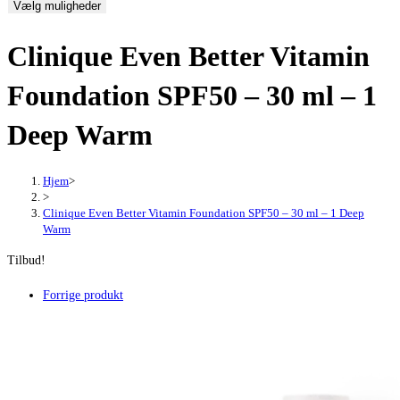
Vælg muligheder
pris
pris
var:
er:
Clinique Even Better Vitamin
405,00 kr..
342,00 kr..
Foundation SPF50 – 30 ml – 1
Deep Warm
Hjem
>
>
Clinique Even Better Vitamin Foundation SPF50 – 30 ml – 1 Deep
Warm
Tilbud!
Forrige produkt