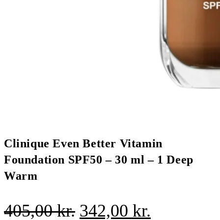
Clinique Even Better Vitamin
Foundation SPF50 – 30 ml – 1 Deep
Warm
Den
Den
405,00
kr.
342,00
kr.