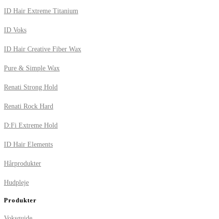
ID Hair Extreme Titanium
ID Voks
ID Hair Creative Fiber Wax
Pure & Simple Wax
Renati Strong Hold
Renati Rock Hard
D:Fi Extreme Hold
ID Hair Elements
Hårprodukter
Hudpleje
Produkter
Voksguide