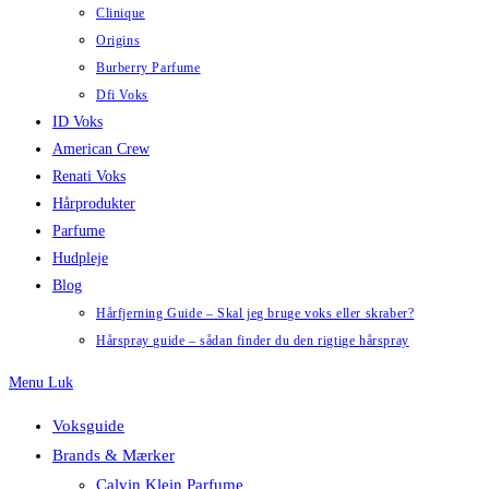
Clinique
Origins
Burberry Parfume
Dfi Voks
ID Voks
American Crew
Renati Voks
Hårprodukter
Parfume
Hudpleje
Blog
Hårfjerning Guide – Skal jeg bruge voks eller skraber?
Hårspray guide – sådan finder du den rigtige hårspray
Menu
Luk
Voksguide
Brands & Mærker
Calvin Klein Parfume