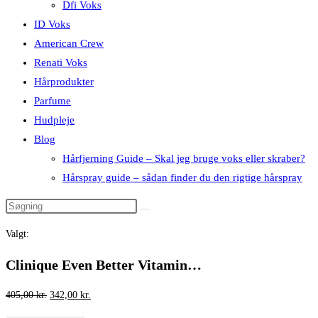
Dfi Voks
ID Voks
American Crew
Renati Voks
Hårprodukter
Parfume
Hudpleje
Blog
Hårfjerning Guide – Skal jeg bruge voks eller skraber?
Hårspray guide – sådan finder du den rigtige hårspray
Valgt:
Clinique Even Better Vitamin…
Den
Den
405,00
kr.
342,00
kr.
oprindelige
aktuelle