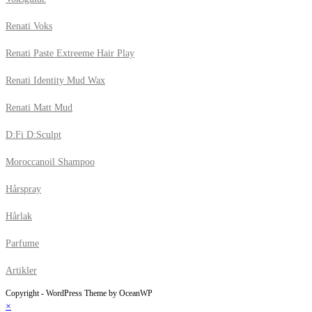
Renati Voks
Renati Paste Extreeme Hair Play
Renati Identity Mud Wax
Renati Matt Mud
D:Fi D:Sculpt
Moroccanoil Shampoo
Hårspray
Hårlak
Parfume
Artikler
Copyright - WordPress Theme by OceanWP
×