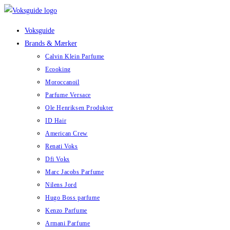
Skip
to
Voksguide
content
Brands & Mærker
Calvin Klein Parfume
Ecooking
Moroccanoil
Parfume Versace
Ole Henriksen Produkter
ID Hair
American Crew
Renati Voks
Dfi Voks
Marc Jacobs Parfume
Nilens Jord
Hugo Boss parfume
Kenzo Parfume
Armani Parfume