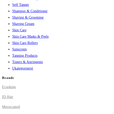
Self Tanner
Shampoo & Conditioner
Shaving & Grooming
Shaving Cream
Skin Care
Skin Care Masks & Peels
Skin Care Rollers
Sunscreen
Tanning Products
Toners & Astringents
Ukategoriseret
Brands
Ecooking
ID Hair
Moroccanoil