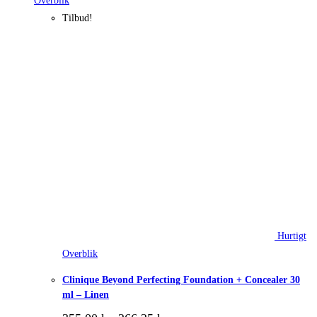
Overblik
Tilbud!
Hurtigt
Overblik
Clinique Beyond Perfecting Foundation + Concealer 30
ml – Linen
Den
Den