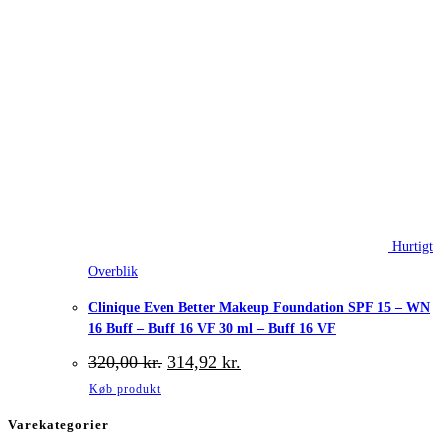
Hurtigt
Overblik
Clinique Even Better Makeup Foundation SPF 15 – WN
16 Buff – Buff 16 VF 30 ml – Buff 16 VF
Den
Den
320,00
kr.
314,92
kr.
oprindelige
aktuelle
Køb produkt
pris
pris
var:
er:
Varekategorier
320,00 kr..
314,92 kr..