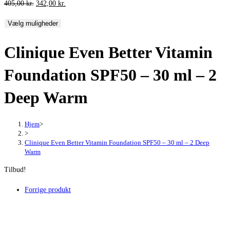
Den
Den
405,00
kr.
342,00
kr.
oprindelige
aktuelle
Vælg muligheder
pris
pris
var:
er:
Clinique Even Better Vitamin
405,00 kr..
342,00 kr..
Foundation SPF50 – 30 ml – 2
Deep Warm
Hjem
>
>
Clinique Even Better Vitamin Foundation SPF50 – 30 ml – 2 Deep
Warm
Tilbud!
Forrige produkt