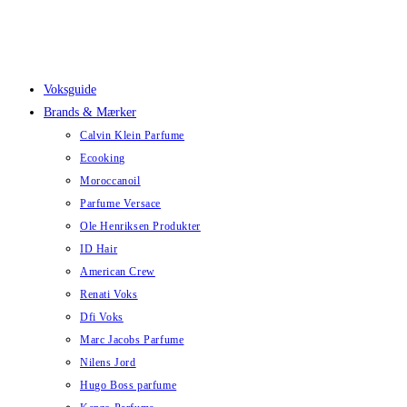
Skip
to
content
Voksguide
Brands & Mærker
Calvin Klein Parfume
Ecooking
Moroccanoil
Parfume Versace
Ole Henriksen Produkter
ID Hair
American Crew
Renati Voks
Dfi Voks
Marc Jacobs Parfume
Nilens Jord
Hugo Boss parfume