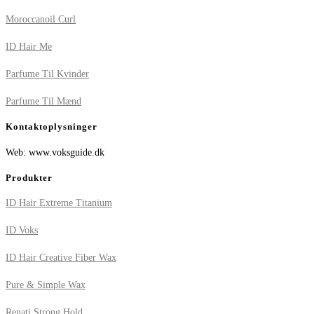
Moroccanoil Curl
ID Hair Me
Parfume Til Kvinder
Parfume Til Mænd
Kontaktoplysninger
Web: www.voksguide.dk
Produkter
ID Hair Extreme Titanium
ID Voks
ID Hair Creative Fiber Wax
Pure & Simple Wax
Renati Strong Hold