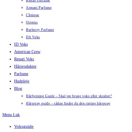
Kenzo Parfume
Armani Parfume
Clinique
Origins
Burberry Parfume
Dfi Voks
ID Voks
American Crew
Renati Voks
Hårprodukter
Parfume
Hudpleje
Blog
Hårfjerning Guide – Skal jeg bruge voks eller skraber?
Hårspray guide – sådan finder du den rigtige hårspray
Menu
Luk
Voksguide