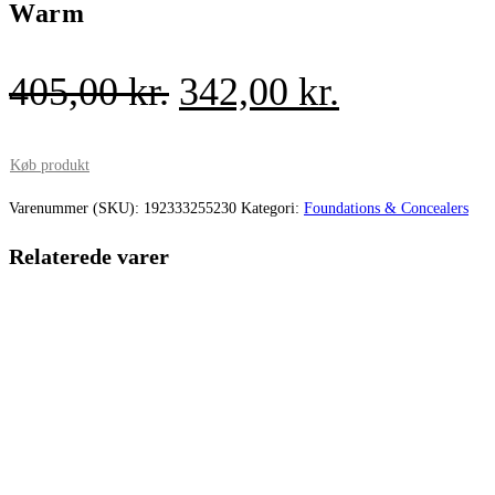
Warm
Den
Den
405,00
kr.
342,00
kr.
oprindelige
aktuelle
pris
pris
Køb produkt
var:
er:
Varenummer (SKU):
192333255230
Kategori:
Foundations & Concealers
405,00 kr..
342,00 kr.
Relaterede varer