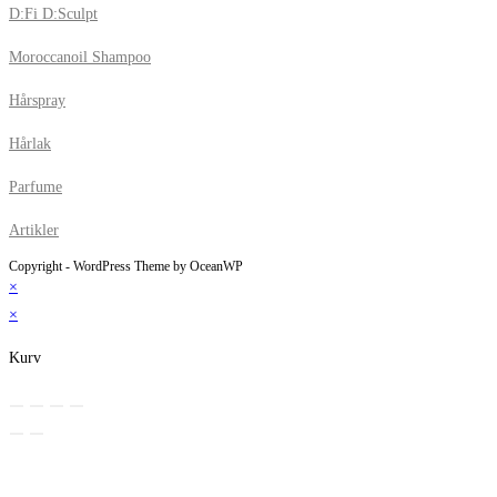
D:Fi D:Sculpt
Moroccanoil Shampoo
Hårspray
Hårlak
Parfume
Artikler
Copyright - WordPress Theme by OceanWP
×
×
Kurv