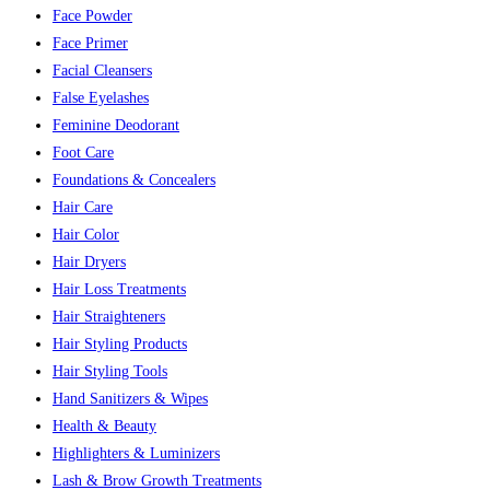
Face Powder
Face Primer
Facial Cleansers
False Eyelashes
Feminine Deodorant
Foot Care
Foundations & Concealers
Hair Care
Hair Color
Hair Dryers
Hair Loss Treatments
Hair Straighteners
Hair Styling Products
Hair Styling Tools
Hand Sanitizers & Wipes
Health & Beauty
Highlighters & Luminizers
Lash & Brow Growth Treatments