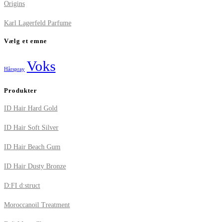
Origins
Karl Lagerfeld Parfume
Vælg et emne
Voks
Hårspray
Produkter
ID Hair Hard Gold
ID Hair Soft Silver
ID Hair Beach Gum
ID Hair Dusty Bronze
D:FI d:struct
Moroccanoil Treatment