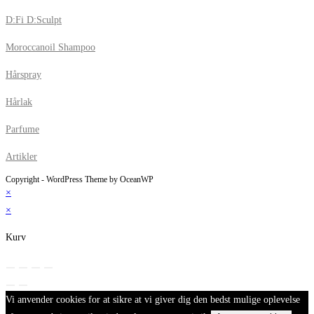
D:Fi D:Sculpt
Moroccanoil Shampoo
Hårspray
Hårlak
Parfume
Artikler
Copyright - WordPress Theme by OceanWP
×
×
Kurv
Vi anvender cookies for at sikre at vi giver dig den bedst mulige oplevelse