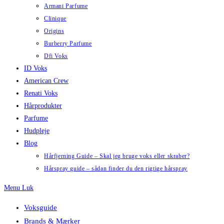
Armani Parfume
Clinique
Origins
Burberry Parfume
Dfi Voks
ID Voks
American Crew
Renati Voks
Hårprodukter
Parfume
Hudpleje
Blog
Hårfjerning Guide – Skal jeg bruge voks eller skraber?
Hårspray guide – sådan finder du den rigtige hårspray
Menu
Luk
Voksguide
Brands & Mærker