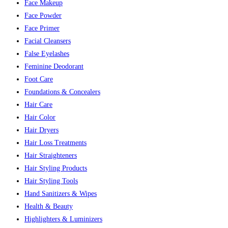
Face Makeup
Face Powder
Face Primer
Facial Cleansers
False Eyelashes
Feminine Deodorant
Foot Care
Foundations & Concealers
Hair Care
Hair Color
Hair Dryers
Hair Loss Treatments
Hair Straighteners
Hair Styling Products
Hair Styling Tools
Hand Sanitizers & Wipes
Health & Beauty
Highlighters & Luminizers