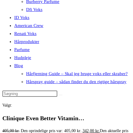
Burberry Parfume
Dfi Voks
ID Voks
American Crew
Renati Voks
Hårprodukter
Parfume
Hudpleje
Blog
Hårfjerning Guide – Skal jeg bruge voks eller skraber?
Hårspray guide – sådan finder du den rigtige hårspray
Valgt:
Clinique Even Better Vitamin…
405,00
kr.
Den oprindelige pris var: 405,00 kr..
342,00
kr.
Den aktuelle pris