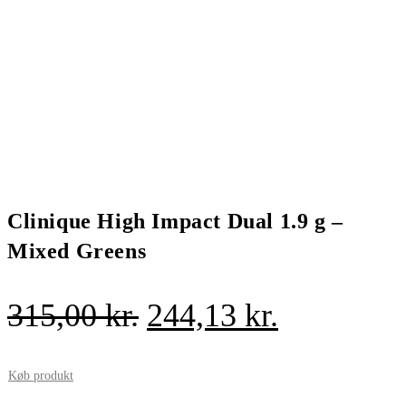
Clinique High Impact Dual 1.9 g –
Mixed Greens
Den
Den
315,00
kr.
244,13
kr.
oprindelige
aktuelle
pris
pris
Køb produkt