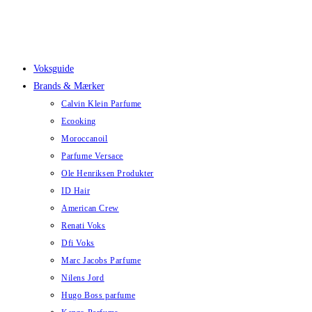
Skip
to
content
Voksguide
Brands & Mærker
Calvin Klein Parfume
Ecooking
Moroccanoil
Parfume Versace
Ole Henriksen Produkter
ID Hair
American Crew
Renati Voks
Dfi Voks
Marc Jacobs Parfume
Nilens Jord
Hugo Boss parfume