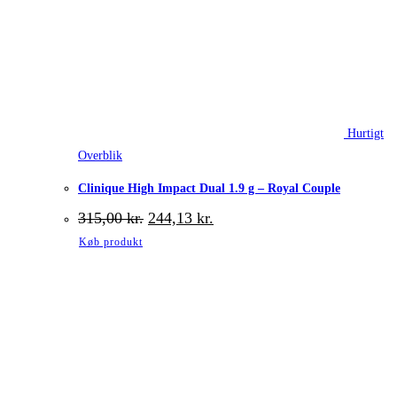
Hurtigt
Overblik
Clinique High Impact Dual 1.9 g – Royal Couple
Den
Den
315,00
kr.
244,13
kr.
oprindelige
aktuelle
Køb produkt
pris
pris
var:
er:
315,00 kr..
244,13 kr..