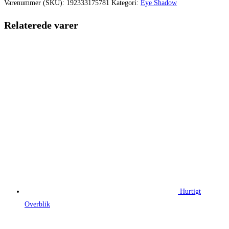
var:
er:
Varenummer (SKU):
192333175781
Kategori:
Eye Shadow
315,00 kr..
244,13 kr.
Relaterede varer
Hurtigt
Overblik