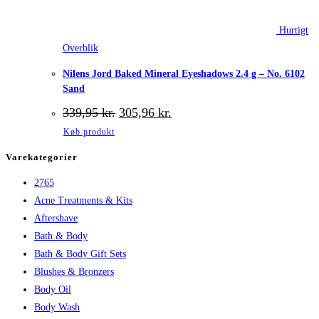
Hurtigt
Overblik
Nilens Jord Baked Mineral Eyeshadows 2.4 g – No. 6102
Sand
Den
Den
339,95
kr.
305,96
kr.
oprindelige
aktuelle
Køb produkt
pris
pris
var:
er:
Varekategorier
339,95 kr..
305,96 kr..
2765
Acne Treatments & Kits
Aftershave
Bath & Body
Bath & Body Gift Sets
Blushes & Bronzers
Body Oil
Body Wash