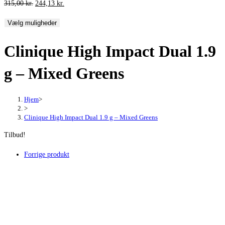
Den
Den
315,00
kr.
244,13
kr.
oprindelige
aktuelle
Vælg muligheder
pris
pris
var:
er:
Clinique High Impact Dual 1.9
315,00 kr..
244,13 kr..
g – Mixed Greens
Hjem
>
>
Clinique High Impact Dual 1.9 g – Mixed Greens
Tilbud!
Forrige produkt