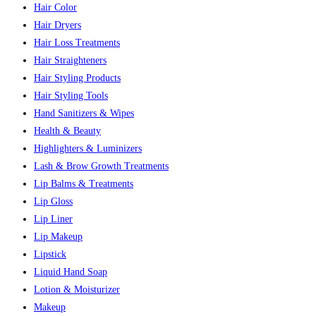
Hair Color
Hair Dryers
Hair Loss Treatments
Hair Straighteners
Hair Styling Products
Hair Styling Tools
Hand Sanitizers & Wipes
Health & Beauty
Highlighters & Luminizers
Lash & Brow Growth Treatments
Lip Balms & Treatments
Lip Gloss
Lip Liner
Lip Makeup
Lipstick
Liquid Hand Soap
Lotion & Moisturizer
Makeup