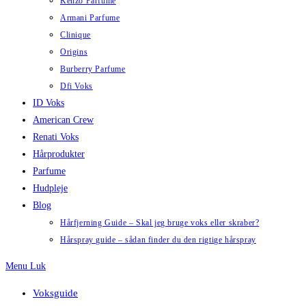
Kenzo Parfume
Armani Parfume
Clinique
Origins
Burberry Parfume
Dfi Voks
ID Voks
American Crew
Renati Voks
Hårprodukter
Parfume
Hudpleje
Blog
Hårfjerning Guide – Skal jeg bruge voks eller skraber?
Hårspray guide – sådan finder du den rigtige hårspray
Menu
Luk
Voksguide