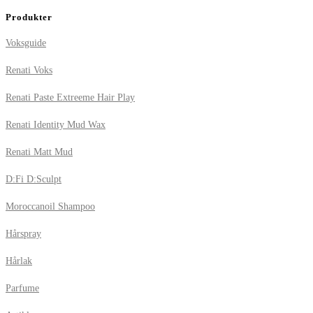
Produkter
Voksguide
Renati Voks
Renati Paste Extreeme Hair Play
Renati Identity Mud Wax
Renati Matt Mud
D:Fi D:Sculpt
Moroccanoil Shampoo
Hårspray
Hårlak
Parfume