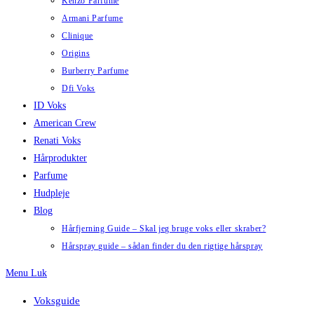
Kenzo Parfume
Armani Parfume
Clinique
Origins
Burberry Parfume
Dfi Voks
ID Voks
American Crew
Renati Voks
Hårprodukter
Parfume
Hudpleje
Blog
Hårfjerning Guide – Skal jeg bruge voks eller skraber?
Hårspray guide – sådan finder du den rigtige hårspray
Menu
Luk
Voksguide