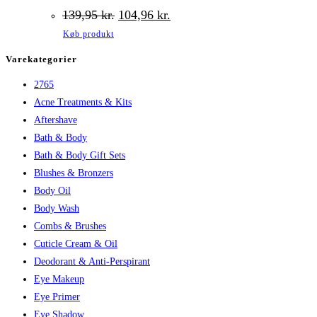
Den
Den
139,95
kr.
104,96
kr.
oprindelige
aktuelle
Køb produkt
pris
pris
var:
er:
Varekategorier
139,95 kr..
104,96 kr..
2765
Acne Treatments & Kits
Aftershave
Bath & Body
Bath & Body Gift Sets
Blushes & Bronzers
Body Oil
Body Wash
Combs & Brushes
Cuticle Cream & Oil
Deodorant & Anti-Perspirant
Eye Makeup
Eye Primer
Eye Shadow