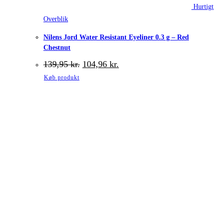
Hurtigt
Overblik
Nilens Jord Water Resistant Eyeliner 0.3 g – Red
Chestnut
Den
Den
139,95
kr.
104,96
kr.
oprindelige
aktuelle
Køb produkt
pris
pris
var:
er:
139,95 kr..
104,96 kr..