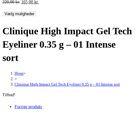
Den
Den
220,00
kr.
165,00
kr.
oprindelige
aktuelle
Vælg muligheder
pris
pris
var:
er:
Clinique High Impact Gel Tech
220,00 kr..
165,00 kr..
Eyeliner 0.35 g – 01 Intense
sort
Hjem
>
>
Clinique High Impact Gel Tech Eyeliner 0.35 g – 01 Intense sort
Tilbud!
Forrige produkt