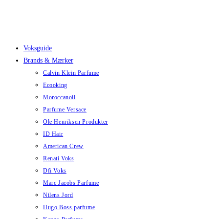
Skip
to
content
Voksguide
Brands & Mærker
Calvin Klein Parfume
Ecooking
Moroccanoil
Parfume Versace
Ole Henriksen Produkter
ID Hair
American Crew
Renati Voks
Dfi Voks
Marc Jacobs Parfume
Nilens Jord
Hugo Boss parfume