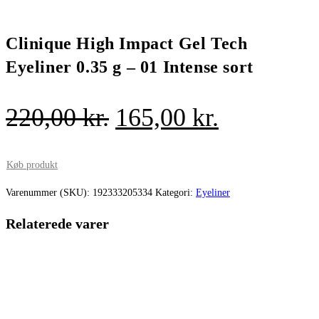
Clinique High Impact Gel Tech
Eyeliner 0.35 g – 01 Intense sort
Den
Den
220,00
kr.
165,00
kr.
oprindelige
aktuelle
pris
pris
Køb produkt
var:
er:
Varenummer (SKU):
192333205334
Kategori:
Eyeliner
220,00 kr..
165,00 kr.
Relaterede varer