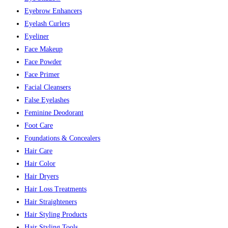
Eyebrow Enhancers
Eyelash Curlers
Eyeliner
Face Makeup
Face Powder
Face Primer
Facial Cleansers
False Eyelashes
Feminine Deodorant
Foot Care
Foundations & Concealers
Hair Care
Hair Color
Hair Dryers
Hair Loss Treatments
Hair Straighteners
Hair Styling Products
Hair Styling Tools