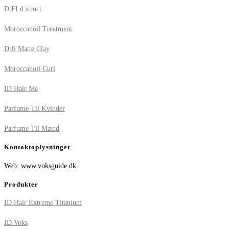
D:FI d:struct
Moroccanoil Treatment
D:fi Matte Clay
Moroccanoil Curl
ID Hair Me
Parfume Til Kvinder
Parfume Til Mænd
Kontaktoplysninger
Web: www.voksguide.dk
Produkter
ID Hair Extreme Titanium
ID Voks