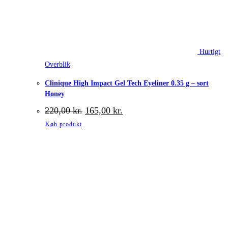
Hurtigt
Overblik
Clinique High Impact Gel Tech Eyeliner 0.35 g – sort
Honey
Den
Den
220,00
kr.
165,00
kr.
oprindelige
aktuelle
Køb produkt
pris
pris
var:
er:
220,00 kr..
165,00 kr..