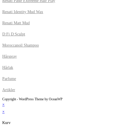
Renati Paste Extreeme Hair Play
Renati Identity Mud Wax
Renati Matt Mud
D:Fi D:Sculpt
Moroccanoil Shampoo
Hårspray
Hårlak
Parfume
Artikler
Copyright - WordPress Theme by OceanWP
×
×
Kurv