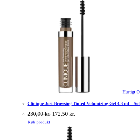
Hurtigt O
Clinique Just Browsing Tinted Volumizing Gel 4.3 ml – So
Den
Den
230,00
kr.
172,50
kr.
oprindelige
aktuelle
Køb produkt
pris
pris
var:
er:
230,00 kr..
172,50 kr..