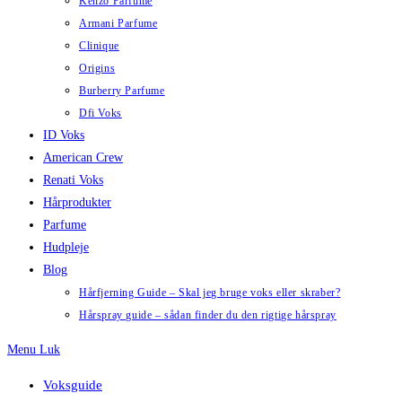
Kenzo Parfume
Armani Parfume
Clinique
Origins
Burberry Parfume
Dfi Voks
ID Voks
American Crew
Renati Voks
Hårprodukter
Parfume
Hudpleje
Blog
Hårfjerning Guide – Skal jeg bruge voks eller skraber?
Hårspray guide – sådan finder du den rigtige hårspray
Menu
Luk
Voksguide