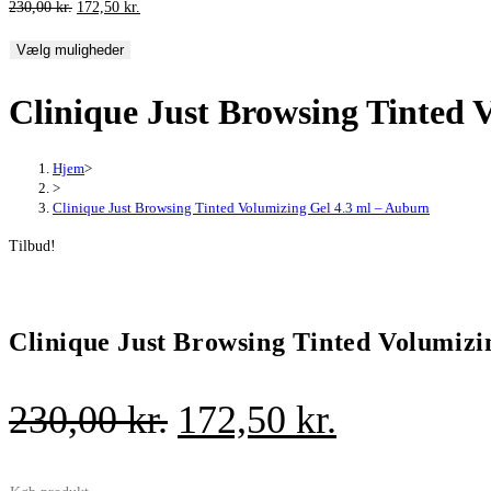
Den
Den
230,00
kr.
172,50
kr.
oprindelige
aktuelle
Vælg muligheder
pris
pris
var:
er:
Clinique Just Browsing Tinted 
230,00 kr..
172,50 kr..
Hjem
>
>
Clinique Just Browsing Tinted Volumizing Gel 4.3 ml – Auburn
Tilbud!
Clinique Just Browsing Tinted Volumizi
Den
Den
230,00
kr.
172,50
kr.
oprindelige
aktuelle