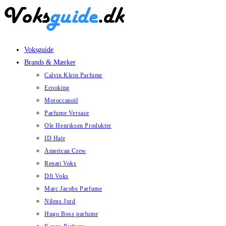
Skip
to
content
Voksguide
Brands & Mærker
Calvin Klein Parfume
Ecooking
Moroccanoil
Parfume Versace
Ole Henriksen Produkter
ID Hair
American Crew
Renati Voks
Dfi Voks
Marc Jacobs Parfume
Nilens Jord
Hugo Boss parfume