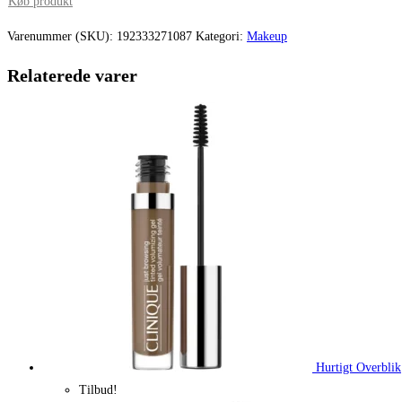
pris
pris
Køb produkt
var:
er:
Varenummer (SKU):
192333271087
Kategori:
Makeup
230,00 kr..
172,50 kr.
Relaterede varer
Hurtigt Overblik
Tilbud!