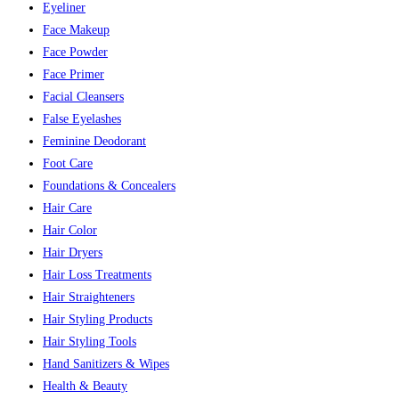
Eyeliner
Face Makeup
Face Powder
Face Primer
Facial Cleansers
False Eyelashes
Feminine Deodorant
Foot Care
Foundations & Concealers
Hair Care
Hair Color
Hair Dryers
Hair Loss Treatments
Hair Straighteners
Hair Styling Products
Hair Styling Tools
Hand Sanitizers & Wipes
Health & Beauty