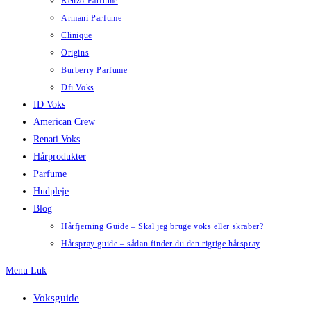
Kenzo Parfume
Armani Parfume
Clinique
Origins
Burberry Parfume
Dfi Voks
ID Voks
American Crew
Renati Voks
Hårprodukter
Parfume
Hudpleje
Blog
Hårfjerning Guide – Skal jeg bruge voks eller skraber?
Hårspray guide – sådan finder du den rigtige hårspray
Menu
Luk
Voksguide