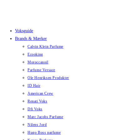
Skip
to
content
Voksguide
Brands & Mærker
Calvin Klein Parfume
Ecooking
Moroccanoil
Parfume Versace
Ole Henriksen Produkter
ID Hair
American Crew
Renati Voks
Dfi Voks
Marc Jacobs Parfume
Nilens Jord
Hugo Boss parfume