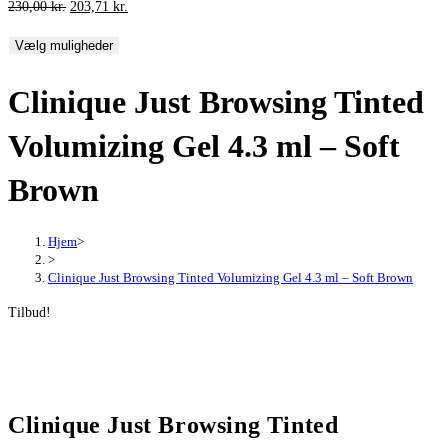
Den
Den
230,00
kr.
203,71
kr.
oprindelige
aktuelle
Vælg muligheder
pris
pris
var:
er:
Clinique Just Browsing Tinted
230,00 kr..
203,71 kr..
Volumizing Gel 4.3 ml – Soft
Brown
Hjem
>
>
Clinique Just Browsing Tinted Volumizing Gel 4.3 ml – Soft Brown
Tilbud!
Clinique Just Browsing Tinted