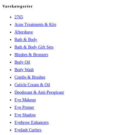
var:
er:
Varekategorier
230,00 kr..
226,35 kr..
2765
Acne Treatments & Kits
Aftershave
Bath & Body
Bath & Body Gift Sets
Blushes & Bronzers
Body Oil
Body Wash
Combs & Brushes
Cuticle Cream & Oil
Deodorant & Anti-Perspirant
Eye Makeup
Eye Primer
Eye Shadow
Eyebrow Enhancers
Eyelash Curlers