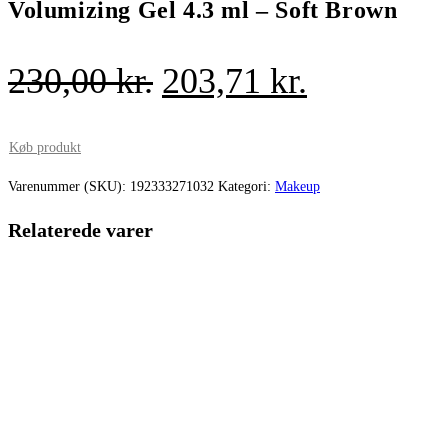
Volumizing Gel 4.3 ml – Soft Brown
Den
Den
230,00
kr.
203,71
kr.
oprindelige
aktuelle
pris
pris
Køb produkt
var:
er:
Varenummer (SKU):
192333271032
Kategori:
Makeup
230,00 kr..
203,71 kr.
Relaterede varer