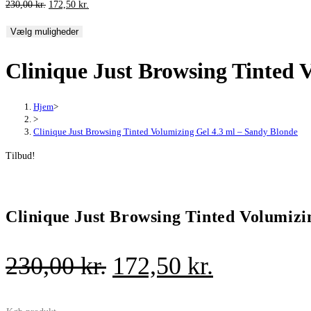
Den
Den
230,00
kr.
172,50
kr.
oprindelige
aktuelle
Vælg muligheder
pris
pris
var:
er:
Clinique Just Browsing Tinted 
230,00 kr..
172,50 kr..
Hjem
>
>
Clinique Just Browsing Tinted Volumizing Gel 4.3 ml – Sandy Blonde
Tilbud!
Clinique Just Browsing Tinted Volumizi
Den
Den
230,00
kr.
172,50
kr.
oprindelige
aktuelle