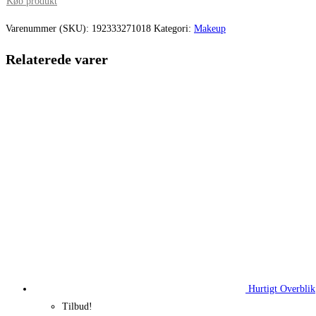
pris
pris
Køb produkt
var:
er:
Varenummer (SKU):
192333271018
Kategori:
Makeup
230,00 kr..
172,50 kr.
Relaterede varer
Hurtigt Overblik
Tilbud!