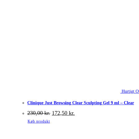
Hurtigt O
Clinique Just Browsing Clear Sculpting Gel 9 ml – Clear
Den
Den
230,00
kr.
172,50
kr.
oprindelige
aktuelle
Køb produkt
pris
pris
var:
er:
230,00 kr..
172,50 kr..