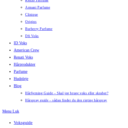
Kenzo Parfume
Armani Parfume
Clinique
Origins
Burberry Parfume
Dfi Voks
ID Voks
American Crew
Renati Voks
Hårprodukter
Parfume
Hudpleje
Blog
Hårfjerning Guide – Skal jeg bruge voks eller skraber?
Hårspray guide – sådan finder du den rigtige hårspray
Menu
Luk
Voksguide