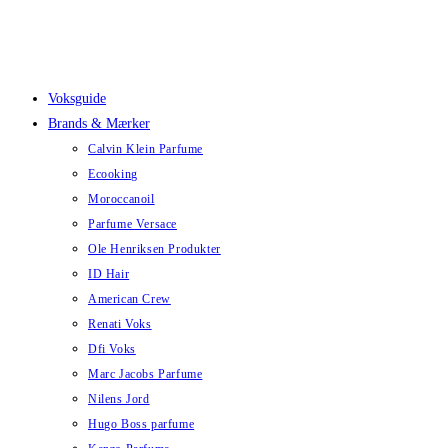
Skip
to
content
Voksguide
Brands & Mærker
Calvin Klein Parfume
Ecooking
Moroccanoil
Parfume Versace
Ole Henriksen Produkter
ID Hair
American Crew
Renati Voks
Dfi Voks
Marc Jacobs Parfume
Nilens Jord
Hugo Boss parfume