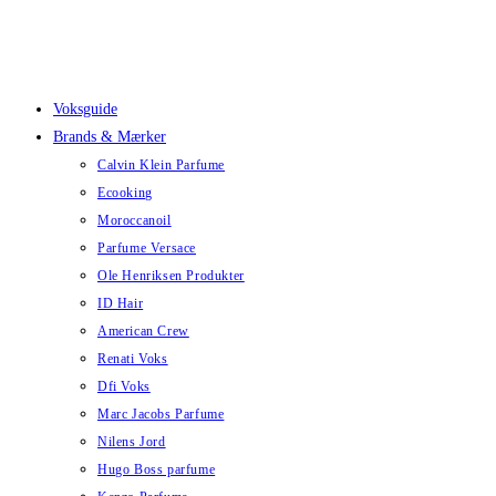
Skip
to
content
Voksguide
Brands & Mærker
Calvin Klein Parfume
Ecooking
Moroccanoil
Parfume Versace
Ole Henriksen Produkter
ID Hair
American Crew
Renati Voks
Dfi Voks
Marc Jacobs Parfume
Nilens Jord
Hugo Boss parfume