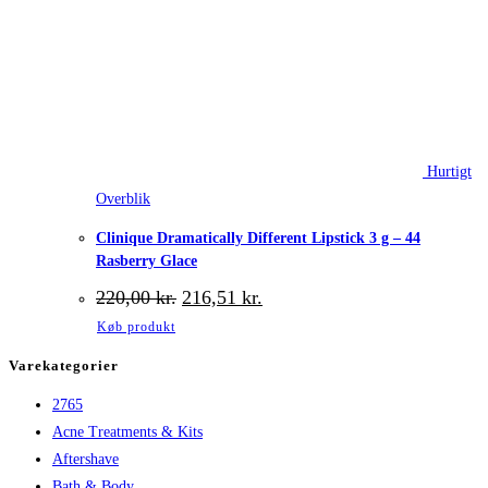
Hurtigt
Overblik
Clinique Dramatically Different Lipstick 3 g – 44
Rasberry Glace
Den
Den
220,00
kr.
216,51
kr.
oprindelige
aktuelle
Køb produkt
pris
pris
var:
er:
Varekategorier
220,00 kr..
216,51 kr..
2765
Acne Treatments & Kits
Aftershave
Bath & Body