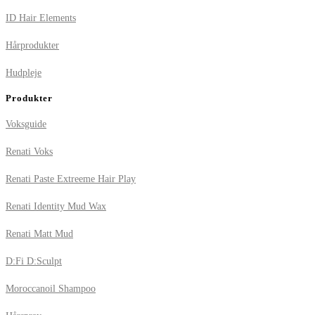
ID Hair Elements
Hårprodukter
Hudpleje
Produkter
Voksguide
Renati Voks
Renati Paste Extreeme Hair Play
Renati Identity Mud Wax
Renati Matt Mud
D:Fi D:Sculpt
Moroccanoil Shampoo