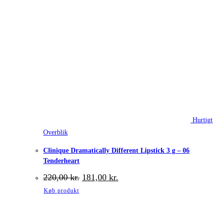
Hurtigt
Overblik
Clinique Dramatically Different Lipstick 3 g – 06
Tenderheart
Den
Den
220,00
kr.
181,00
kr.
oprindelige
aktuelle
Køb produkt
pris
pris
var:
er:
220,00 kr..
181,00 kr..