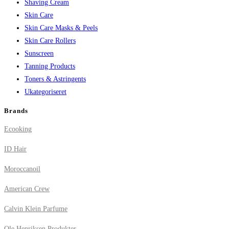
Shaving Cream
Skin Care
Skin Care Masks & Peels
Skin Care Rollers
Sunscreen
Tanning Products
Toners & Astringents
Ukategoriseret
Brands
Ecooking
ID Hair
Moroccanoil
American Crew
Calvin Klein Parfume
Ole Henriksen Produkter