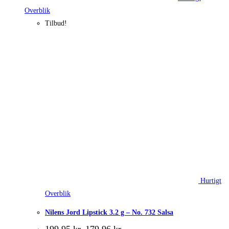
Overblik
Tilbud!
Hurtigt
Overblik
Nilens Jord Lipstick 3.2 g – No. 732 Salsa
Den
Den