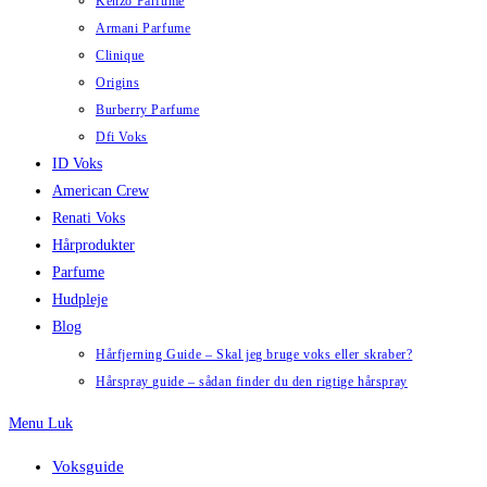
Kenzo Parfume
Armani Parfume
Clinique
Origins
Burberry Parfume
Dfi Voks
ID Voks
American Crew
Renati Voks
Hårprodukter
Parfume
Hudpleje
Blog
Hårfjerning Guide – Skal jeg bruge voks eller skraber?
Hårspray guide – sådan finder du den rigtige hårspray
Menu
Luk
Voksguide