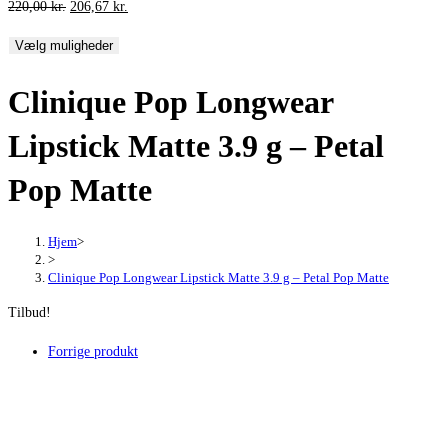
Den
Den
220,00
kr.
206,67
kr.
oprindelige
aktuelle
Vælg muligheder
pris
pris
var:
er:
Clinique Pop Longwear
220,00 kr..
206,67 kr..
Lipstick Matte 3.9 g – Petal
Pop Matte
Hjem
>
>
Clinique Pop Longwear Lipstick Matte 3.9 g – Petal Pop Matte
Tilbud!
Forrige produkt