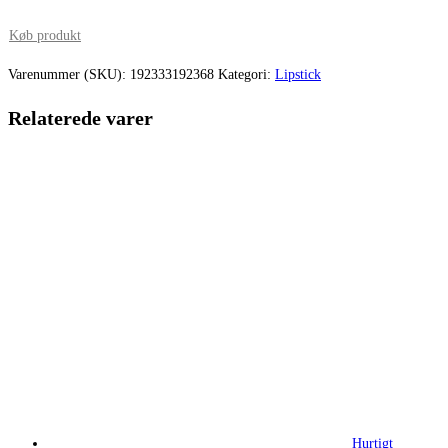
oprindelige
aktuelle
pris
pris
Køb produkt
var:
er:
Varenummer (SKU):
192333192368
Kategori:
Lipstick
220,00 kr..
206,67 kr.
Relaterede varer
Hurtigt