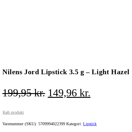
Nilens Jord Lipstick 3.5 g – Light Hazel
Den
Den
199,95
kr.
149,96
kr.
oprindelige
aktuelle
pris
pris
Køb produkt
var:
er:
Varenummer (SKU):
5709994022399
Kategori:
Lipstick