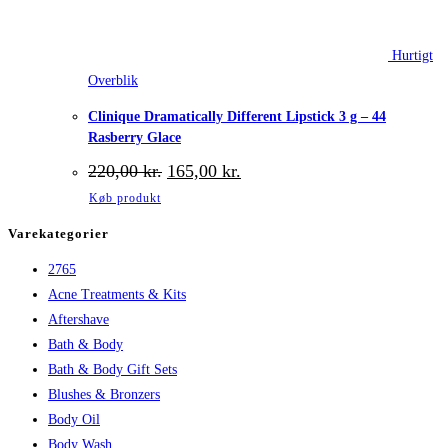
Hurtigt
Overblik
Clinique Dramatically Different Lipstick 3 g – 44
Rasberry Glace
Den
Den
220,00
kr.
165,00
kr.
oprindelige
aktuelle
Køb produkt
pris
pris
var:
er:
Varekategorier
220,00 kr..
165,00 kr..
2765
Acne Treatments & Kits
Aftershave
Bath & Body
Bath & Body Gift Sets
Blushes & Bronzers
Body Oil
Body Wash