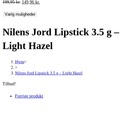
Den
Den
199,95
kr.
149,96
kr.
oprindelige
aktuelle
Vælg muligheder
pris
pris
var:
er:
Nilens Jord Lipstick 3.5 g –
199,95 kr..
149,96 kr..
Light Hazel
Hjem
>
>
Nilens Jord Lipstick 3.5 g – Light Hazel
Tilbud!
Forrige produkt