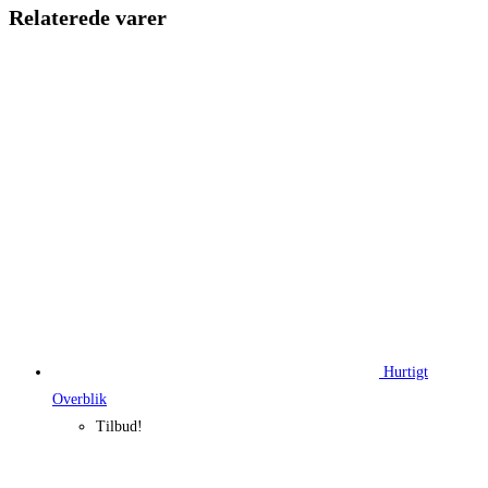
199,95 kr..
149,96 kr.
Relaterede varer
Hurtigt
Overblik
Tilbud!