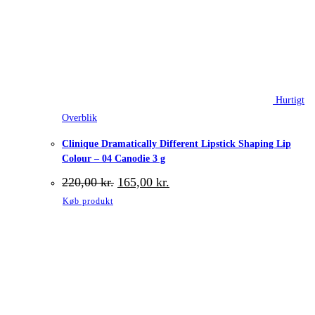
Hurtigt
Overblik
Clinique Dramatically Different Lipstick Shaping Lip
Colour – 04 Canodie 3 g
Den
Den
220,00
kr.
165,00
kr.
oprindelige
aktuelle
Køb produkt
pris
pris
var:
er:
220,00 kr..
165,00 kr..