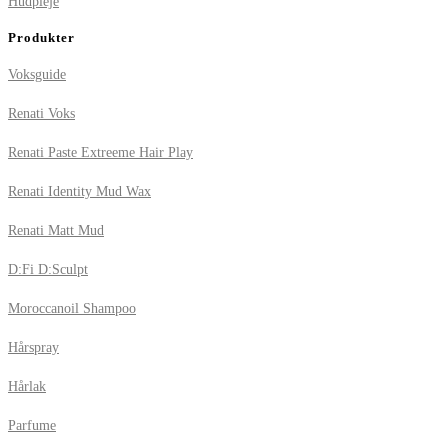
Hudpleje
Produkter
Voksguide
Renati Voks
Renati Paste Extreeme Hair Play
Renati Identity Mud Wax
Renati Matt Mud
D:Fi D:Sculpt
Moroccanoil Shampoo
Hårspray
Hårlak
Parfume