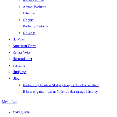
Kenzo Parfume
Armani Parfume
Clinique
Origins
Burberry Parfume
Dfi Voks
ID Voks
American Crew
Renati Voks
Hårprodukter
Parfume
Hudpleje
Blog
Hårfjerning Guide – Skal jeg bruge voks eller skraber?
Hårspray guide – sådan finder du den rigtige hårspray
Menu
Luk
Voksguide