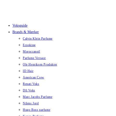
Skip
to
content
Voksguide
Brands & Mærker
Calvin Klein Parfume
Ecooking
Moroccanoil
Parfume Versace
Ole Henriksen Produkter
ID Hair
American Crew
Renati Voks
Dfi Voks
Marc Jacobs Parfume
Nilens Jord
Hugo Boss parfume