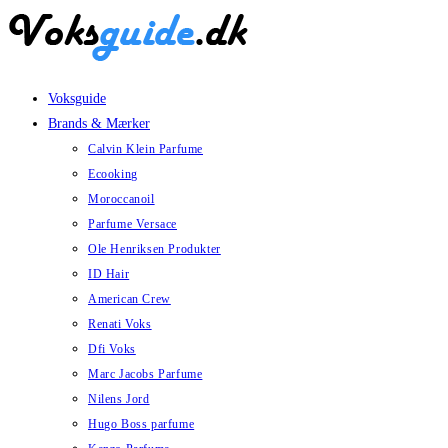
Skip
to
content
Voksguide
Brands & Mærker
Calvin Klein Parfume
Ecooking
Moroccanoil
Parfume Versace
Ole Henriksen Produkter
ID Hair
American Crew
Renati Voks
Dfi Voks
Marc Jacobs Parfume
Nilens Jord
Hugo Boss parfume