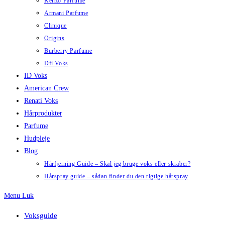
Kenzo Parfume
Armani Parfume
Clinique
Origins
Burberry Parfume
Dfi Voks
ID Voks
American Crew
Renati Voks
Hårprodukter
Parfume
Hudpleje
Blog
Hårfjerning Guide – Skal jeg bruge voks eller skraber?
Hårspray guide – sådan finder du den rigtige hårspray
Menu
Luk
Voksguide