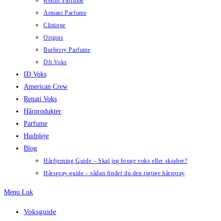
Kenzo Parfume
Armani Parfume
Clinique
Origins
Burberry Parfume
Dfi Voks
ID Voks
American Crew
Renati Voks
Hårprodukter
Parfume
Hudpleje
Blog
Hårfjerning Guide – Skal jeg bruge voks eller skraber?
Hårspray guide – sådan finder du den rigtige hårspray
Menu
Luk
Voksguide