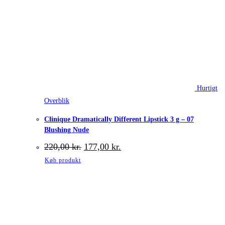
Hurtigt
Overblik
Clinique Dramatically Different Lipstick 3 g – 07
Blushing Nude
Den
Den
220,00
kr.
177,00
kr.
oprindelige
aktuelle
Køb produkt
pris
pris
var:
er:
220,00 kr..
177,00 kr..