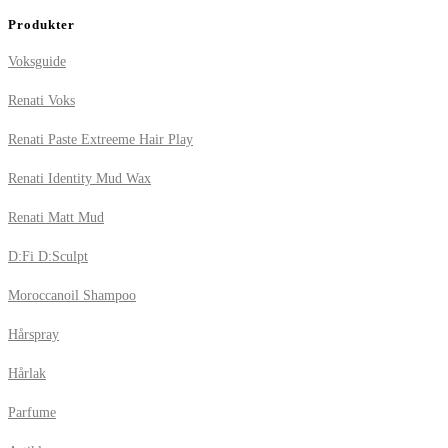
Produkter
Voksguide
Renati Voks
Renati Paste Extreeme Hair Play
Renati Identity Mud Wax
Renati Matt Mud
D:Fi D:Sculpt
Moroccanoil Shampoo
Hårspray
Hårlak
Parfume