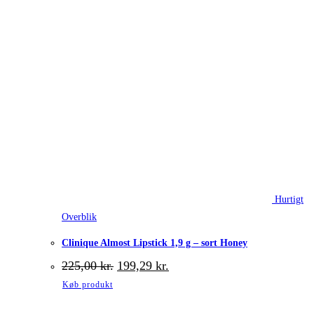
Hurtigt
Overblik
Clinique Almost Lipstick 1,9 g – sort Honey
Den
Den
225,00
kr.
199,29
kr.
oprindelige
aktuelle
Køb produkt
pris
pris
var:
er: