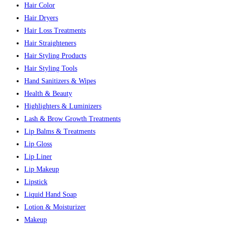
Hair Color
Hair Dryers
Hair Loss Treatments
Hair Straighteners
Hair Styling Products
Hair Styling Tools
Hand Sanitizers & Wipes
Health & Beauty
Highlighters & Luminizers
Lash & Brow Growth Treatments
Lip Balms & Treatments
Lip Gloss
Lip Liner
Lip Makeup
Lipstick
Liquid Hand Soap
Lotion & Moisturizer
Makeup