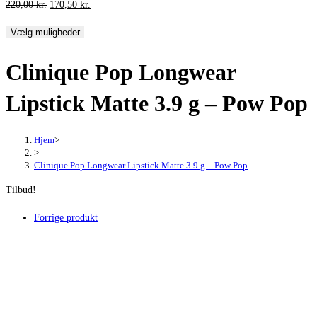
Den
Den
220,00
kr.
170,50
kr.
oprindelige
aktuelle
Vælg muligheder
pris
pris
var:
er:
Clinique Pop Longwear
220,00 kr..
170,50 kr..
Lipstick Matte 3.9 g – Pow Pop
Hjem
>
>
Clinique Pop Longwear Lipstick Matte 3.9 g – Pow Pop
Tilbud!
Forrige produkt