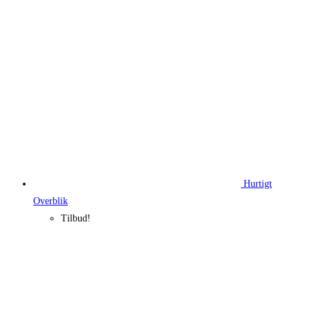
225,00 kr..
199,29 kr..
Hurtigt
Overblik
Tilbud!