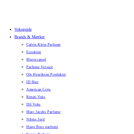
Skip
to
content
Voksguide
Brands & Mærker
Calvin Klein Parfume
Ecooking
Moroccanoil
Parfume Versace
Ole Henriksen Produkter
ID Hair
American Crew
Renati Voks
Dfi Voks
Marc Jacobs Parfume
Nilens Jord
Hugo Boss parfume