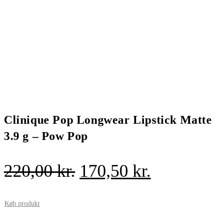
Clinique Pop Longwear Lipstick Matte
3.9 g – Pow Pop
Den
Den
220,00
kr.
170,50
kr.
oprindelige
aktuelle
pris
pris
Køb produkt