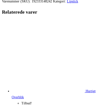
var:
er:
Varenummer (SKU):
192333148242
Kategori:
Lipstick
220,00 kr..
170,50 kr.
Relaterede varer
Hurtigt
Overblik
Tilbud!