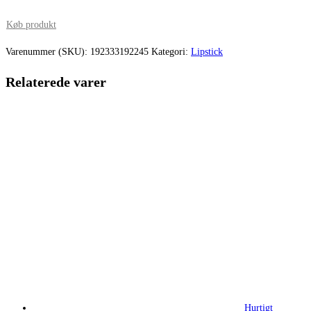
oprindelige
aktuelle
pris
pris
Køb produkt
var:
er:
Varenummer (SKU):
192333192245
Kategori:
Lipstick
220,00 kr..
165,00 kr.
Relaterede varer
Hurtigt