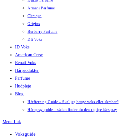
Kenzo Parfume
Armani Parfume
Clinique
Origins
Burberry Parfume
Dfi Voks
ID Voks
American Crew
Renati Voks
Hårprodukter
Parfume
Hudpleje
Blog
Hårfjerning Guide – Skal jeg bruge voks eller skraber?
Hårspray guide – sådan finder du den rigtige hårspray
Menu
Luk
Voksguide