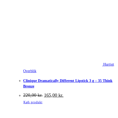
Hurtigt
Overblik
Clinique Dramatically Different Lipstick 3 g – 35 Think
Bronze
Den
Den
220,00
kr.
165,00
kr.
oprindelige
aktuelle
Køb produkt
pris
pris
var:
er:
220,00 kr..
165,00 kr..