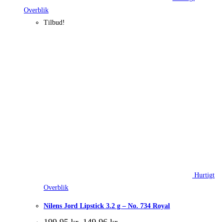
Overblik
Tilbud!
Hurtigt
Overblik
Nilens Jord Lipstick 3.2 g – No. 734 Royal
Den
Den