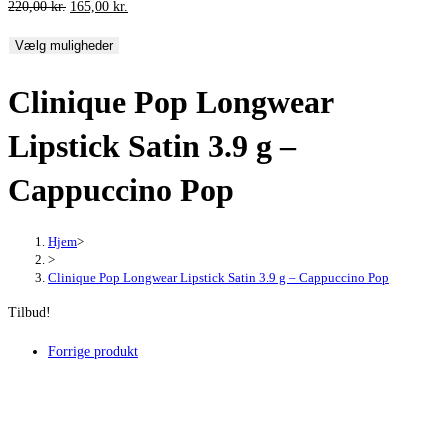
Den
Den
220,00
kr.
165,00
kr.
oprindelige
aktuelle
Vælg muligheder
pris
pris
var:
er:
Clinique Pop Longwear
220,00 kr..
165,00 kr..
Lipstick Satin 3.9 g –
Cappuccino Pop
Hjem
>
>
Clinique Pop Longwear Lipstick Satin 3.9 g – Cappuccino Pop
Tilbud!
Forrige produkt