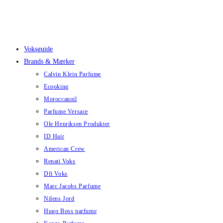
Skip
to
content
Voksguide
Brands & Mærker
Calvin Klein Parfume
Ecooking
Moroccanoil
Parfume Versace
Ole Henriksen Produkter
ID Hair
American Crew
Renati Voks
Dfi Voks
Marc Jacobs Parfume
Nilens Jord
Hugo Boss parfume