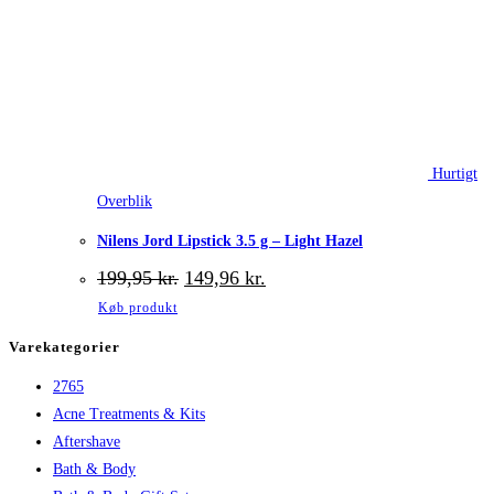
Hurtigt
Overblik
Nilens Jord Lipstick 3.5 g – Light Hazel
Den
Den
199,95
kr.
149,96
kr.
oprindelige
aktuelle
Køb produkt
pris
pris
var:
er:
Varekategorier
199,95 kr..
149,96 kr..
2765
Acne Treatments & Kits
Aftershave
Bath & Body