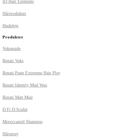
ID Hair Elements
Hårprodukter
Hudpleje
Produkter
Voksguide
Renati Voks
Renati Paste Extreeme Hair Play
Renati Identity Mud Wax
Renati Matt Mud
D:Fi D:Sculpt
Moroccanoil Shampoo
Hårspray