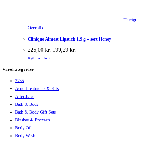
Hurtigt
Overblik
Clinique Almost Lipstick 1,9 g – sort Honey
Den
Den
225,00
kr.
199,29
kr.
oprindelige
aktuelle
Køb produkt
pris
pris
var:
er:
Varekategorier
225,00 kr..
199,29 kr..
2765
Acne Treatments & Kits
Aftershave
Bath & Body
Bath & Body Gift Sets
Blushes & Bronzers
Body Oil
Body Wash