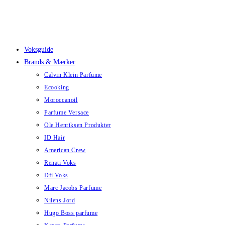
Skip
to
content
Voksguide
Brands & Mærker
Calvin Klein Parfume
Ecooking
Moroccanoil
Parfume Versace
Ole Henriksen Produkter
ID Hair
American Crew
Renati Voks
Dfi Voks
Marc Jacobs Parfume
Nilens Jord
Hugo Boss parfume