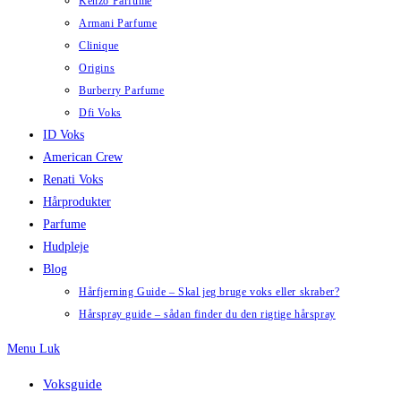
Kenzo Parfume
Armani Parfume
Clinique
Origins
Burberry Parfume
Dfi Voks
ID Voks
American Crew
Renati Voks
Hårprodukter
Parfume
Hudpleje
Blog
Hårfjerning Guide – Skal jeg bruge voks eller skraber?
Hårspray guide – sådan finder du den rigtige hårspray
Menu
Luk
Voksguide