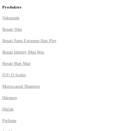
Produkter
Voksguide
Renati Voks
Renati Paste Extreeme Hair Play
Renati Identity Mud Wax
Renati Matt Mud
D:Fi D:Sculpt
Moroccanoil Shampoo
Hårspray
Hårlak
Parfume