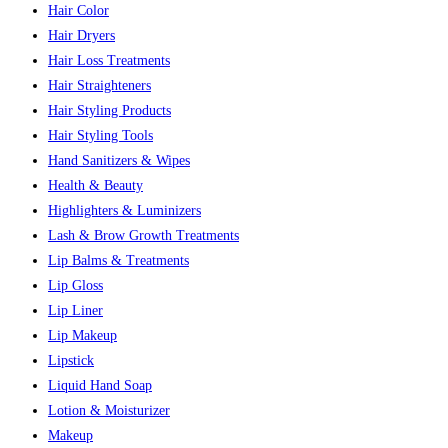
Hair Color
Hair Dryers
Hair Loss Treatments
Hair Straighteners
Hair Styling Products
Hair Styling Tools
Hand Sanitizers & Wipes
Health & Beauty
Highlighters & Luminizers
Lash & Brow Growth Treatments
Lip Balms & Treatments
Lip Gloss
Lip Liner
Lip Makeup
Lipstick
Liquid Hand Soap
Lotion & Moisturizer
Makeup