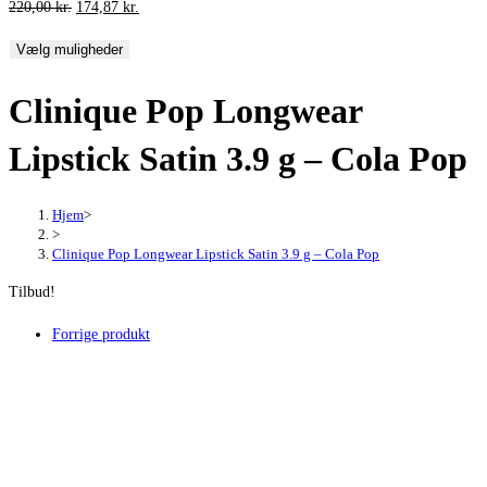
Den
Den
220,00
kr.
174,87
kr.
oprindelige
aktuelle
Vælg muligheder
pris
pris
var:
er:
Clinique Pop Longwear
220,00 kr..
174,87 kr..
Lipstick Satin 3.9 g – Cola Pop
Hjem
>
>
Clinique Pop Longwear Lipstick Satin 3.9 g – Cola Pop
Tilbud!
Forrige produkt