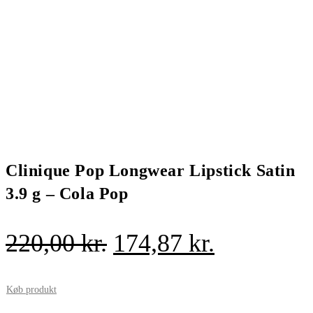
Clinique Pop Longwear Lipstick Satin
3.9 g – Cola Pop
Den
Den
220,00
kr.
174,87
kr.
oprindelige
aktuelle
pris
pris
Køb produkt