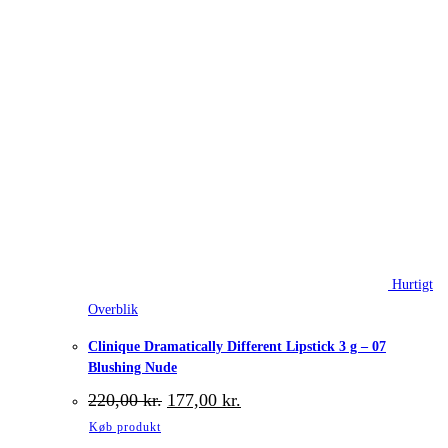
Hurtigt
Overblik
Clinique Dramatically Different Lipstick 3 g – 07
Blushing Nude
Den
Den
220,00
kr.
177,00
kr.
oprindelige
aktuelle
Køb produkt
pris
pris