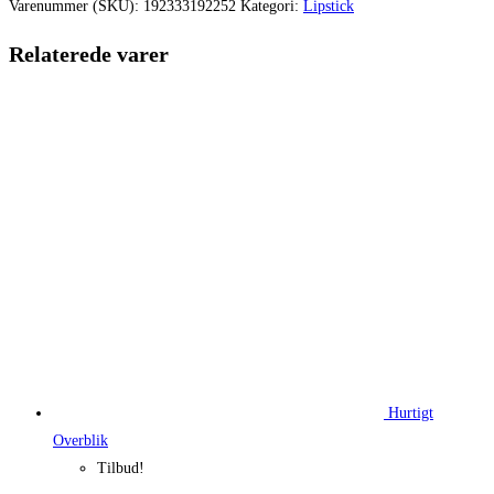
var:
er:
Varenummer (SKU):
192333192252
Kategori:
Lipstick
220,00 kr..
174,87 kr.
Relaterede varer
Hurtigt
Overblik
Tilbud!